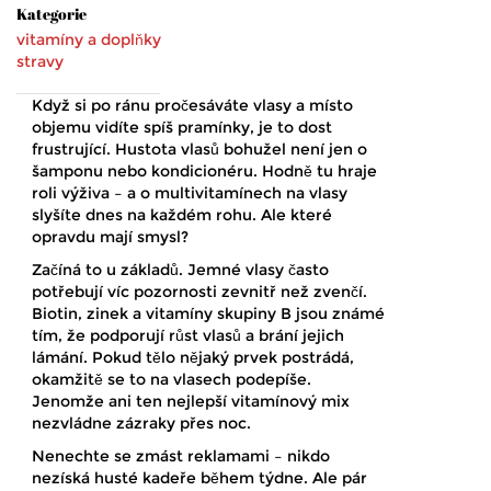
Kategorie
vitamíny a doplňky
stravy
Když si po ránu pročesáváte vlasy a místo
objemu vidíte spíš pramínky, je to dost
frustrující. Hustota vlasů bohužel není jen o
šamponu nebo kondicionéru. Hodně tu hraje
roli výživa – a o multivitamínech na vlasy
slyšíte dnes na každém rohu. Ale které
opravdu mají smysl?
Začíná to u základů. Jemné vlasy často
potřebují víc pozornosti zevnitř než zvenčí.
Biotin, zinek a vitamíny skupiny B jsou známé
tím, že podporují růst vlasů a brání jejich
lámání. Pokud tělo nějaký prvek postrádá,
okamžitě se to na vlasech podepíše.
Jenomže ani ten nejlepší vitamínový mix
nezvládne zázraky přes noc.
Nenechte se zmást reklamami – nikdo
nezíská husté kadeře během týdne. Ale pár