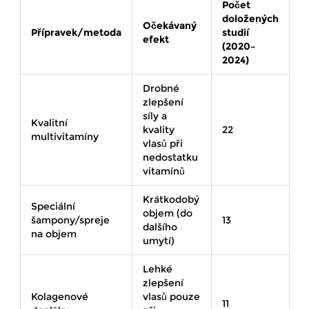
Počet
doložených
Očekávaný
Přípravek/metoda
studií
efekt
(2020–
2024)
Drobné
zlepšení
síly a
Kvalitní
kvality
22
multivitamíny
vlasů při
nedostatku
vitamínů
Krátkodobý
Speciální
objem (do
šampony/spreje
13
dalšího
na objem
umytí)
Lehké
zlepšení
Kolagenové
vlasů pouze
11