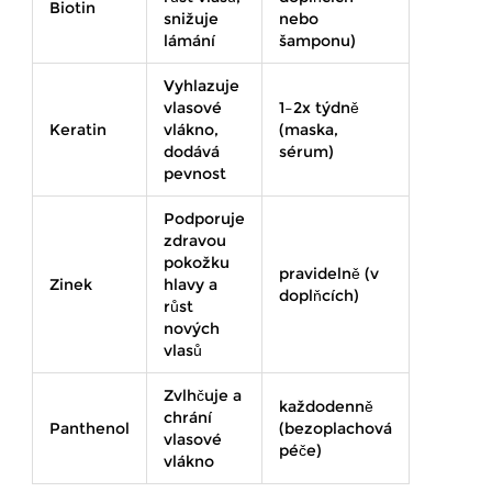
Biotin
snižuje
nebo
lámání
šamponu)
Vyhlazuje
vlasové
1–2x týdně
Keratin
vlákno,
(maska,
dodává
sérum)
pevnost
Podporuje
zdravou
pokožku
pravidelně (v
Zinek
hlavy a
doplňcích)
růst
nových
vlasů
Zvlhčuje a
každodenně
chrání
Panthenol
(bezoplachová
vlasové
péče)
vlákno