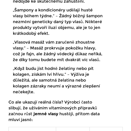
nedojde ke skutečnému zahuštění.
„Šampony a kondicionéry udělají husté
vlasy během týdne.“ – Žádný běžný šampon
nezmění geneticky daný typ vlasů. Některé
produkty vytvoří iluzi objemu, ale je to jen
krátkodobý efekt.
„Vlasová masáž vám zaručeně zhoustne
vlasy.“ – Masáž prokrvuje pokožku hlavy,
což je fajn, ale žádný vědecký důkaz neříká,
že díky tomu budete mít dvakrát víc vlasů.
„Když budu jíst hodně želatiny nebo pít
kolagen, získám lví hřívu.“ – Výživa je
důležitá, ale samotná želatina nebo
kolagen zázraky neumí a výrazné zlepšení
nečekejte.
Co ale ukazují reálná čísla? Výrobci často
slibují, že užíváním vitaminových přípravků
začnou růst
jemné vlasy
hustěji, přitom data
mluví jasně: