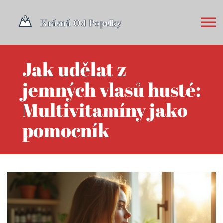
Jak udělat z
jemných vlasů husté:
Multivitamíny jako
pomocník