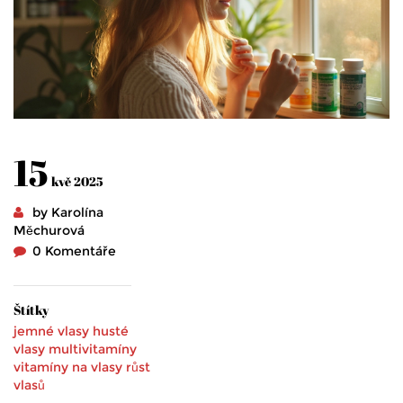
15
kvě 2025
by Karolína
Měchurová
0 Komentáře
Štítky
jemné vlasy
husté
vlasy
multivitamíny
vitamíny na vlasy
růst
vlasů