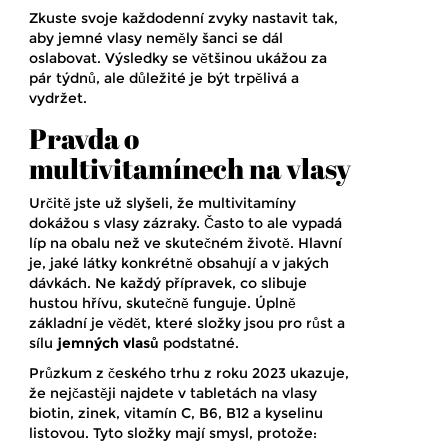
Zkuste svoje každodenní zvyky nastavit tak,
aby jemné vlasy neměly šanci se dál
oslabovat. Výsledky se většinou ukážou za
pár týdnů, ale důležité je být trpělivá a
vydržet.
Pravda o
multivitamínech na vlasy
Určitě jste už slyšeli, že multivitamíny
dokážou s vlasy zázraky. Často to ale vypadá
líp na obalu než ve skutečném životě. Hlavní
je, jaké látky konkrétně obsahují a v jakých
dávkách. Ne každý přípravek, co slibuje
hustou hřívu, skutečně funguje. Úplně
základní je vědět, které složky jsou pro růst a
sílu
jemných vlasů
podstatné.
Průzkum z českého trhu z roku 2023 ukazuje,
že nejčastěji najdete v tabletách na vlasy
biotin, zinek, vitamín C, B6, B12 a kyselinu
listovou. Tyto složky mají smysl, protože: