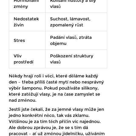
Hormonální
Kolísání hustoty a síly
změny
vlasů
Nedostatek
Suchost, lámavost,
živin
zpomalený růst
Padání vlasů, ztráta
Stres
objemu
Vliv
Poškození struktury
prostředí
vlasů
Někdy hrají roli i věci, které děláme každý
den – třeba příliš časté mytí nebo nesprávný
výběr šamponu. Pokud používáte silikony,
které zatěžují vlasy, je na čase zamyslet se
nad změnou.
Jestli jste čekali, že za jemné vlasy může jen
jedno konkrétní něco, tak vás zklamu.
Většinou je za tím těch příčin víc najednou.
Ale dobrou zprávou je, že se s tím dá
pracovat – ať už změnou jídelníčku, užíváním