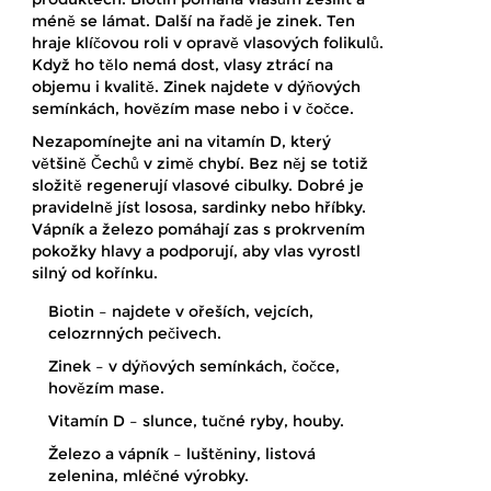
méně se lámat. Další na řadě je zinek. Ten
hraje klíčovou roli v opravě vlasových folikulů.
Když ho tělo nemá dost, vlasy ztrácí na
objemu i kvalitě. Zinek najdete v dýňových
semínkách, hovězím mase nebo i v čočce.
Nezapomínejte ani na vitamín D, který
většině Čechů v zimě chybí. Bez něj se totiž
složitě regenerují vlasové cibulky. Dobré je
pravidelně jíst lososa, sardinky nebo hříbky.
Vápník a železo pomáhají zas s prokrvením
pokožky hlavy a podporují, aby vlas vyrostl
silný od kořínku.
Biotin – najdete v ořeších, vejcích,
celozrnných pečivech.
Zinek – v dýňových semínkách, čočce,
hovězím mase.
Vitamín D – slunce, tučné ryby, houby.
Železo a vápník – luštěniny, listová
zelenina, mléčné výrobky.