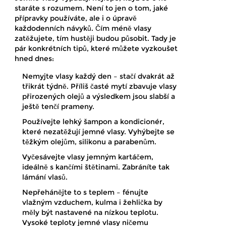
staráte s rozumem. Není to jen o tom, jaké
přípravky používáte, ale i o úpravě
každodenních návyků. Čím méně vlasy
zatěžujete, tím hustěji budou působit. Tady je
pár konkrétních tipů, které můžete vyzkoušet
hned dnes:
Nemyjte vlasy každý den – stačí dvakrát až
třikrát týdně. Příliš časté mytí zbavuje vlasy
přirozených olejů a výsledkem jsou slabší a
ještě tenčí prameny.
Používejte lehký šampon a kondicionér,
které nezatěžují jemné vlasy. Vyhýbejte se
těžkým olejům, silikonu a parabenům.
Vyčesávejte vlasy jemným kartáčem,
ideálně s kančími štětinami. Zabráníte tak
lámání vlasů.
Nepřehánějte to s teplem – fénujte
vlažným vzduchem, kulma i žehlička by
měly být nastavené na nízkou teplotu.
Vysoké teploty jemné vlasy ničemu