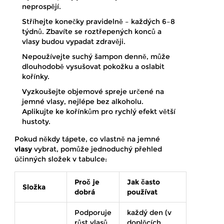
neprospějí.
Stříhejte konečky pravidelně – každých 6–8
týdnů. Zbavíte se roztřepených konců a
vlasy budou vypadat zdravěji.
Nepoužívejte suchý šampon denně, může
dlouhodobě vysušovat pokožku a oslabit
kořínky.
Vyzkoušejte objemové spreje určené na
jemné vlasy, nejlépe bez alkoholu.
Aplikujte ke kořínkům pro rychlý efekt větší
hustoty.
Pokud někdy tápete, co vlastně na jemné
vlasy
vybrat, pomůže jednoduchý přehled
účinných složek v tabulce:
Proč je
Jak často
Složka
dobrá
používat
Podporuje
každý den (v
růst vlasů,
doplňcích