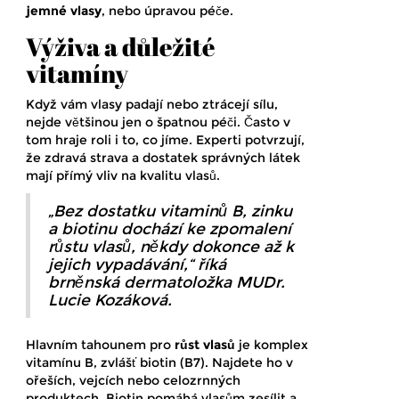
jemné vlasy
, nebo úpravou péče.
Výživa a důležité
vitamíny
Když vám vlasy padají nebo ztrácejí sílu,
nejde většinou jen o špatnou péči. Často v
tom hraje roli i to, co jíme. Experti potvrzují,
že zdravá strava a dostatek správných látek
mají přímý vliv na kvalitu vlasů.
„Bez dostatku vitaminů B, zinku
a biotinu dochází ke zpomalení
růstu vlasů, někdy dokonce až k
jejich vypadávání,“ říká
brněnská dermatoložka MUDr.
Lucie Kozáková.
Hlavním tahounem pro
růst vlasů
je komplex
vitamínu B, zvlášť biotin (B7). Najdete ho v
ořeších, vejcích nebo celozrnných
produktech. Biotin pomáhá vlasům zesílit a