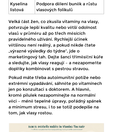
Kyselina
Podpora dělení buněk a růstu
listová
vlasových folikulů
Velká část žen, co zkusila vitamíny na vlasy,
potvrzuje lepší kvalitu nebo větší odolnost
vlasů v průměru až po třech měsících
pravidelného užívání. Rychlejší účinek
většinou není reálný, a pokud někde čtete
„výrazné výsledky do týdne“, jde o
marketingový tah. Dejte šanci tříměsíční kúře
a sledujte, jak vlasy reagují – a nezapomeňte
doplňky kombinovat s pestrou stravou.
Pokud máte třeba autoimunitní potíže nebo
extrémní vypadávání, sáhněte po vitamínech
jen po konzultaci s doktorem. A hlavně,
kromě pilulek nezapomínejte na normální
věci – méně tepelné úpravy, pořádný spánek
a minimum stresu, i to se totiž podepíše na
tom, jak vlasy rostou.