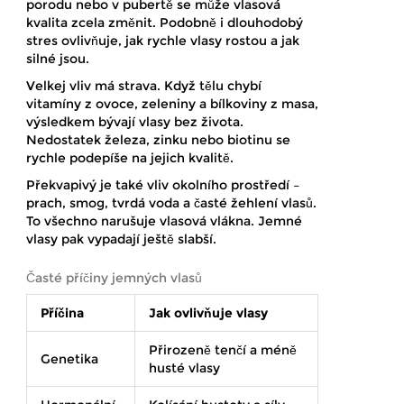
porodu nebo v pubertě se může vlasová
kvalita zcela změnit. Podobně i dlouhodobý
stres ovlivňuje, jak rychle vlasy rostou a jak
silné jsou.
Velkej vliv má strava. Když tělu chybí
vitamíny z ovoce, zeleniny a bílkoviny z masa,
výsledkem bývají vlasy bez života.
Nedostatek železa, zinku nebo biotinu se
rychle podepíše na jejich kvalitě.
Překvapivý je také vliv okolního prostředí –
prach, smog, tvrdá voda a časté žehlení vlasů.
To všechno narušuje vlasová vlákna. Jemné
vlasy pak vypadají ještě slabší.
Časté příčiny jemných vlasů
Příčina
Jak ovlivňuje vlasy
Přirozeně tenčí a méně
Genetika
husté vlasy