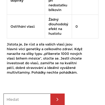
doplňky
při
nedostatku
bílkovin
Žádný
dlouhodobý
Ostříhání vlasů
0
efekt na
hustotu
Jistota je, že růst a síla vašich vlasů jsou
hlavně věcí genetiky a celkového zdraví. Když
narazíte na sliby typu „přiberete 1000 nových
vlasů během měsíce“, otočte se. Jestli chcete
investovat do vlasů, zaměřte se na kvalitní
péči, dobré stravování a ideálně vyvážené
multivitamíny. Pohádky nechte pohádkám.