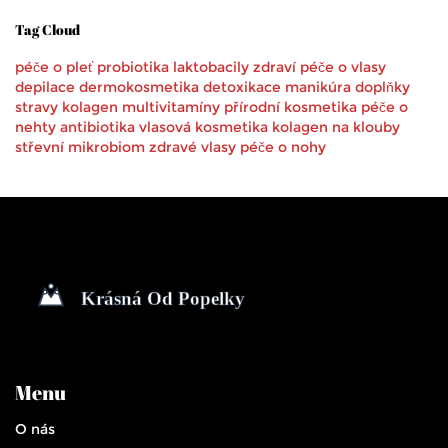
Tag Cloud
péče o pleť
probiotika
laktobacily
zdraví
péče o vlasy
depilace
dermokosmetika
detoxikace
manikúra
doplňky
stravy
kolagen
multivitamíny
přírodní kosmetika
péče o
nehty
antibiotika
vlasová kosmetika
kolagen na klouby
střevní mikrobiom
zdravé vlasy
péče o nohy
Menu
O nás