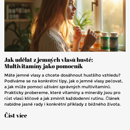
Jak udělat z jemných vlasů husté:
Multivitamíny jako pomocník
Máte jemné vlasy a chcete dosáhnout hustšího vzhledu?
Podíváme se na konkrétní tipy, jak o jemné vlasy pečovat,
a jak může pomoci užívání správných multivitamínů.
Prakticky probereme, které vitamíny a minerály jsou pro
růst vlasů klíčové a jak změnit každodenní rutinu. Článek
nabídne jasné rady i konkrétní příklady z běžného života.
Zjistíte, co opravdu funguje a čemu se raději vyhnout.
Číst více