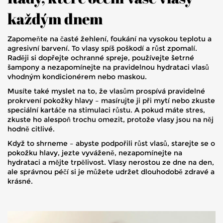
každým dnem
Zapomeňte na časté žehlení, foukání na vysokou teplotu a
agresivní barvení. To vlasy spíš poškodí a růst zpomalí.
Raději si dopřejte ochranné spreje, používejte šetrné
šampony a nezapomínejte na pravidelnou hydrataci vlasů
vhodným kondicionérem nebo maskou.
Musíte také myslet na to, že vlasům prospívá pravidelné
prokrvení pokožky hlavy – masírujte ji při mytí nebo zkuste
speciální kartáče na stimulaci růstu. A pokud máte stres,
zkuste ho alespoň trochu omezit, protože vlasy jsou na něj
hodně citlivé.
Když to shrneme – abyste podpořili růst vlasů, starejte se o
pokožku hlavy, jezte vyváženě, nezapomínejte na
hydrataci a mějte trpělivost. Vlasy nerostou ze dne na den,
ale správnou péčí si je můžete udržet dlouhodobě zdravé a
krásné.