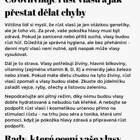
přestat dělat chyby
Většina lidí si myslí, že růst vlasů je jen otázkou genetiky,
ale je toho víc. Za prvé, vaše pokožka hlavy musí být
zdravá. Pokud je zanícená nebo příliš suchá, vlasy budou
růst hůř. Důležitá je správná hygiena, ale bez přehánění –
denní mytí vlasů není nutné, spíš naopak může vlasy
vysušovat.
Dál je to strava. Vlasy potřebují živiny, hlavně bílkoviny,
vitamíny (zejména vitamín B, D, E) a minerály jako železo
nebo zinek. Pokud máte dietu chudou na tyto živiny, růst
vlasů zpomalí a vlasy budou slabé. Zkuste do jídelníčku
zařadit vejce, ryby, ořechy a listovou zeleninu.
Nepodceňujte ani pitný režim, díky němu budou vlasy
dobře hydratované a nebudou tak křehké. A nebojte se
podpořit růst vlasů i kosmetikou určenou přímo na
stimulaci růstu – na trhu jsou séra a tonika, která umí
pomoci, když je pokožka hlavy zdravá a připravená růst
podpořit.
Rady, které ocení vaše vlasy