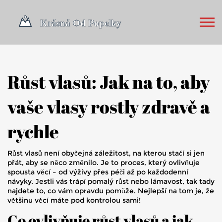
Růst vlasů: Jak na to, aby
vaše vlasy rostly zdravě a
rychle
Růst vlasů není obyčejná záležitost, na kterou stačí si jen
přát, aby se něco změnilo. Je to proces, který ovlivňuje
spousta věcí – od výživy přes péči až po každodenní
návyky. Jestli vás trápí pomalý růst nebo lámavost, tak tady
najdete to, co vám opravdu pomůže. Nejlepší na tom je, že
většinu věcí máte pod kontrolou sami!
Co ovlivňuje růst vlasů a jak