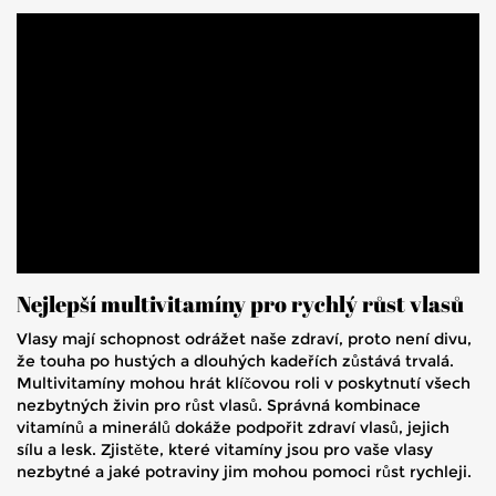
Nejlepší multivitamíny pro rychlý růst vlasů
Vlasy mají schopnost odrážet naše zdraví, proto není divu,
že touha po hustých a dlouhých kadeřích zůstává trvalá.
Multivitamíny mohou hrát klíčovou roli v poskytnutí všech
nezbytných živin pro růst vlasů. Správná kombinace
vitamínů a minerálů dokáže podpořit zdraví vlasů, jejich
sílu a lesk. Zjistěte, které vitamíny jsou pro vaše vlasy
nezbytné a jaké potraviny jim mohou pomoci růst rychleji.