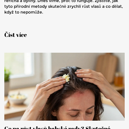
řeřicha a byliny. Dnes víme, proč to funguje. Zjistěte, jak
tyto přírodní metody skutečně zrychlí růst vlasů a co dělat,
když to nepomůže.
Číst více
Co na růst vlasů babské rady? Skutečné