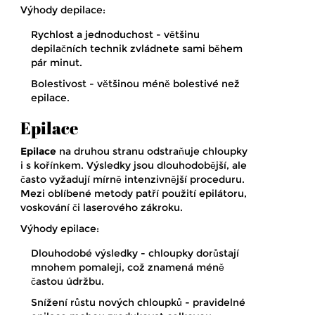
Výhody depilace:
Rychlost a jednoduchost - většinu
depilačních technik zvládnete sami během
pár minut.
Bolestivost - většinou méně bolestivé než
epilace.
Epilace
Epilace
na druhou stranu odstraňuje chloupky
i s kořínkem. Výsledky jsou dlouhodobější, ale
často vyžadují mírně intenzivnější proceduru.
Mezi oblíbené metody patří použití epilátoru,
voskování či laserového zákroku.
Výhody epilace:
Dlouhodobé výsledky - chloupky dorůstají
mnohem pomaleji, což znamená méně
častou údržbu.
Snížení růstu nových chloupků - pravidelné