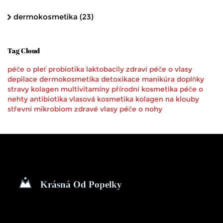
dermokosmetika
(23)
Tag Cloud
péče o pleť
probiotika
laktobacily
zdraví
péče o vlasy
depilace
dermokosmetika
detoxikace
manikúra
doplňky
stravy
kolagen
multivitamíny
přírodní kosmetika
péče o
nehty
antibiotika
vlasová kosmetika
kolagen na klouby
střevní mikrobiom
zdravé vlasy
péče o nohy