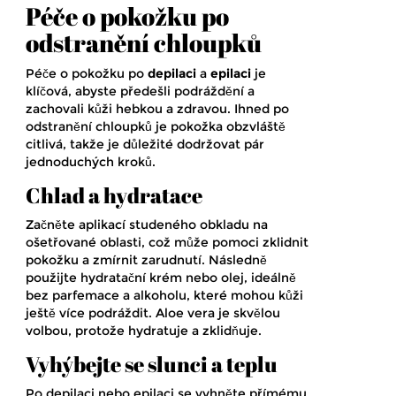
Péče o pokožku po
odstranění chloupků
Péče o pokožku po
depilaci
a
epilaci
je
klíčová, abyste předešli podráždění a
zachovali kůži hebkou a zdravou. Ihned po
odstranění chloupků je pokožka obzvláště
citlivá, takže je důležité dodržovat pár
jednoduchých kroků.
Chlad a hydratace
Začněte aplikací studeného obkladu na
ošetřované oblasti, což může pomoci zklidnit
pokožku a zmírnit zarudnutí. Následně
použijte hydratační krém nebo olej, ideálně
bez parfemace a alkoholu, které mohou kůži
ještě více podráždit. Aloe vera je skvělou
volbou, protože hydratuje a zklidňuje.
Vyhýbejte se slunci a teplu
Po depilaci nebo epilaci se vyhněte přímému