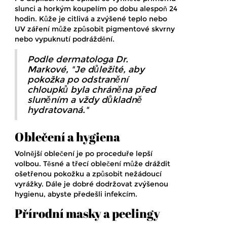
slunci a horkým koupelím po dobu alespoň 24
hodin. Kůže je citlivá a zvýšené teplo nebo
UV záření může způsobit pigmentové skvrny
nebo vypuknutí podráždění.
Podle dermatologa Dr.
Markové, "Je důležité, aby
pokožka po odstranění
chloupků byla chráněna před
sluněním a vždy důkladně
hydratovaná."
Oblečení a hygiena
Volnější oblečení je po proceduře lepší
volbou. Těsné a třecí oblečení může dráždit
ošetřenou pokožku a způsobit nežádoucí
vyrážky. Dále je dobré dodržovat zvýšenou
hygienu, abyste předešli infekcím.
Přírodní masky a peelingy