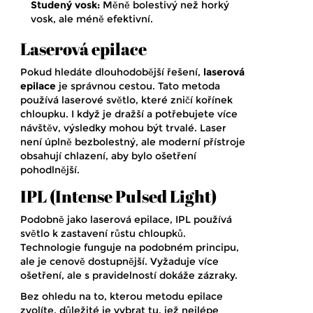
Studený vosk:
Měně bolestivý než horký
vosk, ale méně efektivní.
Laserová epilace
Pokud hledáte dlouhodobější řešení,
laserová
epilace
je správnou cestou. Tato metoda
používá laserové světlo, které zničí kořínek
chloupku. I když je dražší a potřebujete více
návštěv, výsledky mohou být trvalé. Laser
není úplně bezbolestný, ale moderní přístroje
obsahují chlazení, aby bylo ošetření
pohodlnější.
IPL (Intense Pulsed Light)
Podobně jako laserová epilace, IPL používá
světlo k zastavení růstu chloupků.
Technologie funguje na podobném principu,
ale je cenově dostupnější. Vyžaduje více
ošetření, ale s pravidelností dokáže zázraky.
Bez ohledu na to, kterou metodu epilace
zvolíte, důležité je vybrat tu, jež nejlépe