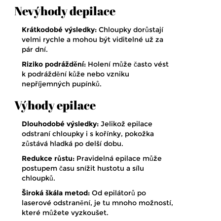
Nevýhody depilace
Krátkodobé výsledky:
Chloupky dorůstají
velmi rychle a mohou být viditelné už za
pár dní.
Riziko podráždění:
Holení může často vést
k podráždění kůže nebo vzniku
nepříjemných pupínků.
Výhody epilace
Dlouhodobé výsledky:
Jelikož epilace
odstraní chloupky i s kořínky, pokožka
zůstává hladká po delší dobu.
Redukce růstu:
Pravidelná epilace může
postupem času snížit hustotu a sílu
chloupků.
Široká škála metod:
Od epilátorů po
laserové odstranění, je tu mnoho možností,
které můžete vyzkoušet.