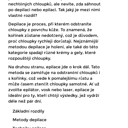
nechtěných chloupků, ale nevíte, zda sáhnout
po depilaci nebo epilaci. Tak jaký je mezi nimi
vlastně rozdíl?
Depilace je proces, při kterém odstraníte
chloupky z povrchu kůže. To znamená, že
kořínek zůstane nedotčený, což je důvodem,
proč chloupky rychleji dorůstají. Nejznámější
metodou depilace je holení, ale také do této
kategorie spadají různé krémy a gely, které
rozpouštějí chloupky.
Na druhou stranu, epilace jde o krok dál. Tato
metoda se zaměřuje na odstranění chloupků i
s kořínky, což vede k pomalejšímu růstu a
může časem ztenčit chloupky samotné. Ať už
zvolíte epilátor, vosk nebo laser, epilace je
ideální pro ty, kteří chtějí výsledky, jež vydrží
déle než pár dní.
Základní rozdíly
Metody depilace