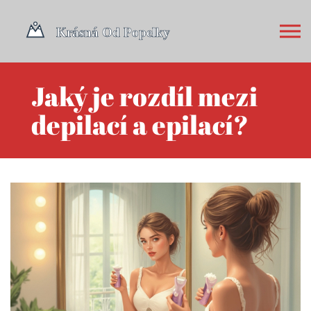
Jaký je rozdíl mezi
depilací a epilací?