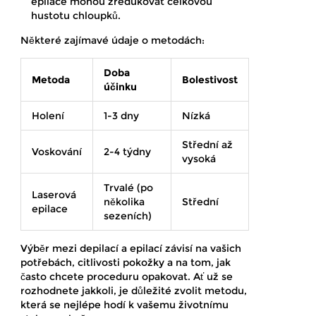
epilace mohou zredukovat celkovou
hustotu chloupků.
Některé zajímavé údaje o metodách:
Doba
Metoda
Bolestivost
účinku
Holení
1-3 dny
Nízká
Střední až
Voskování
2-4 týdny
vysoká
Trvalé (po
Laserová
několika
Střední
epilace
sezeních)
Výběr mezi depilací a epilací závisí na vašich
potřebách, citlivosti pokožky a na tom, jak
často chcete proceduru opakovat. Ať už se
rozhodnete jakkoli, je důležité zvolit metodu,
která se nejlépe hodí k vašemu životnímu