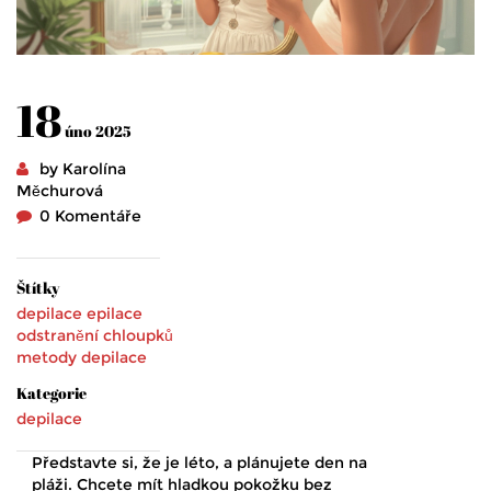
18
úno 2025
by Karolína
Měchurová
0 Komentáře
Štítky
depilace
epilace
odstranění chloupků
metody depilace
Kategorie
depilace
Představte si, že je léto, a plánujete den na
pláži. Chcete mít hladkou pokožku bez