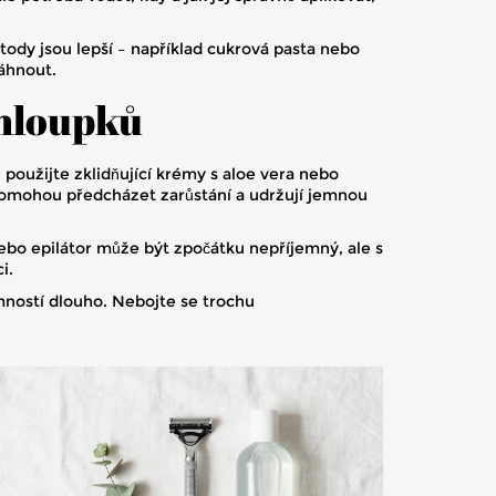
etody jsou lepší – například cukrová pasta nebo
sáhnout.
chloupků
použijte zklidňující krémy s aloe vera nebo
pomohou předcházet zarůstání a udržují jemnou
 nebo epilátor může být zpočátku nepříjemný, ale s
i.
mností dlouho. Nebojte se trochu