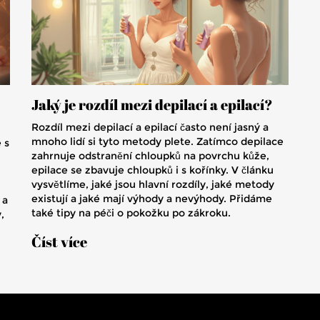
Jaký je rozdíl mezi depilací a epilací?
Rozdíl mezi depilací a epilací často není jasný a
mnoho lidí si tyto metody plete. Zatímco depilace
 s
zahrnuje odstranění chloupků na povrchu kůže,
epilace se zbavuje chloupků i s kořínky. V článku
vysvětlíme, jaké jsou hlavní rozdíly, jaké metody
existují a jaké mají výhody a nevýhody. Přidáme
 a
také tipy na péči o pokožku po zákroku.
,
b,
Číst více