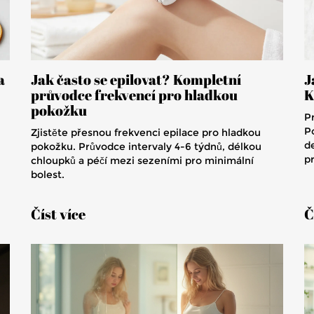
a
Jak často se epilovat? Kompletní
J
průvodce frekvencí pro hladkou
K
pokožku
P
P
Zjistěte přesnou frekvenci epilace pro hladkou
de
pokožku. Průvodce intervaly 4-6 týdnů, délkou
p
chloupků a péčí mezi sezeními pro minimální
bolest.
Číst více
Č