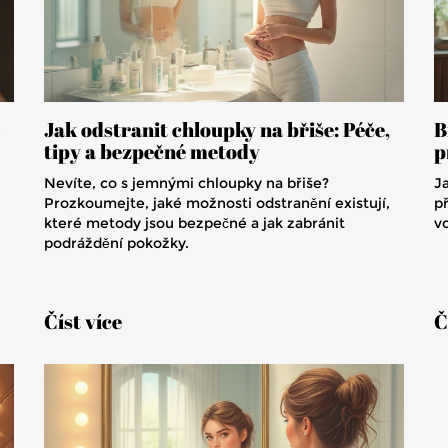
-
Jak odstranit chloupky na břiše: Péče,
B
tipy a bezpečné metody
p
Nevíte, co s jemnými chloupky na břiše?
Ja
Prozkoumejte, jaké možnosti odstranění existují,
př
které metody jsou bezpečné a jak zabránit
v
podráždění pokožky.
Číst více
Č