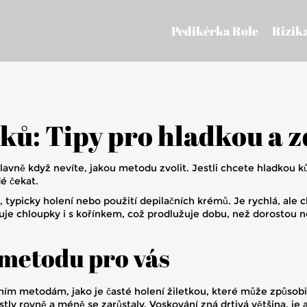
Pedikérka Role
Rizik
ků: Tipy pro hladkou a 
avně když nevíte, jakou metodu zvolit. Jestli chcete hladkou k
dé čekat.
typicky holení nebo použití depilačních krémů. Je rychlá, ale c
uje chloupky i s kořínkem, což prodlužuje dobu, než dorostou n
 metodu pro vás
ním metodám, jako je časté holení žiletkou, které může způsobi
tly rovně a méně se zarůstaly. Voskování zná drtivá většina, je a