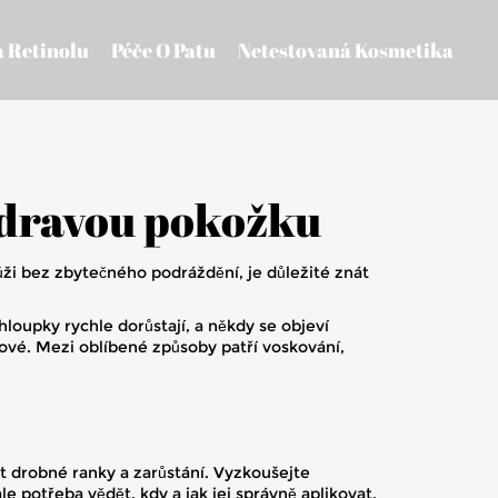
a Retinolu
Péče O Patu
Netestovaná Kosmetika
zdravou pokožku
ůži bez zbytečného podráždění, je důležité znát
hloupky rychle dorůstají, a někdy se objeví
ové. Mezi oblíbené způsoby patří voskování,
t drobné ranky a zarůstání. Vyzkoušejte
le potřeba vědět, kdy a jak jej správně aplikovat,