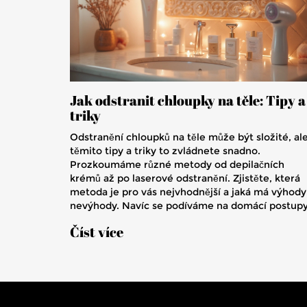
Jak odstranit chloupky na těle: Tipy a
triky
Odstranění chloupků na těle může být složité, ale
těmito tipy a triky to zvládnete snadno.
Prozkoumáme různé metody od depilačních
krémů až po laserové odstranění. Zjistěte, která
metoda je pro vás nejvhodnější a jaká má výhody
nevýhody. Navíc se podíváme na domácí postupy
které šetří čas i peníze. Čtěte dál a najděte způso
Číst více
jak se zbavit nežádoucích chloupků efektivně.