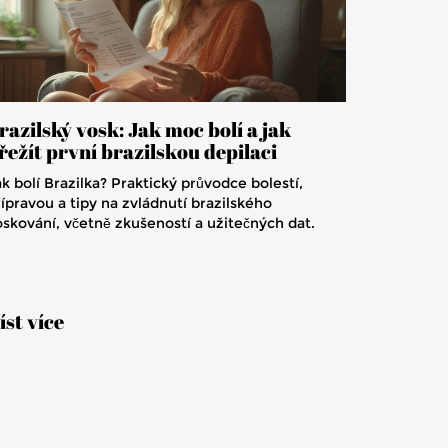
razilský vosk: Jak moc bolí a jak
řežít první brazilskou depilaci
k bolí Brazilka? Praktický průvodce bolestí,
ípravou a tipy na zvládnutí brazilského
oskování, včetně zkušeností a užitečných dat.
íst více