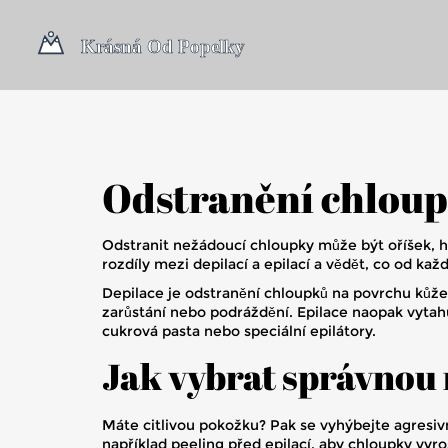
Odstranění chloup
Odstranit nežádoucí chloupky může být oříšek, hl
rozdíly mezi depilací a epilací a vědět, co od kaž
Depilace je odstranění chloupků na povrchu kůže, 
zarůstání nebo podráždění. Epilace naopak vytah
cukrová pasta nebo speciální epilátory.
Jak vybrat správnou
Máte citlivou pokožku? Pak se vyhýbejte agresiv
například peeling před epilací, aby chloupky vyros