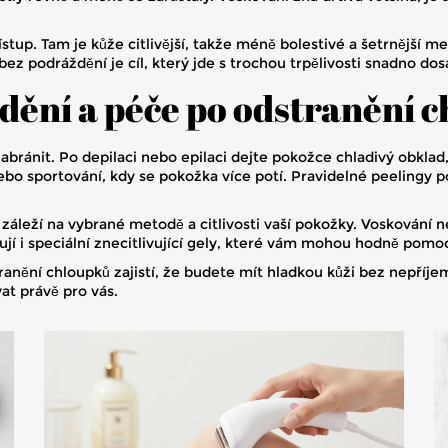
ístup. Tam je kůže citlivější, takže méně bolestivé a šetrnější m
ť bez podráždění je cíl, který jde s trochou trpělivosti snadno do
dění a péče po odstranění 
ránit. Po depilaci nebo epilaci dejte pokožce chladivý obklad, 
o sportování, kdy se pokožka více potí. Pravidelné peelingy 
že záleží na vybrané metodě a citlivosti vaší pokožky. Voskování
ují i speciální znecitlivující gely, které vám mohou hodně pomoc
nění chloupků zajistí, že budete mít hladkou kůži bez nepříje
at právě pro vás.