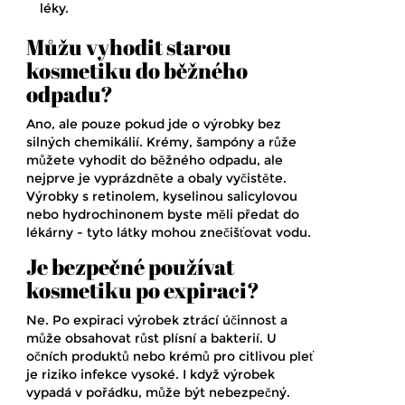
léky.
Můžu vyhodit starou
kosmetiku do běžného
odpadu?
Ano, ale pouze pokud jde o výrobky bez
silných chemikálií. Krémy, šampóny a růže
můžete vyhodit do běžného odpadu, ale
nejprve je vyprázdněte a obaly vyčistěte.
Výrobky s retinolem, kyselinou salicylovou
nebo hydrochinonem byste měli předat do
lékárny - tyto látky mohou znečišťovat vodu.
Je bezpečné používat
kosmetiku po expiraci?
Ne. Po expiraci výrobek ztrácí účinnost a
může obsahovat růst plísní a bakterií. U
očních produktů nebo krémů pro citlivou pleť
je riziko infekce vysoké. I když výrobek
vypadá v pořádku, může být nebezpečný.