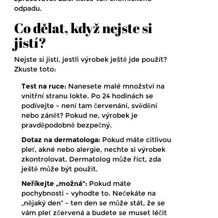
odpadu.
Co dělat, když nejste si
jistí?
Nejste si jistí, jestli výrobek ještě jde použít?
Zkuste toto:
Test na ruce:
Nanesete malé množství na
vnitřní stranu lokte. Po 24 hodinách se
podívejte - není tam červenání, svědění
nebo zánět? Pokud ne, výrobek je
pravděpodobně bezpečný.
Dotaz na dermatologa:
Pokud máte citlivou
pleť, akné nebo alergie, nechte si výrobek
zkontrolovat. Dermatolog může říct, zda
ještě může být použit.
Neříkejte „možná“:
Pokud máte
pochybnosti - vyhodte to. Nečekáte na
„nějaký den“ - ten den se může stát, že se
vám pleť zčervená a budete se muset léčit