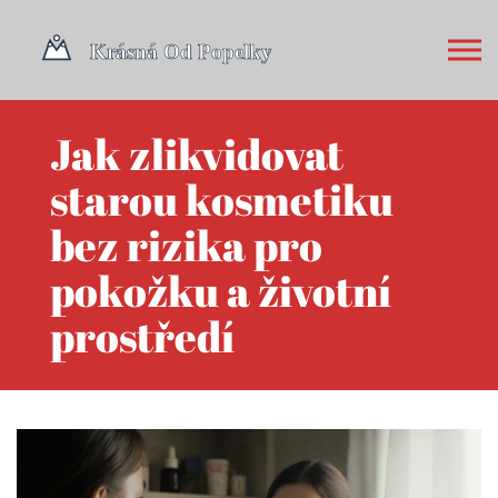
Jak zlikvidovat
starou kosmetiku
bez rizika pro
pokožku a životní
prostředí