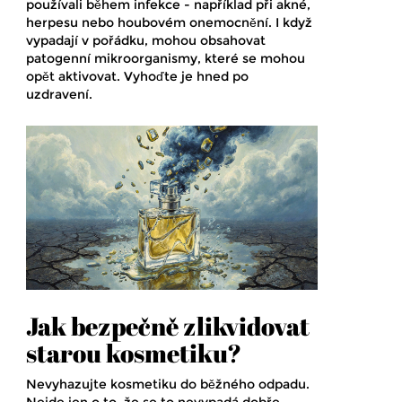
používali během infekce - například při akné,
herpesu nebo houbovém onemocnění. I když
vypadají v pořádku, mohou obsahovat
patogenní mikroorganismy, které se mohou
opět aktivovat. Vyhoďte je hned po
uzdravení.
Jak bezpečně zlikvidovat
starou kosmetiku?
Nevyhazujte kosmetiku do běžného odpadu.
Nejde jen o to, že se to nevypadá dobře -