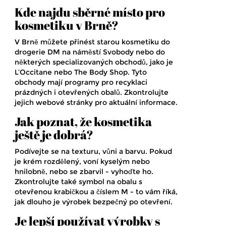
Kde najdu sběrné místo pro
kosmetiku v Brně?
V Brně můžete přinést starou kosmetiku do
drogerie DM na náměstí Svobody nebo do
některých specializovaných obchodů, jako je
L’Occitane nebo The Body Shop. Tyto
obchody mají programy pro recyklaci
prázdných i otevřených obalů. Zkontrolujte
jejich webové stránky pro aktuální informace.
Jak poznat, že kosmetika
ještě je dobrá?
Podívejte se na texturu, vůni a barvu. Pokud
je krém rozdělený, voní kyselým nebo
hnilobně, nebo se zbarvil - vyhoďte ho.
Zkontrolujte také symbol na obalu s
otevřenou krabičkou a číslem M - to vám říká,
jak dlouho je výrobek bezpečný po otevření.
Je lepší používat výrobky s