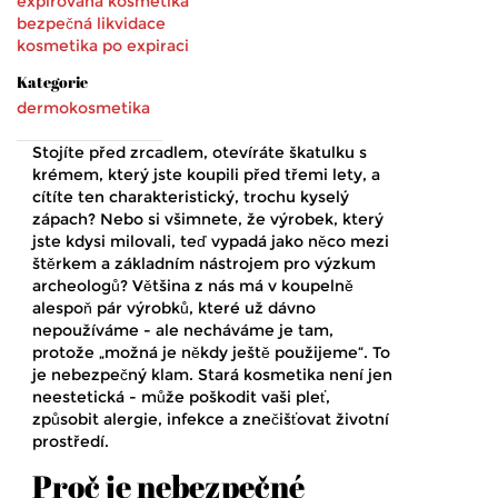
expirovaná kosmetika
bezpečná likvidace
kosmetika po expiraci
Kategorie
dermokosmetika
Stojíte před zrcadlem, otevíráte škatulku s
krémem, který jste koupili před třemi lety, a
cítíte ten charakteristický, trochu kyselý
zápach? Nebo si všimnete, že výrobek, který
jste kdysi milovali, teď vypadá jako něco mezi
štěrkem a základním nástrojem pro výzkum
archeologů? Většina z nás má v koupelně
alespoň pár výrobků, které už dávno
nepoužíváme - ale necháváme je tam,
protože „možná je někdy ještě použijeme“. To
je nebezpečný klam. Stará kosmetika není jen
neestetická - může poškodit vaši pleť,
způsobit alergie, infekce a znečišťovat životní
prostředí.
Proč je nebezpečné