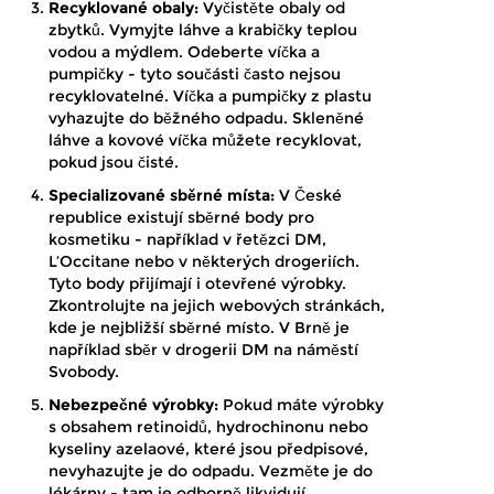
Recyklované obaly:
Vyčistěte obaly od
zbytků. Vymyjte láhve a krabičky teplou
vodou a mýdlem. Odeberte víčka a
pumpičky - tyto součásti často nejsou
recyklovatelné. Víčka a pumpičky z plastu
vyhazujte do běžného odpadu. Skleněné
láhve a kovové víčka můžete recyklovat,
pokud jsou čisté.
Specializované sběrné místa:
V České
republice existují sběrné body pro
kosmetiku - například v řetězci DM,
L’Occitane nebo v některých drogeriích.
Tyto body přijímají i otevřené výrobky.
Zkontrolujte na jejich webových stránkách,
kde je nejbližší sběrné místo. V Brně je
například sběr v drogerii DM na náměstí
Svobody.
Nebezpečné výrobky:
Pokud máte výrobky
s obsahem retinoidů, hydrochinonu nebo
kyseliny azelaové, které jsou předpisové,
nevyhazujte je do odpadu. Vezměte je do
lékárny - tam je odborně likvidují.