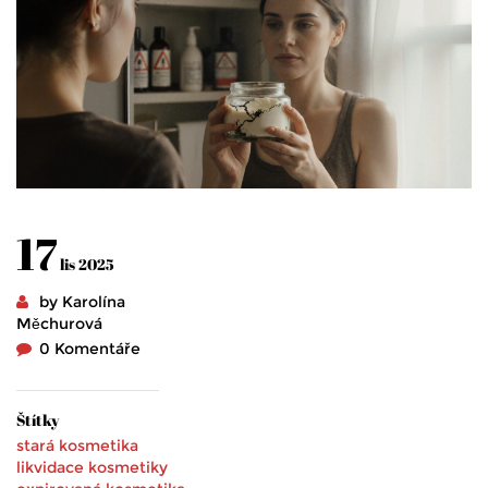
17
lis 2025
by Karolína
Měchurová
0 Komentáře
Štítky
stará kosmetika
likvidace kosmetiky