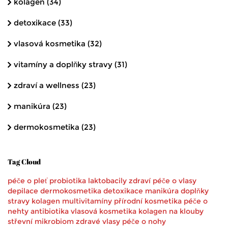
kolagen
(34)
detoxikace
(33)
vlasová kosmetika
(32)
vitamíny a doplňky stravy
(31)
zdraví a wellness
(23)
manikúra
(23)
dermokosmetika
(23)
Tag Cloud
péče o pleť
probiotika
laktobacily
zdraví
péče o vlasy
depilace
dermokosmetika
detoxikace
manikúra
doplňky
stravy
kolagen
multivitamíny
přírodní kosmetika
péče o
nehty
antibiotika
vlasová kosmetika
kolagen na klouby
střevní mikrobiom
zdravé vlasy
péče o nohy