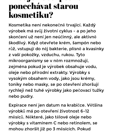
ponechávat starou
kosmetiku?
Kosmetika není nekonečně trvající. Každý
výrobek má svůj životní cyklus - a po jeho
skončení už není jen neúčinný, ale aktivně
škodlivý. Když otevřete krém, šampón nebo
růž, vstupují do něj bakterie, plísně a kvasinky
z vaší pokožky, vzduchu, rukou. Tyto
mikroorganismy se v něm rozmnožují,
zejména pokud je výrobek obsahuje vodu,
oleje nebo přírodní extrakty. Výrobky s
vysokým obsahem vody, jako jsou krémy,
toniky nebo masky, se po otevření zhoršují
rychleji než tuhé výrobky jako pečovací tužky
nebo pudry.
Expirace není jen datum na krabičce. Většina
výrobků má po otevření životnost 6-12
měsíců. Některé, jako tělové oleje nebo
výrobky s vitamínem C nebo retinolem, se
mohou zhoršit již po 3 měsících. Pokud