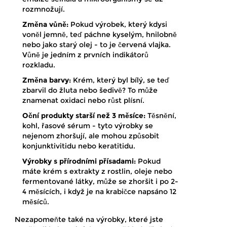
rozmnožují.
Změna vůně:
Pokud výrobek, který kdysi
voněl jemně, teď páchne kyselým, hnilobně
nebo jako starý olej - to je červená vlajka.
Vůně je jedním z prvních indikátorů
rozkladu.
Změna barvy:
Krém, který byl bílý, se teď
zbarvil do žluta nebo šedivě? To může
znamenat oxidaci nebo růst plísní.
Oční produkty starší než 3 měsíce:
Těsnění,
kohl, řasové sérum - tyto výrobky se
nejenom zhoršují, ale mohou způsobit
konjunktivitidu nebo keratitidu.
Výrobky s přírodními přísadami:
Pokud
máte krém s extrakty z rostlin, oleje nebo
fermentované látky, může se zhoršit i po 2-
4 měsících, i když je na krabičce napsáno 12
měsíců.
Nezapomeňte také na výrobky, které jste