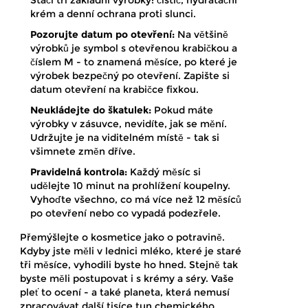
Stačí tři základní výrobky: čistič, hydratační
krém a denní ochrana proti slunci.
Pozorujte datum po otevření:
Na většině
výrobků je symbol s otevřenou krabičkou a
číslem M - to znamená měsíce, po které je
výrobek bezpečný po otevření. Zapište si
datum otevření na krabičce fixkou.
Neukládejte do škatulek:
Pokud máte
výrobky v zásuvce, nevidíte, jak se mění.
Udržujte je na viditelném místě - tak si
všimnete změn dříve.
Pravidelná kontrola:
Každý měsíc si
udělejte 10 minut na prohlížení koupelny.
Vyhoďte všechno, co má více než 12 měsíců
po otevření nebo co vypadá podezřele.
Přemýšlejte o kosmetice jako o potravině.
Kdyby jste měli v lednici mléko, které je staré
tři měsíce, vyhodili byste ho hned. Stejně tak
byste měli postupovat i s krémy a séry. Vaše
pleť to ocení - a také planeta, která nemusí
zpracovávat další tisíce tun chemického