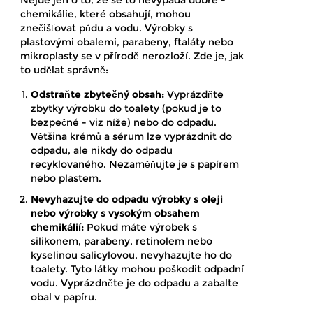
chemikálie, které obsahují, mohou
znečišťovat půdu a vodu. Výrobky s
plastovými obalemi, parabeny, ftaláty nebo
mikroplasty se v přírodě nerozloží. Zde je, jak
to udělat správně:
Odstraňte zbytečný obsah:
Vyprázdňte
zbytky výrobku do toalety (pokud je to
bezpečné - viz níže) nebo do odpadu.
Většina krémů a sérum lze vyprázdnit do
odpadu, ale nikdy do odpadu
recyklovaného. Nezaměňujte je s papírem
nebo plastem.
Nevyhazujte do odpadu výrobky s oleji
nebo výrobky s vysokým obsahem
chemikálií:
Pokud máte výrobek s
silikonem, parabeny, retinolem nebo
kyselinou salicylovou, nevyhazujte ho do
toalety. Tyto látky mohou poškodit odpadní
vodu. Vyprázdněte je do odpadu a zabalte
obal v papíru.