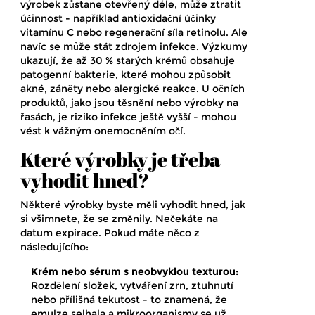
výrobek zůstane otevřený déle, může ztratit
účinnost - například antioxidační účinky
vitamínu C nebo regenerační síla retinolu. Ale
navíc se může stát zdrojem infekce. Výzkumy
ukazují, že až 30 % starých krémů obsahuje
patogenní bakterie, které mohou způsobit
akné, záněty nebo alergické reakce. U očních
produktů, jako jsou těsnění nebo výrobky na
řasách, je riziko infekce ještě vyšší - mohou
vést k vážným onemocněním očí.
Které výrobky je třeba
vyhodit hned?
Některé výrobky byste měli vyhodit hned, jak
si všimnete, že se změnily. Nečekáte na
datum expirace. Pokud máte něco z
následujícího:
Krém nebo sérum s neobvyklou texturou:
Rozdělení složek, vytváření zrn, ztuhnutí
nebo přílišná tekutost - to znamená, že
emulze selhala a mikroorganismy se už