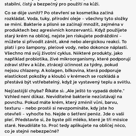
stabilní, čistý a bezpečný pro použití na kůži.
Co se děje uvnitř? Po otevření se kosmetika začíná
rozkládat. Voda, tuky, přírodní oleje – všechny tyto složky
se mění. Bakterie a plísně se začínají množit, zejména v
produktech bez agresivních konzervantů. Když použijete
starý krém na obličej, nejste jen riskujete podráždění –
můžete si přivodit zánět, akné nebo alergickou reakci. To
platí i pro šampony, pleťové vody, nebo dokonce náplasti.
Všechno má svůj životní cyklus. Některé produkty, jako
například
probiotika
,
živé mikroorganismy, které podporují
zdraví střev a kůže
, ztrácejí účinnost za týdny, pokud
nejsou chlazeny. A
kolagen
,
bílkovina, která podporuje
elastickost pokožky a kloubů
v krémech se rozkládá a
přestává být vstřebatelný, když je vystavený teplu a světlu.
Nejčastější chyba? Říkáte si: „Ale ještě to vypadá dobře.“
Vzhled není důkaz. Neviditelné bakterie nezůstávají na
povrchu. Pokud máte krém, který změnil vůni, barvu,
texturu – nebo prostě si nevzpomínáte, kdy jste ho
otevřeli – vyhoďte ho. Nejde o šetření peněz. Jde o vaši
pleť. Představte si, že byste pili mléko, které je tři měsíce
staré. Neuděláte to. Proč tedy aplikujete na obličej něco,
co je stejně nebezpečné?