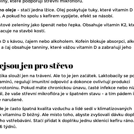
viny, které podporují střevní mikroflóru.
ho oleje
- stačí jedna lžíce. Olej poskytuje tuky, které vitamín D
 A pokud ho spolu s kefírem vypijete, efekt se násobí.
istové zeleniny jako špenát nebo řepka. Obsahuje vitamín K2, kt
acuje na stavbě kostí.
n D s kávou, čajem nebo alkoholem. Kofein blokuje absorpci, alk
i a čaj obsahuje tanniny, které vážou vitamín D a zabraňují jeho
ejsou jen pro střevo
ika slouží jen na trávení. Ale to je jen začátek. Laktobacily se po
amínů, regulují imunitní odpověď a dokonce ovlivňují produkci
erotoninu. Pokud máte chronickou únavu, časté infekce nebo n
l, že vaše střevní mikroflóra je v špatném stavu - a tím pádem i
e narušené.
e je často špatná kvalita vzduchu a lidé sedí v klimatizovaných
k vitamínu D běžný. Ale místo toho, abyste zvyšovali dávku dop
ho vstřebávání. Stačí přidat k doplňku jednu sklenici kefíru ráno
6 týdnů.