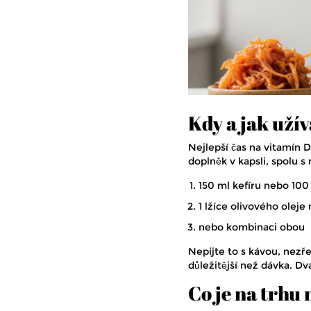
Kdy a jak uží
Nejlepší čas na vitamín D
doplněk v kapsli, spolu s 
150 ml kefíru nebo 10
1 lžíce olivového oleje
nebo kombinaci obou
Nepijte to s kávou, nezř
důležitější než dávka. Dv
Co je na trhu 