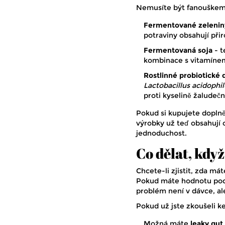
Nemusíte být fanouškem jog
Fermentované zelenin
potraviny obsahují přir
Fermentovaná soja
- t
kombinace s vitamíne
Rostlinné probiotické 
Lactobacillus acidophil
proti kyselině žaludečn
Pokud si kupujete doplněk
výrobky už teď obsahují ob
jednoduchost.
Co dělat, kdy
Chcete-li zjistit, zda má
Pokud máte hodnotu pod 
problém není v dávce, ale
Pokud už jste zkoušeli kef
Možná máte
leaky gu