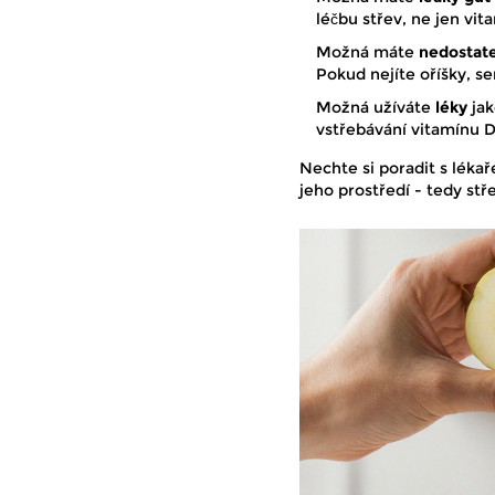
léčbu střev, ne jen vit
Možná máte
nedostate
Pokud nejíte oříšky, s
Možná užíváte
léky
jak
vstřebávání vitamínu D
Nechte si poradit s léka
jeho prostředí - tedy střev