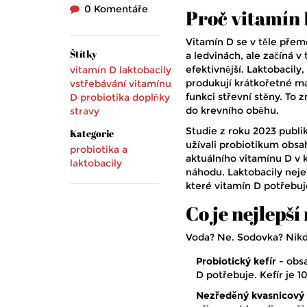
0 Komentáře
Proč vitamín 
Vitamín D se v těle přemě
Štítky
a ledvinách, ale začíná v
efektivnější. Laktobacily
vitamín D
laktobacily
produkují krátkořetné ma
vstřebávání vitamínu
funkci střevní stěny. To 
D
probiotika
doplňky
do krevního oběhu.
stravy
Studie z roku 2023 publ
Kategorie
užívali probiotikum obsah
probiotika a
aktuálního vitamínu D v k
laktobacily
náhodu. Laktobacily neje
které vitamín D potřebuj
Co je nejlepš
Voda? Ne. Sodovka? Nikdy
Probiotický kefír
- obsa
D potřebuje. Kefír je 1
Nezředěný kvasnicový