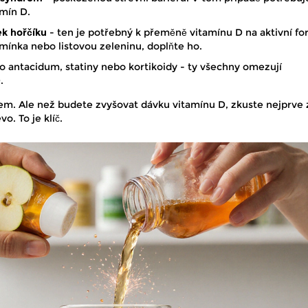
amín D.
k hořčíku
- ten je potřebný k přeměně vitamínu D na aktivní fo
emínka nebo listovou zeleninu, doplňte ho.
o antacidum, statiny nebo kortikoidy - ty všechny omezují
.
řem. Ale než budete zvyšovat dávku vitamínu D, zkuste nejprve 
o. To je klíč.