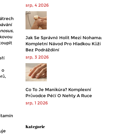
srp, 4 2026
játrech
bávání
mnosus
,
lkovou
Jak Se Správně Holit Mezi Nohama:
toupit
Kompletní Návod Pro Hladkou Kůži
Bez Podráždění
srp, 3 2026
eří
e o
rů,
Co To Je Manikúra? Komplexní
Průvodce Péčí O Nehty A Ruce
srp, 1 2026
vitamín
Kategorie
uje