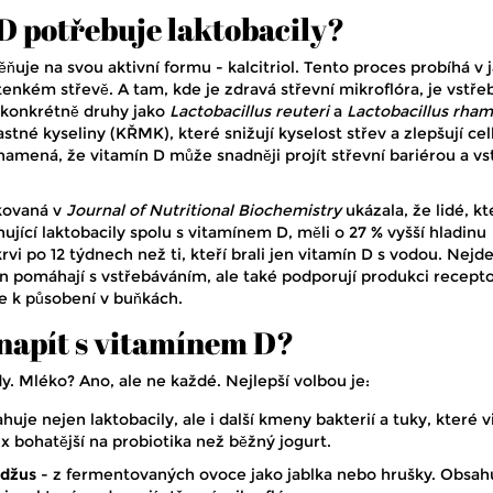
D potřebuje laktobacily?
ňuje na svou aktivní formu - kalcitriol. Tento proces probíhá v 
 tenkém střevě. A tam, kde je zdravá střevní mikroflóra, je vstře
, konkrétně druhy jako
Lactobacillus reuteri
a
Lactobacillus rha
stné kyseliny (KŘMK), které snižují kyselost střev a zlepšují ce
znamená, že vitamín D může snadněji projít střevní bariérou a vs
ikovaná v
Journal of Nutritional Biochemistry
ukázala, že lidé, kt
ující laktobacily spolu s vitamínem D, měli o 27 % vyšší hladinu
rvi po 12 týdnech než ti, kteří brali jen vitamín D s vodou. Nejd
n pomáhají s vstřebáváním, ale také podporují produkci recepto
e k působení v buňkách.
í napít s vitamínem D?
. Mléko? Ano, ale ne každé. Nejlepší volbou je:
huje nejen laktobacily, ale i další kmeny bakterií a tuky, které 
0x bohatější na probiotika než běžný jogurt.
 džus
- z fermentovaných ovoce jako jablka nebo hrušky. Obsah