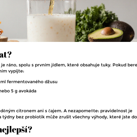
vat?
 je ráno, spolu s prvním jídlem, které obsahuje tuky. Pokud ber
ním vypijte:
0 ml fermentovaného džusu
 nebo 5 g avokáda
eděným citronem ani s čajem. A nezapomeňte: pravidelnost je
a týdny bez probiotik může zrušit všechny výhody, které jste do
nejlepší?