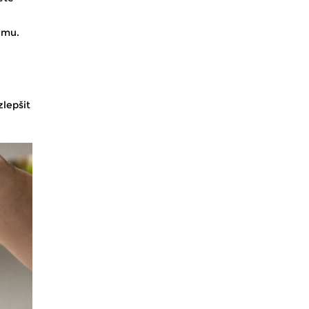
rmu.
zlepšit