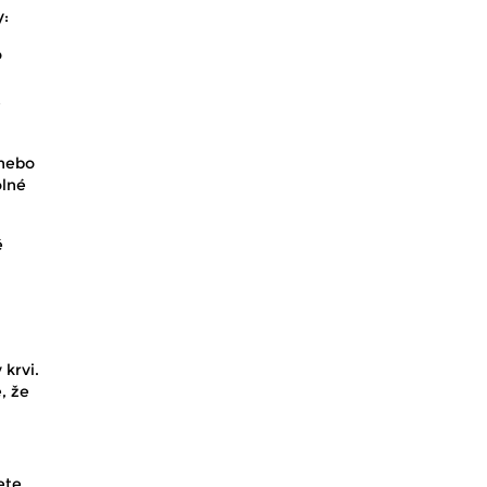
y:
o
nebo
olné
é
 krvi.
, že
ete