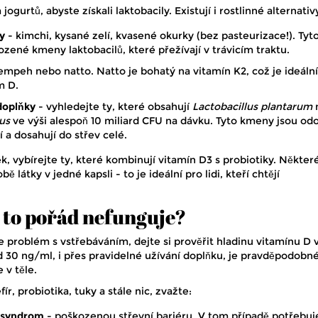
urtů, abyste získali laktobacily. Existují i rostlinné alternativ
y
- kimchi, kysané zelí, kvasené okurky (bez pasteurizace!). Tyt
ozené kmeny laktobacilů, které přežívají v trávicím traktu.
empeh nebo natto. Natto je bohatý na vitamín K2, což je ideální
m D.
doplňky
- vyhledejte ty, které obsahují
Lactobacillus plantarum
us
ve výši alespoň 10 miliard CFU na dávku. Tyto kmeny jsou od
í a dosahují do střev celé.
, vybírejte ty, které kombinují vitamín D3 s probiotiky. Někter
ě látky v jedné kapsli - to je ideální pro lidi, kteří chtějí
ž to pořád nefunguje?
te problém s vstřebáváním, dejte si prověřit hladinu vitamínu D v
30 ng/ml, i přes pravidelné užívání doplňku, je pravděpodobné
 v těle.
ír, probiotika, tuky a stále nic, zvažte:
t syndrom
- poškozenou střevní bariéru. V tom případě potřebuj