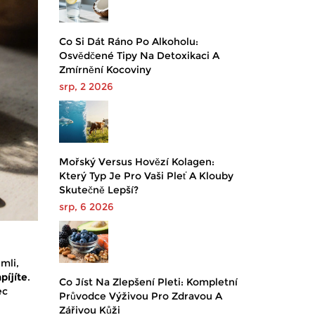
Co Si Dát Ráno Po Alkoholu:
Osvědčené Tipy Na Detoxikaci A
Zmírnění Kocoviny
srp, 2 2026
Mořský Versus Hovězí Kolagen:
Který Typ Je Pro Vaši Pleť A Klouby
Skutečně Lepší?
srp, 6 2026
imli,
píjíte
.
Co Jíst Na Zlepšení Pleti: Kompletní
ec
Průvodce Výživou Pro Zdravou A
Zářivou Kůži