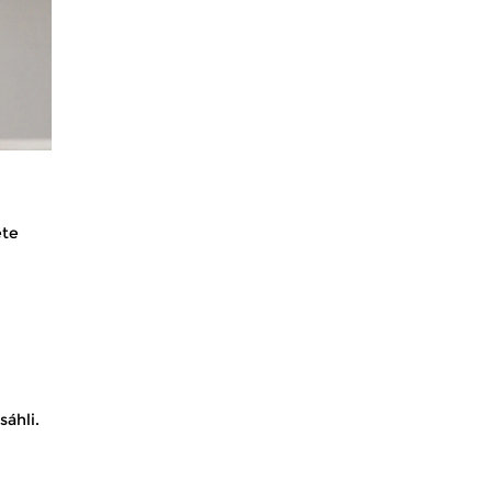
ete
sáhli.