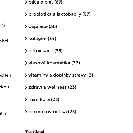
péče o pleť
(67)
probiotika a laktobacily
(57)
erý
depilace
(36)
kolagen
(34)
ohol
detoxikace
(33)
vlasová kosmetika
(32)
vitamíny a doplňky stravy
(31)
dílejí
ízkou
zdraví a wellness
(23)
manikúra
(23)
dermokosmetika
(23)
lňku,
.
Tag Cloud