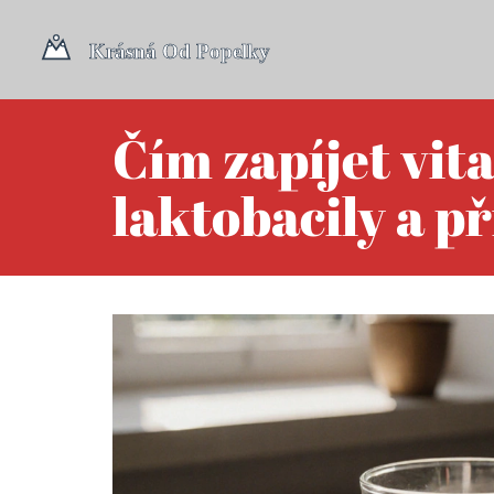
Čím zapíjet vita
laktobacily a p