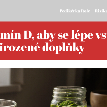
Pedikérka Role
Rizik
mín D, aby se lépe vs
řirozené doplňky