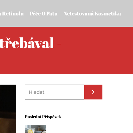
a Retinolu
Péče O Patu
Netestovaná Kosmetika
třebával -
Poslední Příspěvek