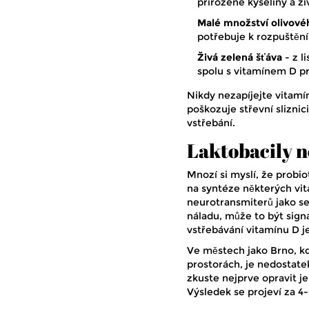
přirozené kyseliny a ži
Malé množství olivové
potřebuje k rozpuštění.
Živá zelená šťáva
- z l
spolu s vitamínem D pr
Nikdy nezapíjejte vitamí
poškozuje střevní sliznic
vstřebání.
Laktobacily n
Mnozí si myslí, že probiot
na syntéze některých vit
neurotransmiterů jako s
náladu, může to být signá
vstřebávání vitamínu D j
Ve městech jako Brno, kd
prostorách, je nedostate
zkuste nejprve opravit je
Výsledek se projeví za 4-