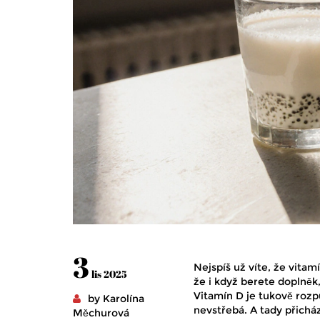
3
Nejspíš už víte, že vitamí
lis 2025
že i když berete doplněk,
Vitamín D je tukově rozp
by Karolína
nevstřebá. A tady přicház
Měchurová