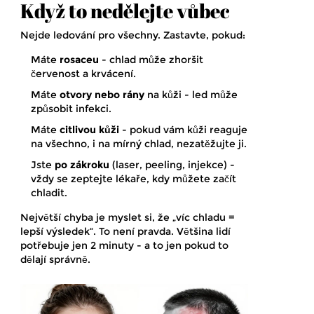
Když to nedělejte vůbec
Nejde ledování pro všechny. Zastavte, pokud:
Máte
rosaceu
- chlad může zhoršit
červenost a krvácení.
Máte
otvory nebo rány
na kůži - led může
způsobit infekci.
Máte
citlivou kůži
- pokud vám kůži reaguje
na všechno, i na mírný chlad, nezatěžujte ji.
Jste
po zákroku
(laser, peeling, injekce) -
vždy se zeptejte lékaře, kdy můžete začít
chladit.
Největší chyba je myslet si, že „víc chladu =
lepší výsledek“. To není pravda. Většina lidí
potřebuje jen 2 minuty - a to jen pokud to
dělají správně.