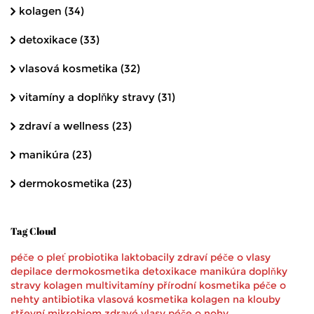
kolagen
(34)
detoxikace
(33)
vlasová kosmetika
(32)
vitamíny a doplňky stravy
(31)
zdraví a wellness
(23)
manikúra
(23)
dermokosmetika
(23)
Tag Cloud
péče o pleť
probiotika
laktobacily
zdraví
péče o vlasy
depilace
dermokosmetika
detoxikace
manikúra
doplňky
stravy
kolagen
multivitamíny
přírodní kosmetika
péče o
nehty
antibiotika
vlasová kosmetika
kolagen na klouby
střevní mikrobiom
zdravé vlasy
péče o nohy