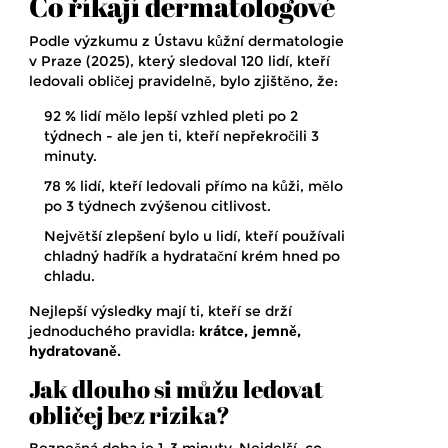
Co říkají dermatologové
Podle výzkumu z Ústavu kůžní dermatologie
v Praze (2025), který sledoval 120 lidí, kteří
ledovali obličej pravidelně, bylo zjištěno, že:
92 % lidí mělo lepší vzhled pleti po 2
týdnech - ale jen ti, kteří nepřekročili 3
minuty.
78 % lidí, kteří ledovali přímo na kůži, mělo
po 3 týdnech zvýšenou citlivost.
Největší zlepšení bylo u lidí, kteří používali
chladný hadřík a hydratační krém hned po
chladu.
Nejlepší výsledky mají ti, kteří se drží
jednoduchého pravidla:
krátce, jemně,
hydratovaně.
Jak dlouho si můžu ledovat
obličej bez rizika?