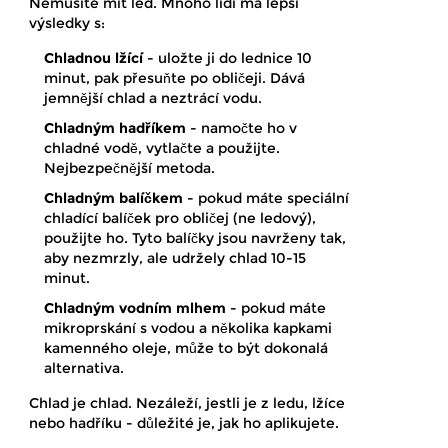
Nemusíte mít led. Mnoho lidí má lepší
výsledky s:
Chladnou lžící
- uložte ji do lednice 10
minut, pak přesuňte po obličeji. Dává
jemnější chlad a neztrácí vodu.
Chladným hadříkem
- namočte ho v
chladné vodě, vytlačte a použijte.
Nejbezpečnější metoda.
Chladným balíčkem
- pokud máte speciální
chladící balíček pro obličej (ne ledový),
použijte ho. Tyto balíčky jsou navrženy tak,
aby nezmrzly, ale udržely chlad 10-15
minut.
Chladným vodním mlhem
- pokud máte
mikroprskání s vodou a několika kapkami
kamenného oleje, může to být dokonalá
alternativa.
Chlad je chlad. Nezáleží, jestli je z ledu, lžíce
nebo hadříku - důležité je, jak ho aplikujete.