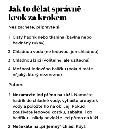
Jak to dělat správně -
krok za krokem
Než začnete, připravte si:
Čistý hadřík nebo tkanina (bavlna nebo
bavlněný rukáv)
Chladnou vodu (ne ledovou, jen chladnou)
Chladnou lžíci (volitelně, ale užitečná)
Možnost ledového balíčku (pokud máte
nějaký, který nezmrzne)
Potom:
Nezamrzte led přímo na kůži.
Namočte
hadřík do chladné vody, vytlačte přebytek
vody a položte ho na obličej. Pokud
používáte ledovou kostku, zabalte ji do
hadříku - nikdy nevložte led přímo na kůži.
Nečekáte na „příjemný“ chlad.
Když