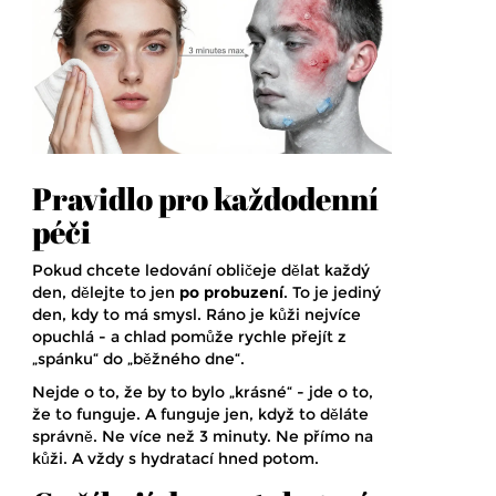
Pravidlo pro každodenní
péči
Pokud chcete ledování obličeje dělat každý
den, dělejte to jen
po probuzení
. To je jediný
den, kdy to má smysl. Ráno je kůži nejvíce
opuchlá - a chlad pomůže rychle přejít z
„spánku“ do „běžného dne“.
Nejde o to, že by to bylo „krásné“ - jde o to,
že to funguje. A funguje jen, když to děláte
správně. Ne více než 3 minuty. Ne přímo na
kůži. A vždy s hydratací hned potom.