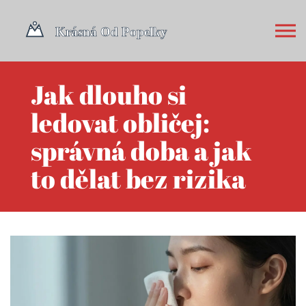
Jak dlouho si
ledovat obličej:
správná doba a jak
to dělat bez rizika