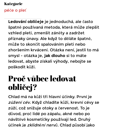
Kategorie
péče o pleť
Ledování obličeje
je jednoduchá, ale často
špatně používaná metoda, která může zlepšit
vzhled pleti, zmenšit záněty a zadržet
příznaky únavy. Ale když to děláte špatně,
může to skončit spalováním pleti nebo
zhoršením krvácení. Otázka není, jestli to má
smysl - otázka je,
jak dlouho
si to máte
ledovat, abyste získali výhody, nebojte se
poškodit kůži.
Proč vůbec ledovat
obličej?
Chlad má na kůži tři hlavní účinky. První je
zúžení cév
. Když chladíte kůži, krevní cévy se
zúží, což snižuje otoky a červenost. To je
důvod, proč lidé po zápalu, akné nebo po
návštěvě kosmetičky používají led. Druhý
účinek je
zklidnění nervů
. Chlad působí jako