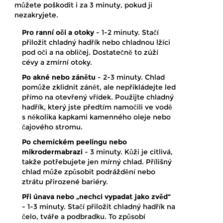
můžete poškodit i za 3 minuty, pokud ji
nezakryjete.
Pro ranní oči a otoky
- 1-2 minuty. Stačí
přiložit chladný hadřík nebo chladnou lžíci
pod oči a na obličej. Dostatečně to zúží
cévy a zmírní otoky.
Po akné nebo zánětu
- 2-3 minuty. Chlad
pomůže zklidnit zánět, ale nepřikládejte led
přímo na otevřený vřídek. Použijte chladný
hadřík, který jste předtím namočili ve vodě
s několika kapkami kamenného oleje nebo
čajového stromu.
Po chemickém peelingu nebo
mikrodermabrazi
- 3 minuty. Kůži je citlivá,
takže potřebujete jen mírný chlad. Přílišný
chlad může způsobit podráždění nebo
ztrátu přirozené bariéry.
Při únava nebo „nechci vypadat jako zvěd“
- 1-3 minuty. Stačí přiložit chladný hadřík na
čelo, tváře a podbradku. To způsobí