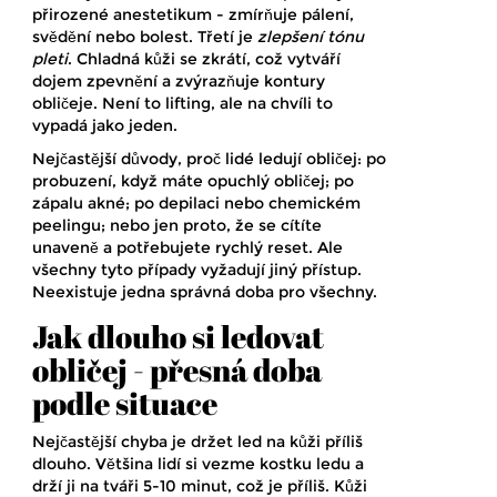
přirozené anestetikum - zmírňuje pálení,
svědění nebo bolest. Třetí je
zlepšení tónu
pleti
. Chladná kůži se zkrátí, což vytváří
dojem zpevnění a zvýrazňuje kontury
obličeje. Není to lifting, ale na chvíli to
vypadá jako jeden.
Nejčastější důvody, proč lidé ledují obličej: po
probuzení, když máte opuchlý obličej; po
zápalu akné; po depilaci nebo chemickém
peelingu; nebo jen proto, že se cítíte
unaveně a potřebujete rychlý reset. Ale
všechny tyto případy vyžadují jiný přístup.
Neexistuje jedna správná doba pro všechny.
Jak dlouho si ledovat
obličej - přesná doba
podle situace
Nejčastější chyba je držet led na kůži příliš
dlouho. Většina lidí si vezme kostku ledu a
drží ji na tváři 5-10 minut, což je příliš. Kůži