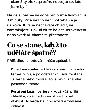
okamžitý efekt „prosím, neptejte se, kde
jsem byl“.
Nejdelší bezpečná doba pro přímé ledování je
3 minuty
. Více než to není potřeba - a je
rizikové. Kůži se necháváte chladit, ne
zamražujete. Pokud cítíte bolest, mravenčení
nebo svědění, okamžitě přestanete.
Co se stane, když to
uděláte špatně?
Příliš dlouhé ledování může způsobit:
Chladové spálení
- kůži se změní na bledou,
téměř bílou, a po odstranění ledu zůstane
červená nebo modrá. To je první známka
poškození tkáně.
Porušení kůžní bariéry
- když kůži příliš
chladíte, ztrácí schopnost zadržovat
vlhkost. To vede k suchoškosti a zvýšené
citlivosti.