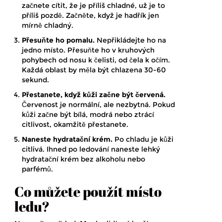
začnete cítit, že je příliš chladné, už je to
příliš pozdě. Začněte, když je hadřík jen
mírně chladný.
Přesuňte ho pomalu.
Nepřikládejte ho na
jedno místo. Přesuňte ho v kruhových
pohybech od nosu k čelisti, od čela k očím.
Každá oblast by měla být chlazena 30-60
sekund.
Přestanete, když kůži začne být červená.
Červenost je normální, ale nezbytná. Pokud
kůži začne být bílá, modrá nebo ztrácí
citlivost, okamžitě přestanete.
Naneste hydratační krém.
Po chladu je kůži
citlivá. Ihned po ledování naneste lehký
hydratační krém bez alkoholu nebo
parfémů.
Co můžete použít místo
ledu?