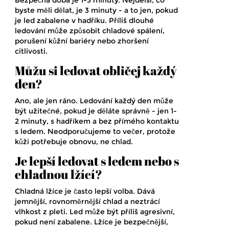
Bezpečná doba je 1-3 minuty. Nejdelší, co
byste měli dělat, je 3 minuty - a to jen, pokud
je led zabalene v hadříku. Příliš dlouhé
ledování může způsobit chladové spálení,
porušení kůžní bariéry nebo zhoršení
citlivosti.
Můžu si ledovat obličej každý
den?
Ano, ale jen ráno. Ledování každý den může
být užitečné, pokud je děláte správně - jen 1-
2 minuty, s hadříkem a bez přímého kontaktu
s ledem. Neodporučujeme to večer, protože
kůži potřebuje obnovu, ne chlad.
Je lepší ledovat s ledem nebo s
chladnou lžící?
Chladná lžíce je často lepší volba. Dává
jemnější, rovnoměrnější chlad a neztrácí
vlhkost z pleti. Led může být příliš agresivní,
pokud není zabalene. Lžíce je bezpečnější,