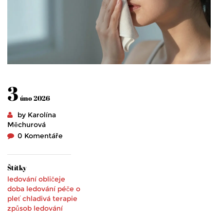
3
úno 2026
by Karolína
Měchurová
0 Komentáře
Štítky
ledování obličeje
doba ledování
péče o
pleť
chladivá terapie
způsob ledování