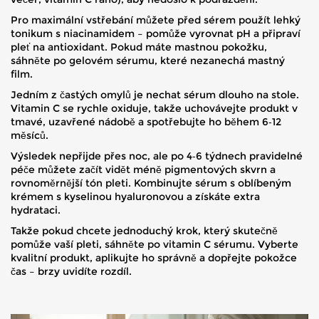
Pro maximální vstřebání můžete před sérem použít lehký
tonikum s niacinamidem – pomůže vyrovnat pH a připraví
pleť na antioxidant. Pokud máte mastnou pokožku,
sáhněte po gelovém sérumu, které nezanechá mastný
film.
Jedním z častých omylů je nechat sérum dlouho na stole.
Vitamin C se rychle oxiduje, takže uchovávejte produkt v
tmavé, uzavřené nádobě a spotřebujte ho během 6‑12
měsíců.
Výsledek nepřijde přes noc, ale po 4‑6 týdnech pravidelné
péče můžete začít vidět méně pigmentových skvrn a
rovnoměrnější tón pleti. Kombinujte sérum s oblíbeným
krémem s kyselinou hyaluronovou a získáte extra
hydrataci.
Takže pokud chcete jednoduchý krok, který skutečně
pomůže vaší pleti, sáhněte po vitamin C sérumu. Vyberte
kvalitní produkt, aplikujte ho správně a dopřejte pokožce
čas – brzy uvidíte rozdíl.