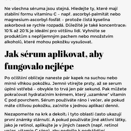
Ne všechna séruma jsou stejná. Hledejte ty, které mají
stabilní formu vitaminu C – např. ascorbyl‑palmitát nebo
magnesium‑ascorbyl‑fosfát – protože čistá kyselina
askorbová se rychle rozpadá. Důležité je také koncentrace:
10 % až 20 % je ideální pro většinu lidí. Vyhněte se
produktům s nepříjemným pachem nebo množstvím
alkoholů, které mohou pokožku vysušovat.
Jak sérum aplikovat, aby
fungovalo nejlépe
Po očištění obličeje naneste pár kapek na suchou nebo
mírně vlhkou pokožku. Jemně vtírejte prsty, až se serum
úplně vstřebá – obvykle to trvá jen pár sekund. Pak můžete
pokračovat hydratačním krémem, který „uzamkne“ vitamín
C pod povrchem. Sérum používáte ráno i večer, ale pokud
máte citlivou pokožku, začněte s jednou aplikací denně.
Nezapomeňte na krk a dekolt; i tyto oblasti často ukazují
první známky stárnutí. A pokud používáte jiné aktivní látky,
jako je retinol, aplikujte je v jiných časech (např. retinol
večer, vitamin C ráno), aby nedošlo k podráždění.