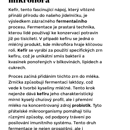
Kefír, tento fascinující nápoj, který vítězně
přináší přírodu do našeho jídelníčku, je
výsledkem zázračného
fermentačního
procesu. Fermentace je prastará technika,
kterou lidé používají ke konzervaci potravin
již po tisíciletí. V případě kefíru se jedná o
mléčný produkt, kde mikroflóra hraje klíčovou
roli.
Kefír
se vyrábí za použití specifických zrn
kefíru, což je unikátní směs bakterií a
kvasinek ponořených v bílkovinách, lipidech a
cukrech.
Proces začíná přidáním těchto zrn do mléka.
Zrníčka způsobují fermentaci laktózy, což
vede k tvorbě kyseliny mléčné. Tento krok
nejenže dává
kefíru
jeho charakteristický
mírně kyselý chuťový profil, ale i přemění
mléko na koncentrovaný zdroj
probiotik
. Tyto
přátelské mikroorganismy pomáhají tělu
různými způsoby, od podpory trávení po
posilování imunitního systému. Tento druh
fermentace je nejen prospěšný, ale i