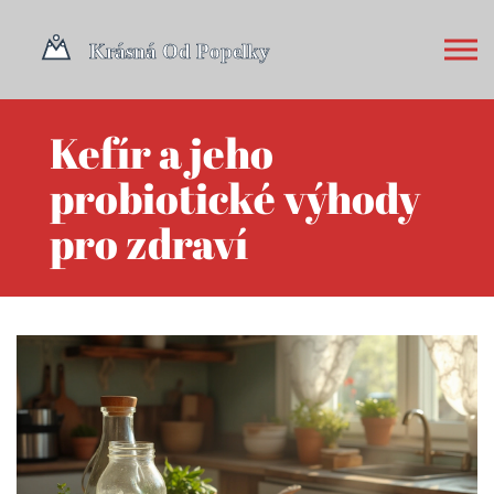
Kefír a jeho
probiotické výhody
pro zdraví