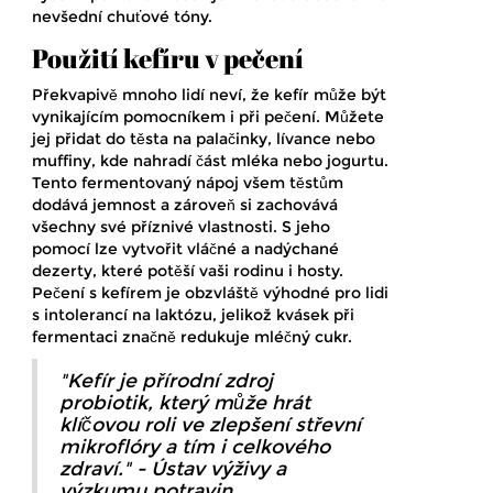
nevšední chuťové tóny.
Použití kefíru v pečení
Překvapivě mnoho lidí neví, že kefír může být
vynikajícím pomocníkem i při pečení. Můžete
jej přidat do těsta na palačinky, lívance nebo
muffiny, kde nahradí část mléka nebo jogurtu.
Tento fermentovaný nápoj všem těstům
dodává jemnost a zároveň si zachovává
všechny své příznivé vlastnosti. S jeho
pomocí lze vytvořit vláčné a nadýchané
dezerty, které potěší vaši rodinu i hosty.
Pečení s kefírem je obzvláště výhodné pro lidi
s intolerancí na laktózu, jelikož kvásek při
fermentaci značně redukuje mléčný cukr.
"Kefír je přírodní zdroj
probiotik, který může hrát
klíčovou roli ve zlepšení střevní
mikroflóry a tím i celkového
zdraví." - Ústav výživy a
výzkumu potravin