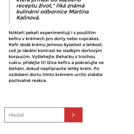
receptu život," říká známá
kulinární odbornice Martina
Kalinová.
Někteří pekaři experimentují i s použitím
kefíru v krémech pro dorty nebo cupcakes.
Kefír dodá krému jemnou kyselost a lehkost,
což je ideální kontrast ke sladkým dortovým
korpusům. Vyšlehejte šlehačku s trochou
cukru, přidejte tři lžíce kefíru a pokračujte ve
šlehání, dokud nepřipravíte lehký krém. Po
ozdobení dortu tímto krémem určitě získáte
pochvalné reakce.