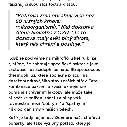
fascinující svou složitostí a krásou.
"Kefírová zrna obsahují více než
50 různých kmenů
mikroorganismů," říká doktorka
Alena Novotná z ČZU. "Je to
doslova malý svět plný života,
který nás chrání a posiluje."
Když se podíváme na mikroflóru kefíru blíže,
zjistíme, že zahrnuje specifické bakterie jako
Lactobacillus acidophilus nebo Streptococcus
thermophilus, které společně pracují na
dosažení zdravějšího stavu našich střev. Tato
kombinace bakterií a kvasinek nejenže
pomáhá s trávením laktózy, ale může také
přispět ke snížení zánětů a přispívá k
rovnováze mezi "dobrými" a "špatnými"
mikroorganismy v našich tělech.
Kefír
je tedy nejen osvěžení pro naše chuťové
pohárky, ale také výživný poklad, který je