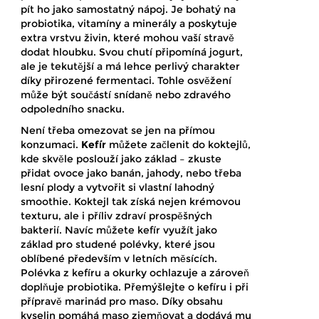
pít ho jako samostatný nápoj. Je bohatý na
probiotika, vitamíny a minerály a poskytuje
extra vrstvu živin, které mohou vaší stravě
dodat hloubku. Svou chutí připomíná jogurt,
ale je tekutější a má lehce perlivý charakter
díky přirozené fermentaci. Tohle osvěžení
může být součástí snídaně nebo zdravého
odpoledního snacku.
Není třeba omezovat se jen na přímou
konzumaci.
Kefír
můžete začlenit do koktejlů,
kde skvěle poslouží jako základ – zkuste
přidat ovoce jako banán, jahody, nebo třeba
lesní plody a vytvořit si vlastní lahodný
smoothie. Koktejl tak získá nejen krémovou
texturu, ale i příliv zdraví prospěšných
bakterií. Navíc můžete kefír využít jako
základ pro studené polévky, které jsou
oblíbené především v letních měsících.
Polévka z kefíru a okurky ochlazuje a zároveň
doplňuje probiotika. Přemýšlejte o kefíru i při
přípravě marinád pro maso. Díky obsahu
kyselin pomáhá maso zjemňovat a dodává mu