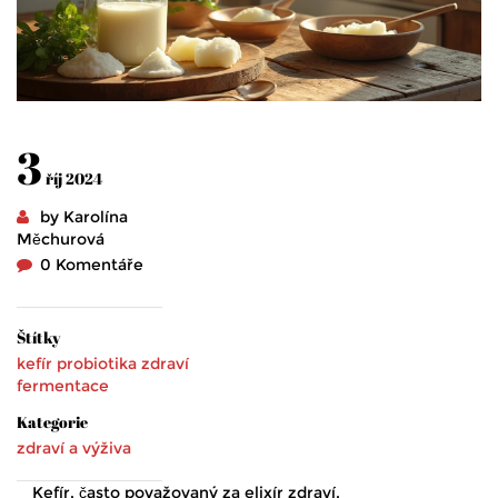
3
říj 2024
by Karolína
Měchurová
0 Komentáře
Štítky
kefír
probiotika
zdraví
fermentace
Kategorie
zdraví a výživa
Kefír, často považovaný za elixír zdraví,