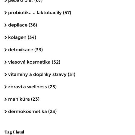
péče o pleť
(67)
probiotika a laktobacily
(57)
depilace
(36)
kolagen
(34)
detoxikace
(33)
vlasová kosmetika
(32)
vitamíny a doplňky stravy
(31)
zdraví a wellness
(23)
manikúra
(23)
dermokosmetika
(23)
Tag Cloud