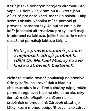
Kefír
je také bohatým zdrojem vitamínu B12,
vápníku, hořčíku a vitaminu K2, které jsou
důležité pro naše kosti, mozek a náladu. Díky
svému obsahu vápníku může pomoci při
prevenci osteoporózy. Je nutné zmínit, že
kefír je ideální alternativou pro ty, kteří mají
intoleranci na laktózu, jelikož bakterie v něm
obsažené pomáhají laktózu štěpit.
Kefír je pravděpodobně jedním
z nejlepších zdrojů probiotik,
sdělil Dr. Michael Mosley ve své
knize o střevních bakteriích.
Některé studie rovněž poukazují na příznivé
účinky kefíru na krevní tlak a hladinu
cholesterolu v krvi. Tento chutný nápoj může
pomoci regulovat hladinu cholesterolu, díky
čemuž může přispět ke snížení rizika
srdečních onemocnění. Zároveň obsahuje
látky, které mohou podpořit psychické zdraví,