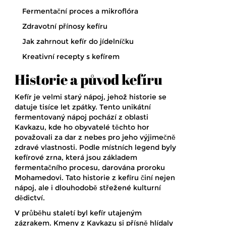
Fermentační proces a mikroflóra
Zdravotní přínosy kefíru
Jak zahrnout kefír do jídelníčku
Kreativní recepty s kefírem
Historie a původ kefíru
Kefír je velmi starý nápoj, jehož historie se
datuje tisíce let zpátky. Tento unikátní
fermentovaný nápoj pochází z oblasti
Kavkazu, kde ho obyvatelé těchto hor
považovali za dar z nebes pro jeho výjimečně
zdravé vlastnosti. Podle místních legend byly
kefírové zrna, která jsou základem
fermentačního procesu, darována proroku
Mohamedovi. Tato historie z kefíru činí nejen
nápoj, ale i dlouhodobě střežené kulturní
dědictví.
V průběhu staletí byl kefír utajeným
zázrakem. Kmeny z Kavkazu si přísně hlídaly