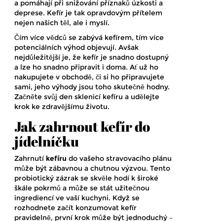
a pomáhají při snižování příznaků úzkosti a
deprese. Kefír je tak opravdovým přítelem
nejen našich těl, ale i myslí.
Čím více vědců se zabývá kefírem, tím více
potenciálních výhod objevují. Avšak
nejdůležitější je, že kefír je snadno dostupný
a lze ho snadno připravit i doma. Ať už ho
nakupujete v obchodě, či si ho připravujete
sami, jeho výhody jsou toho skutečně hodny.
Začněte svůj den sklenicí kefíru a udělejte
krok ke zdravějšímu životu.
Jak zahrnout kefír do
jídelníčku
Zahrnutí
kefíru
do vašeho stravovacího plánu
může být zábavnou a chutnou výzvou. Tento
probiotický zázrak se skvěle hodí k široké
škále pokrmů a může se stát užitečnou
ingrediencí ve vaší kuchyni. Když se
rozhodnete začít konzumovat kefír
pravidelně, první krok může být jednoduchý –