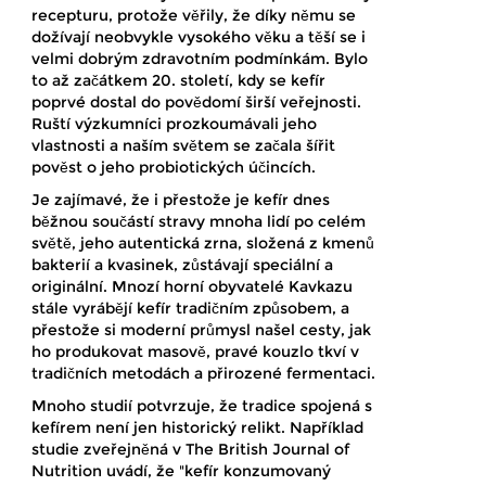
recepturu, protože věřily, že díky němu se
dožívají neobvykle vysokého věku a těší se i
velmi dobrým zdravotním podmínkám. Bylo
to až začátkem 20. století, kdy se kefír
poprvé dostal do povědomí širší veřejnosti.
Ruští výzkumníci prozkoumávali jeho
vlastnosti a naším světem se začala šířit
pověst o jeho probiotických účincích.
Je zajímavé, že i přestože je kefír dnes
běžnou součástí stravy mnoha lidí po celém
světě, jeho autentická zrna, složená z kmenů
bakterií a kvasinek, zůstávají speciální a
originální. Mnozí horní obyvatelé Kavkazu
stále vyrábějí kefír tradičním způsobem, a
přestože si moderní průmysl našel cesty, jak
ho produkovat masově, pravé kouzlo tkví v
tradičních metodách a přirozené fermentaci.
Mnoho studií potvrzuje, že tradice spojená s
kefírem není jen historický relikt. Například
studie zveřejněná v The British Journal of
Nutrition uvádí, že "kefír konzumovaný