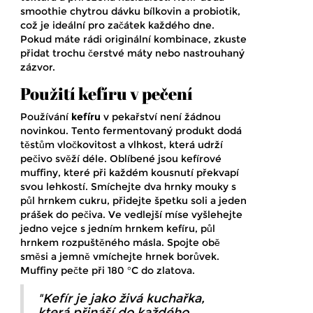
smoothie chytrou dávku bílkovin a probiotik,
což je ideální pro začátek každého dne.
Pokud máte rádi originální kombinace, zkuste
přidat trochu čerstvé máty nebo nastrouhaný
zázvor.
Použití kefíru v pečení
Používání
kefíru
v pekařství není žádnou
novinkou. Tento fermentovaný produkt dodá
těstům vločkovitost a vlhkost, která udrží
pečivo svěží déle. Oblíbené jsou kefírové
muffiny, které při každém kousnutí překvapí
svou lehkostí. Smíchejte dva hrnky mouky s
půl hrnkem cukru, přidejte špetku soli a jeden
prášek do pečiva. Ve vedlejší míse vyšlehejte
jedno vejce s jedním hrnkem kefíru, půl
hrnkem rozpuštěného másla. Spojte obě
směsi a jemně vmíchejte hrnek borůvek.
Muffiny pečte při 180 °C do zlatova.
"Kefír je jako živá kuchařka,
která přináší do každého