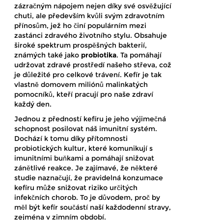
zázračným nápojem nejen díky své osvěžující
chuti, ale především kvůli svým zdravotním
přínosům, jež ho činí populárním mezi
zastánci zdravého životního stylu. Obsahuje
široké spektrum prospěšných bakterií,
známých také jako
probiotika
. Ta pomáhají
udržovat zdravé prostředí našeho střeva, což
je důležité pro celkové trávení. Kefír je tak
vlastně domovem miliónů malinkatých
pomocníků, kteří pracují pro naše zdraví
každý den.
Jednou z předností kefíru je jeho výjimečná
schopnost posilovat náš imunitní systém.
Dochází k tomu díky přítomnosti
probiotických kultur, které komunikují s
imunitními buňkami a pomáhají snižovat
zánětlivé reakce. Je zajímavé, že některé
studie naznačují, že pravidelná konzumace
kefíru může snižovat riziko určitých
infekčních chorob. To je důvodem, proč by
měl být kefír součástí naší každodenní stravy,
zejména v zimním období.