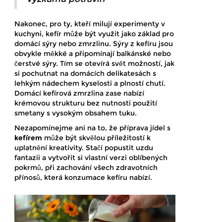
Nakonec, pro ty, kteří milují experimenty v
kuchyni, kefír může být využit jako základ pro
domácí sýry nebo zmrzlinu. Sýry z kefíru jsou
obvykle měkké a připomínají balkánské nebo
čerstvé sýry. Tím se otevírá svět možností, jak
si pochutnat na domácích delikatesách s
lehkým nádechem kyselosti a plností chutí.
Domácí kefírová zmrzlina zase nabízí
krémovou strukturu bez nutnosti použití
smetany s vysokým obsahem tuku.
Nezapomínejme ani na to, že příprava jídel s
kefírem
může být skvělou příležitostí k
uplatnění kreativity. Stačí popustit uzdu
fantazii a vytvořit si vlastní verzi oblíbených
pokrmů, při zachování všech zdravotních
přínosů, která konzumace kefíru nabízí.