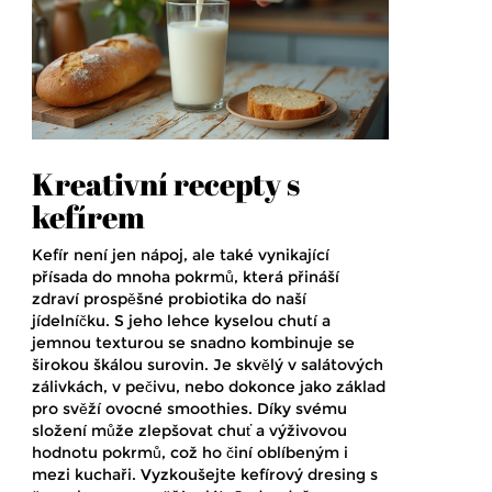
Kreativní recepty s
kefírem
Kefír není jen nápoj, ale také vynikající
přísada do mnoha pokrmů, která přináší
zdraví prospěšné probiotika do naší
jídelníčku. S jeho lehce kyselou chutí a
jemnou texturou se snadno kombinuje se
širokou škálou surovin. Je skvělý v salátových
zálivkách, v pečivu, nebo dokonce jako základ
pro svěží ovocné smoothies. Díky svému
složení může zlepšovat chuť a výživovou
hodnotu pokrmů, což ho činí oblíbeným i
mezi kuchaři. Vyzkoušejte kefírový dresing s