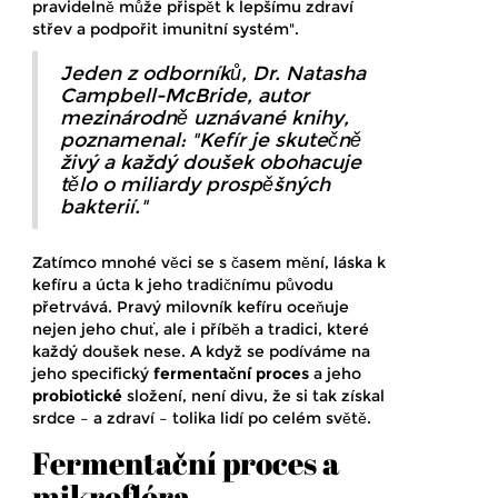
pravidelně může přispět k lepšímu zdraví
střev a podpořit imunitní systém".
Jeden z odborníků, Dr. Natasha
Campbell-McBride, autor
mezinárodně uznávané knihy,
poznamenal: "Kefír je skutečně
živý a každý doušek obohacuje
tělo o miliardy prospěšných
bakterií."
Zatímco mnohé věci se s časem mění, láska k
kefíru a úcta k jeho tradičnímu původu
přetrvává. Pravý milovník kefíru oceňuje
nejen jeho chuť, ale i příběh a tradici, které
každý doušek nese. A když se podíváme na
jeho specifický
fermentační proces
a jeho
probiotické
složení, není divu, že si tak získal
srdce – a zdraví – tolika lidí po celém světě.
Fermentační proces a
mikroflóra