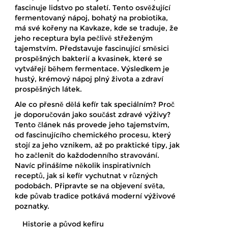
fascinuje lidstvo po staletí. Tento osvěžující
fermentovaný nápoj, bohatý na probiotika,
má své kořeny na Kavkaze, kde se traduje, že
jeho receptura byla pečlivě střeženým
tajemstvím. Představuje fascinující směsici
prospěšných bakterií a kvasinek, které se
vytvářejí během fermentace. Výsledkem je
hustý, krémový nápoj plný života a zdraví
prospěšných látek.
Ale co přesně dělá kefír tak speciálním? Proč
je doporučován jako součást zdravé výživy?
Tento článek nás provede jeho tajemstvím,
od fascinujícího chemického procesu, který
stojí za jeho vznikem, až po praktické tipy, jak
ho začlenit do každodenního stravování.
Navíc přinášíme několik inspirativních
receptů, jak si kefír vychutnat v různých
podobách. Připravte se na objevení světa,
kde půvab tradice potkává moderní výživové
poznatky.
Historie a původ kefíru