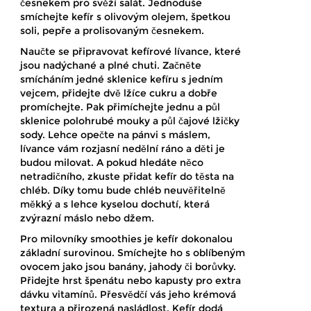
česnekem pro svěží salát. Jednoduše
smíchejte kefír s olivovým olejem, špetkou
soli, pepře a prolisovaným česnekem.
Naučte se připravovat kefírové lívance, které
jsou nadýchané a plné chuti. Začněte
smícháním jedné sklenice kefíru s jedním
vejcem, přidejte dvě lžíce cukru a dobře
promíchejte. Pak přimíchejte jednu a půl
sklenice polohrubé mouky a půl čajové lžičky
sody. Lehce opečte na pánvi s máslem,
lívance vám rozjasní nedělní ráno a děti je
budou milovat. A pokud hledáte něco
netradičního, zkuste přidat kefír do těsta na
chléb. Díky tomu bude chléb neuvěřitelně
měkký a s lehce kyselou dochutí, která
zvýrazní máslo nebo džem.
Pro milovníky smoothies je kefír dokonalou
základní surovinou. Smíchejte ho s oblíbeným
ovocem jako jsou banány, jahody či borůvky.
Přidejte hrst špenátu nebo kapusty pro extra
dávku vitamínů. Přesvědčí vás jeho krémová
textura a přirozená nasládlost. Kefír dodá