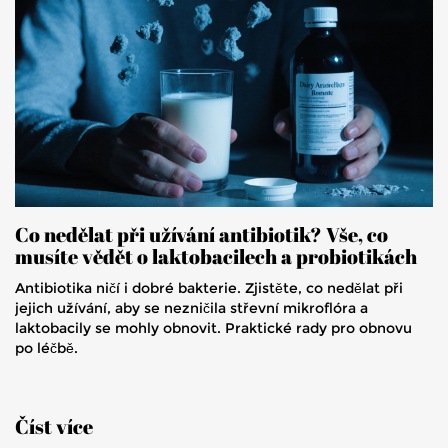
Co nedělat při užívání antibiotik? Vše, co
musíte vědět o laktobacilech a probiotikách
Antibiotika ničí i dobré bakterie. Zjistěte, co nedělat při
jejich užívání, aby se nezničila střevní mikroflóra a
laktobacily se mohly obnovit. Praktické rady pro obnovu
po léčbě.
Číst více