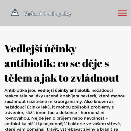
Vedlejší účinky
antibiotik: co se děje s
tělem a jak to zvládnout
Antibiotika jsou
vedlejší účinky antibiotik
,
nežádoucí
reakce těla na léky určené k zabíjení bakterií, které mohou
zasáhnout i užitečné mikroorganismy
. Also known as
nežádoucí účinky léků
, it
mohou způsobit problémy s
trávením, kůží, imunitou a dokonce i hormonální
rovnováhou
.
Nejde jen o průjem nebo nevolnost –
antibiotika ničí i ty nejcennější bakterie ve vašem střevě,
které vám pomáhají trávit, vstřebávat živiny a bránit se