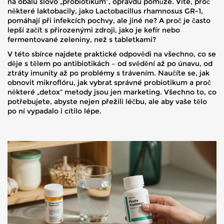
na obalu slovo „probiotikum“, opravdu pomůže. Víte, proč
některé laktobacily, jako Lactobacillus rhamnosus GR-1,
pomáhají při infekcích pochvy, ale jiné ne? A proč je často
lepší začít s přirozenými zdroji, jako je kefír nebo
fermentované zeleniny, než s tabletkami?
V této sbírce najdete praktické odpovědi na všechno, co se
děje s tělem po antibiotikách – od svědění až po únavu, od
ztráty imunity až po problémy s trávením. Naučíte se, jak
obnovit mikroflóru, jak vybrat správné probiotikum a proč
některé „detox“ metody jsou jen marketing. Všechno to, co
potřebujete, abyste nejen přežili léčbu, ale aby vaše tělo
po ní vypadalo i cítilo lépe.