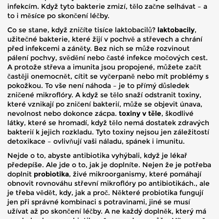
infekcím. Když tyto bakterie zmizí, tělo začne selhávat – a
to i měsíce po skončení léčby.
Co se stane, když zničíte tisíce laktobacilů?
laktobacily
,
užitečné bakterie, které žijí v pochvě a střevech a chrání
před infekcemi a záněty
.
Bez nich se může rozvinout
pálení pochvy, svědění nebo časté infekce močových cest.
A protože střeva a imunita jsou propojené, můžete začít
častěji onemocnět, cítit se vyčerpaně nebo mít problémy s
pokožkou. To vše není náhoda – je to přímý důsledek
zničené mikroflóry. A když se tělo snaží odstranit toxiny,
které vznikají po zničení bakterií, může se objevit únava,
nevolnost nebo dokonce zácpa.
toxiny v těle
,
škodlivé
látky, které se hromadí, když tělo nemá dostatek zdravých
bakterií k jejich rozkladu
.
Tyto toxiny nejsou jen záležitostí
detoxikace – ovlivňují vaši náladu, spánek i imunitu.
Nejde o to, abyste antibiotika vyhýbali, když je lékař
předepíše. Ale jde o to, jak je doplníte. Nejen že je potřeba
doplnit
probiotika
,
živé mikroorganismy, které pomáhají
obnovit rovnováhu střevní mikroflóry po antibiotikách
.
, ale
je třeba vědět, kdy, jak a proč. Některé probiotika fungují
jen při správné kombinaci s potravinami, jiné se musí
užívat až po skončení léčby. A ne každý doplněk, který má