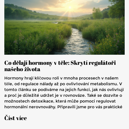
Co dělají hormony v těle: Skrytí regulátoři
našeho života
Hormony hrají klíčovou roli v mnoha procesech v našem
těle, od regulace nálady až po ovlivňování metabolismu. V
tomto článku se podíváme na jejich funkci, jak nás ovlivňují
a proč je důležité udržet je v rovnováze. Také se dozvíte o
možnostech detoxikace, která může pomoci regulovat
hormonální nerovnováhy. Připravili jsme pro vás praktické
tipy, jak udržet vaše hormony pod kontrolou přirozenou
Číst více
cestou.