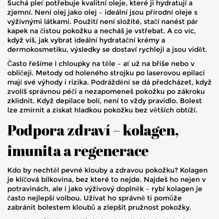
Suchá pleť potřebuje kvalitní oleje, které ji hydratují a
zjemní. Není olej jako olej – ideální jsou přírodní oleje s
výživnými látkami. Použití není složité, stačí nanést pár
kapek na čistou pokožku a necháš je vstřebat. A co víc,
když víš, jak vybrat ideální hydratační krémy a
dermokosmetiku, výsledky se dostaví rychleji a jsou vidět.
Často řešíme i chloupky na těle – ať už na břiše nebo v
obličeji. Metody od holeného strojku po laserovou epilaci
mají své výhody i rizika. Podráždění se dá předcházet, když
zvolíš správnou péči a nezapomeneš pokožku po zákroku
zklidnit. Když depilace bolí, není to vždy pravidlo. Bolest
lze zmírnit a získat hladkou pokožku bez větších obtíží.
Podpora zdraví – kolagen,
imunita a regenerace
Kdo by nechtěl pevné klouby a zdravou pokožku? Kolagen
je klíčová bílkovina, bez které to nejde. Najdeš ho nejen v
potravinách, ale i jako výživový doplněk – rybí kolagen je
často nejlepší volbou. Užívat ho správně ti pomůže
zabránit bolestem kloubů a zlepšit pružnost pokožky.