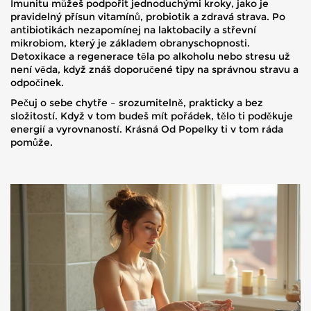
Imunitu můžeš podpořit jednoduchými kroky, jako je
pravidelný přísun vitamínů, probiotik a zdravá strava. Po
antibiotikách nezapomínej na laktobacily a střevní
mikrobiom, který je základem obranyschopnosti.
Detoxikace a regenerace těla po alkoholu nebo stresu už
není věda, když znáš doporučené tipy na správnou stravu a
odpočinek.
Pečuj o sebe chytře – srozumitelně, prakticky a bez
složitostí. Když v tom budeš mít pořádek, tělo ti poděkuje
energií a vyrovnaností. Krásná Od Popelky ti v tom ráda
pomůže.