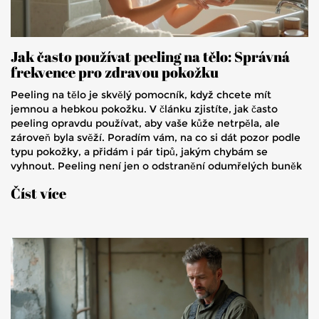
Jak často používat peeling na tělo: Správná
frekvence pro zdravou pokožku
Peeling na tělo je skvělý pomocník, když chcete mít
jemnou a hebkou pokožku. V článku zjistíte, jak často
peeling opravdu používat, aby vaše kůže netrpěla, ale
zároveň byla svěží. Poradím vám, na co si dát pozor podle
typu pokožky, a přidám i pár tipů, jakým chybám se
vyhnout. Peeling není jen o odstranění odumřelých buněk
– správné načasování a technika dávají pokožce ten
Číst více
správný restart. V článku najdete konkrétní příklady i
praktické rady z běžného života.