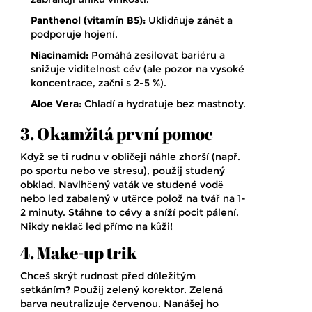
Panthenol (vitamín B5):
Uklidňuje zánět a
podporuje hojení.
Niacinamid:
Pomáhá zesilovat bariéru a
snižuje viditelnost cév (ale pozor na vysoké
koncentrace, začni s 2-5 %).
Aloe Vera:
Chladí a hydratuje bez mastnoty.
3. Okamžitá první pomoc
Když se ti rudnu v obličeji náhle zhorší (např.
po sportu nebo ve stresu), použij studený
obklad. Navlhčený vaták ve studené vodě
nebo led zabalený v utěrce polož na tvář na 1-
2 minuty. Stáhne to cévy a sníží pocit pálení.
Nikdy neklač led přímo na kůži!
4. Make-up trik
Chceš skrýt rudnost před důležitým
setkáním? Použij zelený korektor. Zelená
barva neutralizuje červenou. Nanášej ho