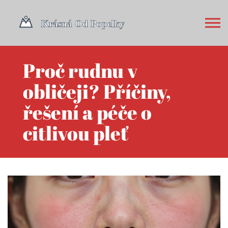
Proč rudnu v
obličeji? Příčiny,
řešení a péče o
citlivou pleť