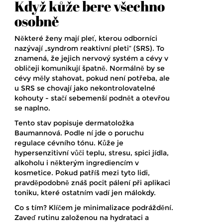
Když kůže bere všechno
osobně
Některé ženy mají pleť, kterou odborníci
nazývají „syndrom reaktivní pleti“ (SRS). To
znamená, že jejich nervový systém a cévy v
obličeji komunikují špatně. Normálně by se
cévy měly stahovat, pokud není potřeba, ale
u SRS se chovají jako nekontrolovatelné
kohouty - stačí sebemenší podnět a otevřou
se naplno.
Tento stav popisuje dermatoložka
Baumannová. Podle ní jde o poruchu
regulace cévního tónu. Kůže je
hypersenzitivní vůči teplu, stresu, spici jídla,
alkoholu i některým ingrediencím v
kosmetice. Pokud patříš mezi tyto lidi,
pravděpodobně znáš pocit pálení při aplikaci
toniku, které ostatním vadí jen málokdy.
Co s tím? Klíčem je minimalizace podráždění.
Zaveď rutinu založenou na hydrataci a