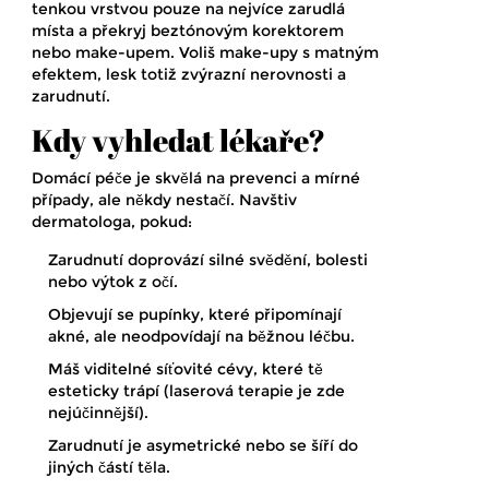
tenkou vrstvou pouze na nejvíce zarudlá
místa a překryj beztónovým korektorem
nebo make-upem. Voliš make-upy s matným
efektem, lesk totiž zvýrazní nerovnosti a
zarudnutí.
Kdy vyhledat lékaře?
Domácí péče je skvělá na prevenci a mírné
případy, ale někdy nestačí. Navštiv
dermatologa, pokud:
Zarudnutí doprovází silné svědění, bolesti
nebo výtok z očí.
Objevují se pupínky, které připomínají
akné, ale neodpovídají na běžnou léčbu.
Máš viditelné síťovité cévy, které tě
esteticky trápí (laserová terapie je zde
nejúčinnější).
Zarudnutí je asymetrické nebo se šíří do
jiných částí těla.