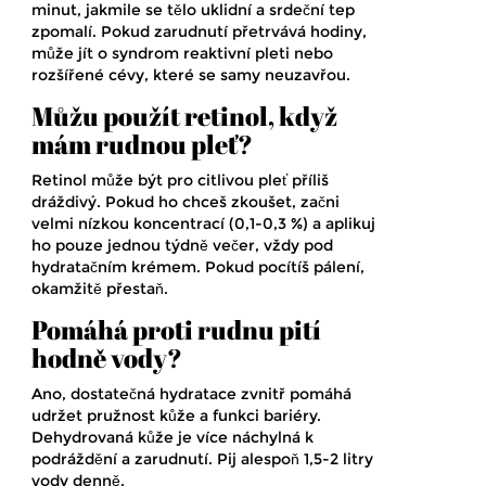
minut, jakmile se tělo uklidní a srdeční tep
zpomalí. Pokud zarudnutí přetrvává hodiny,
může jít o syndrom reaktivní pleti nebo
rozšířené cévy, které se samy neuzavřou.
Můžu použít retinol, když
mám rudnou pleť?
Retinol může být pro citlivou pleť příliš
dráždivý. Pokud ho chceš zkoušet, začni
velmi nízkou koncentrací (0,1-0,3 %) a aplikuj
ho pouze jednou týdně večer, vždy pod
hydratačním krémem. Pokud pocítíš pálení,
okamžitě přestaň.
Pomáhá proti rudnu pití
hodně vody?
Ano, dostatečná hydratace zvnitř pomáhá
udržet pružnost kůže a funkci bariéry.
Dehydrovaná kůže je více náchylná k
podráždění a zarudnutí. Pij alespoň 1,5-2 litry
vody denně.