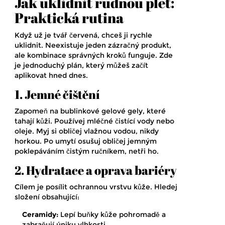
Jak uklidnit rudnou pleť:
Praktická rutina
Když už je tvář červená, chceš ji rychle
uklidnit. Neexistuje jeden zázračný produkt,
ale kombinace správných kroků funguje. Zde
je jednoduchý plán, který můžeš začít
aplikovat hned dnes.
1. Jemné čištění
Zapomeň na bublinkové gelové gely, které
tahají kůži. Používej mléčné čistící vody nebo
oleje. Myj si obličej vlažnou vodou, nikdy
horkou. Po umytí osušuj obličej jemným
poklepáváním čistým ručníkem, netři ho.
2. Hydratace a oprava bariéry
Cílem je posílit ochrannou vrstvu kůže. Hledej
složení obsahující:
Ceramidy:
Lepí buňky kůže pohromadě a
zabraňují úniku vlhkosti.