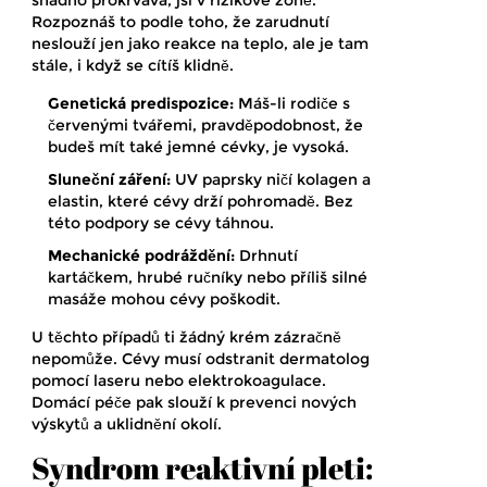
snadno prokrvává, jsi v rizikové zóně.
Rozpoznáš to podle toho, že zarudnutí
neslouží jen jako reakce na teplo, ale je tam
stále, i když se cítíš klidně.
Genetická predispozice:
Máš-li rodiče s
červenými tvářemi, pravděpodobnost, že
budeš mít také jemné cévky, je vysoká.
Sluneční záření:
UV paprsky ničí kolagen a
elastin, které cévy drží pohromadě. Bez
této podpory se cévy táhnou.
Mechanické podráždění:
Drhnutí
kartáčkem, hrubé ručníky nebo příliš silné
masáže mohou cévy poškodit.
U těchto případů ti žádný krém zázračně
nepomůže. Cévy musí odstranit dermatolog
pomocí laseru nebo elektrokoagulace.
Domácí péče pak slouží k prevenci nových
výskytů a uklidnění okolí.
Syndrom reaktivní pleti: