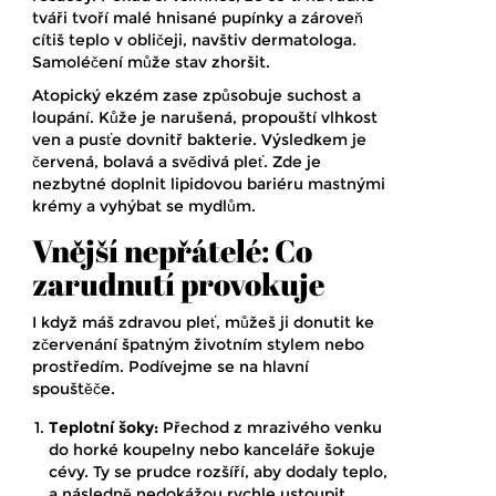
tváři tvoří malé hnisané pupínky a zároveň
cítiš teplo v obličeji, navštiv dermatologa.
Samoléčení může stav zhoršit.
Atopický ekzém zase způsobuje suchost a
loupání. Kůže je narušená, propouští vlhkost
ven a pusťe dovnitř bakterie. Výsledkem je
červená, bolavá a svědivá pleť. Zde je
nezbytné doplnit lipidovou bariéru mastnými
krémy a vyhýbat se mydlům.
Vnější nepřátelé: Co
zarudnutí provokuje
I když máš zdravou pleť, můžeš ji donutit ke
zčervenání špatným životním stylem nebo
prostředím. Podívejme se na hlavní
spouštěče.
Teplotní šoky:
Přechod z mrazivého venku
do horké koupelny nebo kanceláře šokuje
cévy. Ty se prudce rozšíří, aby dodaly teplo,
a následně nedokážou rychle ustoupit.