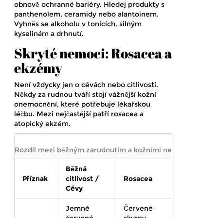
obnově ochranné bariéry. Hledej produkty s
panthenolem, ceramidy nebo alantoinem.
Vyhněs se alkoholu v tonících, silným
kyselinám a drhnutí.
Skryté nemoci: Rosacea a
ekzémy
Není vždycky jen o cévách nebo citlivosti.
Někdy za rudnou tváří stojí vážnější kožní
onemocnění, které potřebuje lékařskou
léčbu. Mezi nejčastější patří rosacea a
atopický ekzém.
Rozdíl mezi běžným zarudnutím a kožními nemocemi
Běžná
Příznak
citlivost /
Rosacea
Ekzém
Cévy
Jemné
Červené
Sušina,