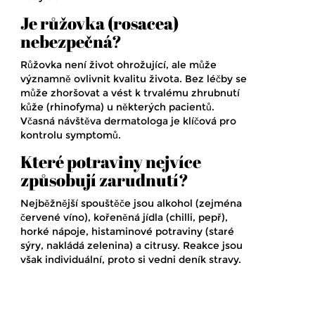
Je růžovka (rosacea)
nebezpečná?
Růžovka není život ohrožující, ale může
významně ovlivnit kvalitu života. Bez léčby se
může zhoršovat a vést k trvalému zhrubnutí
kůže (rhinofyma) u některých pacientů.
Včasná návštěva dermatologa je klíčová pro
kontrolu symptomů.
Které potraviny nejvíce
způsobují zarudnutí?
Nejběžnější spouštěče jsou alkohol (zejména
červené víno), kořeněná jídla (chilli, pepř),
horké nápoje, histaminové potraviny (staré
sýry, nakládá zelenina) a citrusy. Reakce jsou
však individuální, proto si vedni deník stravy.