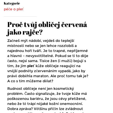
Kategorie
péče o pleť
Proč tvůj obličej červená
jako rajče?
Začneš mýt nádobí, vejdeš do teplejší
místnosti nebo se jen lehce rozzlobíš a
najednou hoří tváři. Je to trapné, nepříjemné
a hlavně - nevysvětlitelné. Pokud se ti to děje
často, nejsi sama. Tisíce žen (i mužů) bojují s
tím, že jim
pleť
kůže obličeje reagující na
vnější podněty zčervenáním
vypadá, jako by
právě doběhla maraton. Ale proč tomu tak je?
A co s tím můžeme dělat?
Rudnost obličeje není jen kosmetický
problém. Často signalizuje, že tvoje kůže má
poškozenou bariéru, že jsou cévy přetížené,
nebo že tě trápí nějaké kožní onemocnění.
Dobra zpráva? Většinu příčin lze zvládnout