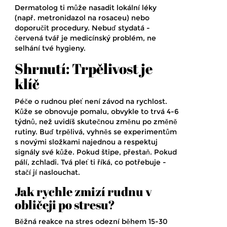
Dermatolog ti může nasadit lokální léky
(např. metronidazol na rosaceu) nebo
doporučit procedury. Nebuď stydatá -
červená tvář je medicínský problém, ne
selhání tvé hygieny.
Shrnutí: Trpělivost je
klíč
Péče o rudnou pleť není závod na rychlost.
Kůže se obnovuje pomalu, obvykle to trvá 4-6
týdnů, než uvidíš skutečnou změnu po změně
rutiny. Buď trpělivá, vyhněs se experimentům
s novými složkami najednou a respektuj
signály své kůže. Pokud štipe, přestaň. Pokud
pálí, zchladi. Tvá pleť ti říká, co potřebuje -
stačí jí naslouchat.
Jak rychle zmizí rudnu v
obličeji po stresu?
Běžná reakce na stres odezní během 15-30