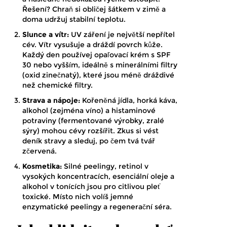
Řešení? Chraň si obličej šátkem v zimě a
doma udržuj stabilní teplotu.
Slunce a vítr:
UV záření je největší nepřítel
cév. Vítr vysušuje a dráždí povrch kůže.
Každý den používej opaľovací krém s SPF
30 nebo vyšším, ideálně s minerálními filtry
(oxid zinečnatý), které jsou méně dráždivé
než chemické filtry.
Strava a nápoje:
Kořeněná jídla, horká káva,
alkohol (zejména víno) a histaminové
potraviny (fermentované výrobky, zralé
sýry) mohou cévy rozšířit. Zkus si vést
deník stravy a sleduj, po čem tvá tvář
zčervená.
Kosmetika:
Silné peelingy, retinol v
vysokých koncentracích, esenciální oleje a
alkohol v tonících jsou pro citlivou pleť
toxické. Místo nich volíš jemné
enzymatické peelingy a regenerační séra.