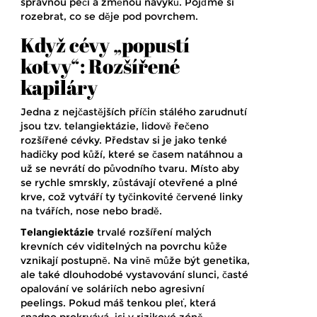
správnou péčí a změnou návyků. Pojďme si
rozebrat, co se děje pod povrchem.
Když cévy „popustí
kotvy“: Rozšířené
kapiláry
Jedna z nejčastějších příčin stálého zarudnutí
jsou tzv. telangiektázie, lidově řečeno
rozšířené cévky. Představ si je jako tenké
hadičky pod kůží, které se časem natáhnou a
už se nevrátí do původního tvaru. Místo aby
se rychle smrskly, zůstávají otevřené a plné
krve, což vytváří ty tyčinkovité červené linky
na tvářích, nose nebo bradě.
Telangiektázie
trvalé rozšíření malých
krevních cév viditelných na povrchu kůže
vznikají postupně. Na vině může být genetika,
ale také dlouhodobé vystavování slunci, časté
opalování ve soláriích nebo agresivní
peelings. Pokud máš tenkou pleť, která