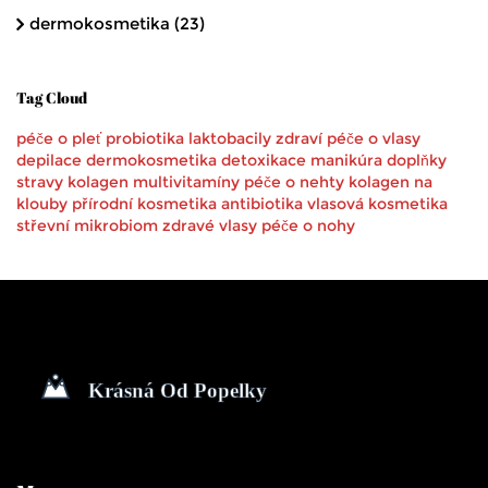
dermokosmetika
(23)
Tag Cloud
péče o pleť
probiotika
laktobacily
zdraví
péče o vlasy
depilace
dermokosmetika
detoxikace
manikúra
doplňky
stravy
kolagen
multivitamíny
péče o nehty
kolagen na
klouby
přírodní kosmetika
antibiotika
vlasová kosmetika
střevní mikrobiom
zdravé vlasy
péče o nohy