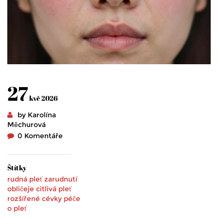
27
kvě 2026
by Karolína
Měchurová
0 Komentáře
Štítky
rudná pleť
zarudnutí
obličeje
citlivá pleť
rozšířené cévky
péče
o pleť