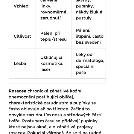
červené
skvrny,
šupinky,
Vzhled
linky,
pupínky,
praskliny,
rovnoměrné
někdy žluklé
svědění
zarudnutí
pustuly
Pálení,
Intenzivn
Pálení při
Citlivost
štípání, často
svědění,
teplu/stresu
bez svědění
bolest
Léky od
Kortikoid
Uklidňující
dermatologa,
emolient
Léčba
kosmetika,
speciální
vyhledání
laser
péče
alergenu
Rosacea
chronické zánětlivé kožní
onemocnění postihující obličej,
charakteristické zarudnutím a pupínky
se
často objevuje až po třicítce. Začíná to
obvykle zarudnutím nosu a středových částí
tváře. Postupem času se přidávají pupínky,
které nejsou akné, ale zánětlivé projevy
rosacey. Pokud si všimneš, že se ti na rudné