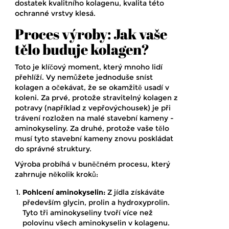
dostatek kvalitního kolagenu, kvalita této
ochranné vrstvy klesá.
Proces výroby: Jak vaše
tělo buduje kolagen?
Toto je klíčový moment, který mnoho lidí
přehlíží. Vy nemůžete jednoduše sníst
kolagen a očekávat, že se okamžitě usadí v
koleni. Za prvé, protože stravitelný kolagen z
potravy (například z vepřovýchousek) je při
trávení rozložen na malé stavební kameny -
aminokyseliny. Za druhé, protože vaše tělo
musí tyto stavební kameny znovu poskládat
do správné struktury.
Výroba probíhá v buněčném procesu, který
zahrnuje několik kroků:
Pohlcení aminokyselin:
Z jídla získáváte
především glycin, prolin a hydroxyprolin.
Tyto tři aminokyseliny tvoří více než
polovinu všech aminokyselin v kolagenu.