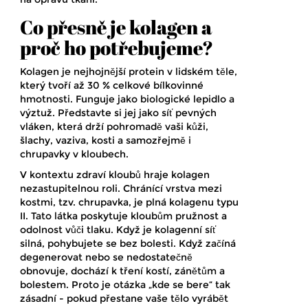
Co přesně je kolagen a
proč ho potřebujeme?
Kolagen
je
nejhojnější protein v lidském těle,
který tvoří až 30 % celkové bílkovinné
hmotnosti
. Funguje jako biologické lepidlo a
výztuž. Představte si jej jako síť pevných
vláken, která drží pohromadě vaši kůži,
šlachy, vaziva, kosti a samozřejmě i
chrupavky v kloubech.
V kontextu zdraví kloubů hraje kolagen
nezastupitelnou roli. Chránící vrstva mezi
kostmi, tzv. chrupavka, je plná kolagenu typu
II. Tato látka poskytuje kloubům pružnost a
odolnost vůči tlaku. Když je kolagenní síť
silná, pohybujete se bez bolesti. Když začíná
degenerovat nebo se nedostatečně
obnovuje, dochází k tření kostí, zánětům a
bolestem. Proto je otázka „kde se bere“ tak
zásadní - pokud přestane vaše tělo vyrábět