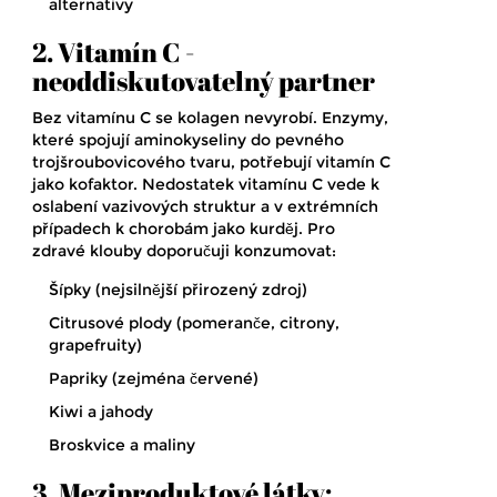
alternativy
2. Vitamín C -
neoddiskutovatelný partner
Bez vitamínu C se kolagen nevyrobí. Enzymy,
které spojují aminokyseliny do pevného
trojšroubovicového tvaru, potřebují vitamín C
jako kofaktor. Nedostatek vitamínu C vede k
oslabení vazivových struktur a v extrémních
případech k chorobám jako kurděj. Pro
zdravé klouby doporučuji konzumovat:
Šípky (nejsilnější přirozený zdroj)
Citrusové plody (pomeranče, citrony,
grapefruity)
Papriky (zejména červené)
Kiwi a jahody
Broskvice a maliny
3. Meziproduktové látky: