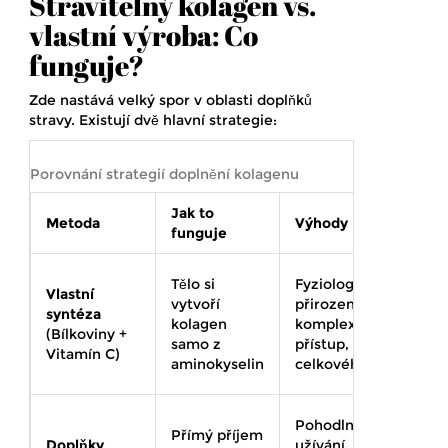
Stravitelný kolagen vs.
vlastní výroba: Co
funguje?
Zde nastává velký spor v oblasti doplňků
stravy. Existují dvě hlavní strategie:
Porovnání strategií doplnění kolagenu
Jak to
Metoda
Výhody
funguje
Tělo si
Fyziologicky
Vlastní
vytvoří
přirozené,
syntéza
kolagen
komplexní
(Bílkoviny +
samo z
přístup, podpora
Vitamín C)
aminokyselin
celkového zdraví
Pohodlné
Přímý příjem
Doplňky
užívání, rychlé