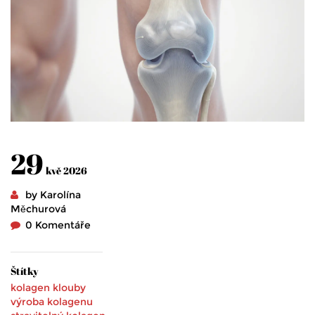
29
kvě 2026
by Karolína
Měchurová
0 Komentáře
Štítky
kolagen
klouby
výroba kolagenu