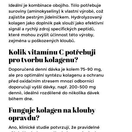
Ideální je kombinace obojího. Tělo potřebuje
suroviny (aminokyseliny) k vlastní výrobě, což
zajistíte pestrým jídelníčkem. Hydrolyzovaný
kolagen jako doplněk pak slouží jako efektivní
signál a rychlý zdroj specifických peptidů,
které mohou zvýšit účinnost této výroby,
zejména u poškozených kloubů.
Kolik vitamínu C potřebuji
pro tvorbu kolagenu?
Doporučená denní dávka je kolem 75-90 mg,
ale pro optimální syntézu kolagenu a ochranu
před oxidačním stresem mnozí odborníci
doporučují vyšší dávky, např. 200-500 mg
denně, ideálně rozdělené do několika dávek
během dne.
Funguje kolagen na klouby
opravdu?
Ano, klinické studie potvrzují, že pravidelné