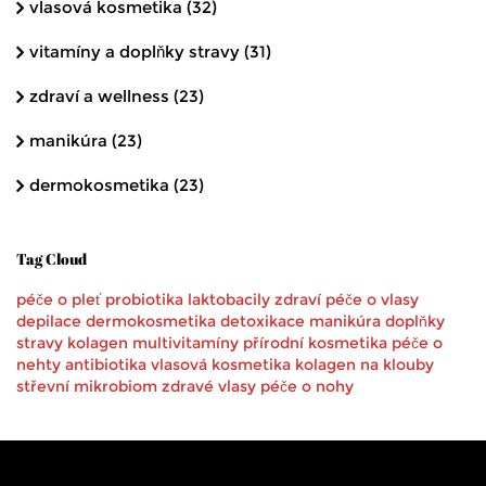
vlasová kosmetika
(32)
vitamíny a doplňky stravy
(31)
zdraví a wellness
(23)
manikúra
(23)
dermokosmetika
(23)
Tag Cloud
péče o pleť
probiotika
laktobacily
zdraví
péče o vlasy
depilace
dermokosmetika
detoxikace
manikúra
doplňky
stravy
kolagen
multivitamíny
přírodní kosmetika
péče o
nehty
antibiotika
vlasová kosmetika
kolagen na klouby
střevní mikrobiom
zdravé vlasy
péče o nohy