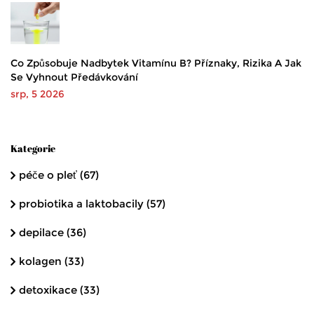
Co Způsobuje Nadbytek Vitamínu B? Příznaky, Rizika A Jak
Se Vyhnout Předávkování
srp, 5 2026
Kategorie
péče o pleť
(67)
probiotika a laktobacily
(57)
depilace
(36)
kolagen
(33)
detoxikace
(33)