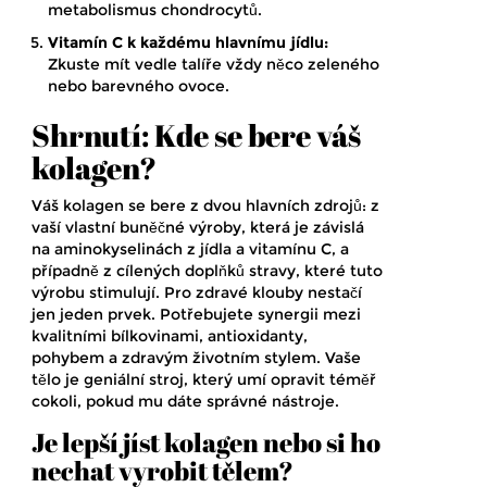
metabolismus chondrocytů.
Vitamín C k každému hlavnímu jídlu:
Zkuste mít vedle talíře vždy něco zeleného
nebo barevného ovoce.
Shrnutí: Kde se bere váš
kolagen?
Váš kolagen se bere z dvou hlavních zdrojů: z
vaší vlastní buněčné výroby, která je závislá
na aminokyselinách z jídla a vitamínu C, a
případně z cílených doplňků stravy, které tuto
výrobu stimulují. Pro zdravé klouby nestačí
jen jeden prvek. Potřebujete synergii mezi
kvalitními bílkovinami, antioxidanty,
pohybem a zdravým životním stylem. Vaše
tělo je geniální stroj, který umí opravit téměř
cokoli, pokud mu dáte správné nástroje.
Je lepší jíst kolagen nebo si ho
nechat vyrobit tělem?