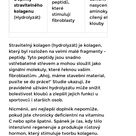
peptidů,
stravitelného
nasycení
které
kolagenu
aminokyselinami,
stimulují
(Hydrolyzát)
cílený efekt na
fibroblasty
klouby
Stravitelný kolagen (hydrolyzát) je kolagen,
který byl rozložen na velmi malé fragmenty -
peptidy. Tyto peptidy jsou snadno
vstřebatelné střevem a mohou sloužit jako
signální molekuly, které řeknou vašim
fibroblastům: „Ahoj, máme stavební material,
pusťte se do práce!“ Studie ukazují, že
pravidelné užívání hydrolyzátu může snížit
bolestivost kloubů a zlepšit jejich funkci u
sportovců i starších osob.
Nicméně, ani nejlepší doplněk nepomůže,
pokud jste chronicky deficientní na vitamínu
C nebo spíte špatně. Spánek je čas, kdy tělo
intenzivně regeneruje a produkuje růstový
hormon, který stimuluje tvorbu kolagenu.