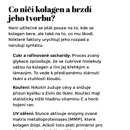
Co ničí kolagen a brzdí
jeho tvorbu?
Není užitečné se ptát pouze na to, kde se
kolagen bere, ale také na to, co mu škodí.
Některé faktory urychlují jeho rozpad a
narušují syntézu:
Cukr a rafinované sacharidy:
Proces zvaný
glykace způsobuje, že se cukrové molekuly
vážou na kolagen a činí jej křehkým a
lámavým. To vede k předčasnému stárnutí
tkání a ztuhlosti kloubů.
Kouření:
Nikotin zužuje cévy a snižuje
přísun kyslíku a živin do tkání. Kouřáci mají
statisticky nižší hladinu vitamínu C a horší
hojení ran.
UV záření:
Slunce aktivuje enzymy zvané
matrix metalloproteinases (MMP), které
kolagen štěpí. Ačkoli toto platí primárně pro