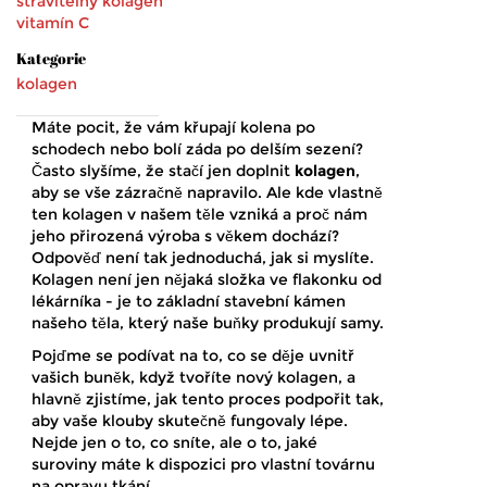
stravitelný kolagen
vitamín C
Kategorie
kolagen
Máte pocit, že vám křupají kolena po
schodech nebo bolí záda po delším sezení?
Často slyšíme, že stačí jen doplnit
kolagen
,
aby se vše zázračně napravilo. Ale kde vlastně
ten kolagen v našem těle vzniká a proč nám
jeho přirozená výroba s věkem dochází?
Odpověď není tak jednoduchá, jak si myslíte.
Kolagen není jen nějaká složka ve flakonku od
lékárníka - je to základní stavební kámen
našeho těla, který naše buňky produkují samy.
Pojďme se podívat na to, co se děje uvnitř
vašich buněk, když tvoříte nový kolagen, a
hlavně zjistíme, jak tento proces podpořit tak,
aby vaše klouby skutečně fungovaly lépe.
Nejde jen o to, co sníte, ale o to, jaké
suroviny máte k dispozici pro vlastní továrnu
na opravu tkání.