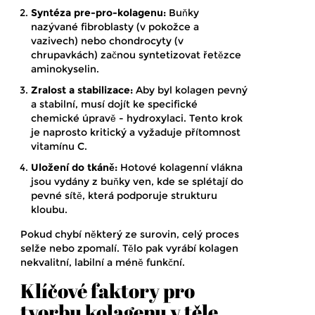
Syntéza pre-pro-kolagenu:
Buňky
nazývané fibroblasty (v pokožce a
vazivech) nebo chondrocyty (v
chrupavkách) začnou syntetizovat řetězce
aminokyselin.
Zralost a stabilizace:
Aby byl kolagen pevný
a stabilní, musí dojít ke specifické
chemické úpravě - hydroxylaci. Tento krok
je naprosto kritický a vyžaduje přítomnost
vitamínu C.
Uložení do tkáně:
Hotové kolagenní vlákna
jsou vydány z buňky ven, kde se splétají do
pevné sítě, která podporuje strukturu
kloubu.
Pokud chybí některý ze surovin, celý proces
selže nebo zpomalí. Tělo pak vyrábí kolagen
nekvalitní, labilní a méně funkční.
Klíčové faktory pro
tvorbu kolagenu v těle