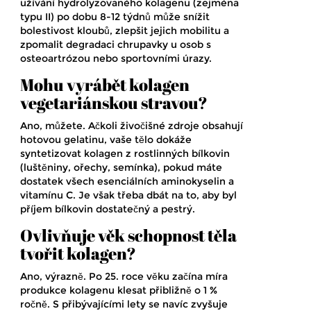
užívání hydrolyzovaného kolagenu (zejména
typu II) po dobu 8-12 týdnů může snížit
bolestivost kloubů, zlepšit jejich mobilitu a
zpomalit degradaci chrupavky u osob s
osteoartrózou nebo sportovními úrazy.
Mohu vyrábět kolagen
vegetariánskou stravou?
Ano, můžete. Ačkoli živočišné zdroje obsahují
hotovou gelatinu, vaše tělo dokáže
syntetizovat kolagen z rostlinných bílkovin
(luštěniny, ořechy, semínka), pokud máte
dostatek všech esenciálních aminokyselin a
vitamínu C. Je však třeba dbát na to, aby byl
příjem bílkovin dostatečný a pestrý.
Ovlivňuje věk schopnost těla
tvořit kolagen?
Ano, výrazně. Po 25. roce věku začína míra
produkce kolagenu klesat přibližně o 1 %
ročně. S přibývajícími lety se navíc zvyšuje