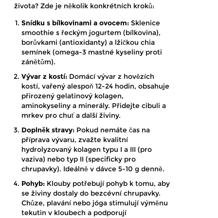
života? Zde je několik konkrétních kroků:
Snídku s bílkovinami a ovocem:
Sklenice
smoothie s řeckým jogurtem (bílkovina),
borůvkami (antioxidanty) a lžičkou chia
semínek (omega-3 mastné kyseliny proti
zánětům).
Vývar z kostí:
Domácí vývar z hovězích
kostí, vařený alespoň 12-24 hodin, obsahuje
přirozený gelatinový kolagen,
aminokyseliny a minerály. Přidejte cibuli a
mrkev pro chuť a další živiny.
Doplněk stravy:
Pokud nemáte čas na
příprava vývaru, zvažte kvalitní
hydrolyzovaný kolagen typu I a III (pro
vaziva) nebo typ II (specificky pro
chrupavky). Ideálně v dávce 5-10 g denně.
Pohyb:
Klouby potřebují pohyb k tomu, aby
se živiny dostaly do bezcévní chrupavky.
Chůze, plavání nebo jóga stimulují výměnu
tekutin v kloubech a podporují