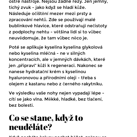
ostré nástroje. Nejsou žádné řezy. Jen jemný,
tichý zvuk - jako když se hladí kůže.
Následuje očištění mezer mezi prsty a
zpracování nehtů. Zde se používají malé
bublinkové hlavice, které odstraňují nečistoty
z podplochy nehtu - většina lidí si to vůbec
neuvědomuje, že tam vůbec něco je.
Poté se aplikuje kyselina kyselina glykolová
nebo kyselina mléčná - ne v silných
koncentracích, ale v jemných dávkách, které
jen „připraví“ kůži k regeneraci. Nakonec se
nanese hydratační krém s kyselinou
hyaluronovou a přírodními oleji - třeba s
olejem z kastanu nebo z černého rakytníku.
Ve výsledku vaše nohy nejen vypadají lépe -
cítí se jako vlna. Měkké, hladké, bez tlačení,
bez bolesti.
Co se stane, když to
neuděláte?