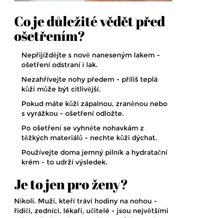
Co je důležité vědět před
ošetřením?
Nepřijíždějte s nově naneseným lakem -
ošetření odstraní i lak.
Nezahřívejte nohy předem - příliš teplá
kůži může být citlivější.
Pokud máte kůži zápalnou, zraněnou nebo
s vyrážkou - ošetření odložte.
Po ošetření se vyhněte nohavkám z
těžkých materiálů - nechte kůži dýchat.
Používejte doma jemný pilník a hydratační
krém - to udrží výsledek.
Je to jen pro ženy?
Nikoli. Muži, kteří tráví hodiny na nohou -
řidiči, zedníci, lékaři, učitelé - jsou největšími