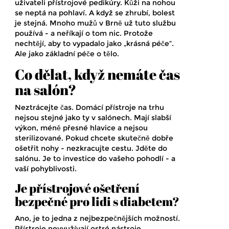
uživateli přístrojové pedikúry. Kůži na nohou
se neptá na pohlaví. A když se zhrubí, bolest
je stejná. Mnoho mužů v Brně už tuto službu
používá - a neříkají o tom nic. Protože
nechtějí, aby to vypadalo jako „krásná péče“.
Ale jako základní péče o tělo.
Co dělat, když nemáte čas
na salón?
Neztrácejte čas. Domácí přístroje na trhu
nejsou stejné jako ty v salónech. Mají slabší
výkon, méně přesné hlavice a nejsou
sterilizované. Pokud chcete skutečně dobře
ošetřit nohy - nezkracujte cestu. Jděte do
salónu. Je to investice do vašeho pohodlí - a
vaší pohyblivosti.
Je přístrojové ošetření
bezpečné pro lidi s diabetem?
Ano, je to jedna z nejbezpečnějších možností.
Přístroje nevyužívají ostré nástroje,