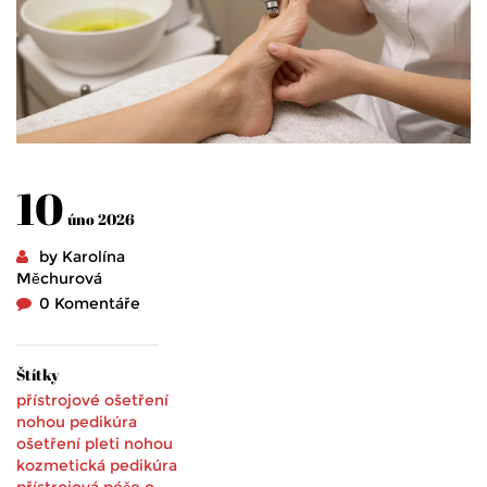
10
úno 2026
by Karolína
Měchurová
0 Komentáře
Štítky
přístrojové ošetření
nohou
pedikúra
ošetření pleti nohou
kozmetická pedikúra