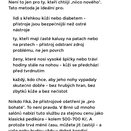
Není to jen pro ty, kteří chtějí „něco nového“.
Tato metoda je ideální pro:
lidi s křehkou kůží nebo diabetem -
přístroje jsou bezpečnější než ostré
nástroje
ty, kteří mají časté kalusy na patach nebo
na prstech - přístroj odstraní zdroj
problému, ne jen povrch
ženy, které nosí vysoké špičky nebo tráví
hodiny stále na nohou - kůži se předchází
před tvrdnutím
každý, kdo chce, aby jeho nohy vypadaly
skutečně dobře - bez hrubých hran, bez
zbytků kůže a bez nečistot
Někdo říká, že přístrojové ošetření je „pro
bohaté“. To není pravda. V Brně už mnoho
salónů nabízí tuto službu za stejnou cenu jako
klasická pedikúra - kolem 500-700 Kč. A
protože trvá méně času, můžete jít častěji - a
vaše nohy budou vždy v dobré kondici.