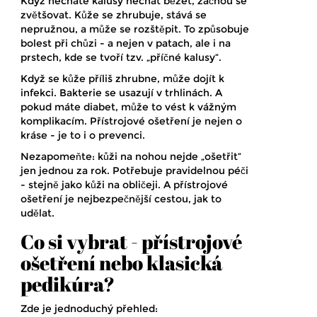
Když necháte kalusy nechat běžet, začnou se
zvětšovat. Kůže se zhrubuje, stává se
nepružnou, a může se rozštěpit. To způsobuje
bolest při chůzi - a nejen v patach, ale i na
prstech, kde se tvoří tzv. „příčné kalusy“.
Když se kůže příliš zhrubne, může dojít k
infekci. Bakterie se usazují v trhlinách. A
pokud máte diabet, může to vést k vážným
komplikacím. Přístrojové ošetření je nejen o
kráse - je to i o prevenci.
Nezapomeňte: kůži na nohou nejde „ošetřit“
jen jednou za rok. Potřebuje pravidelnou péči
- stejně jako kůži na obličeji. A přístrojové
ošetření je nejbezpečnější cestou, jak to
udělat.
Co si vybrat - přístrojové
ošetření nebo klasická
pedikúra?
Zde je jednoduchý přehled: