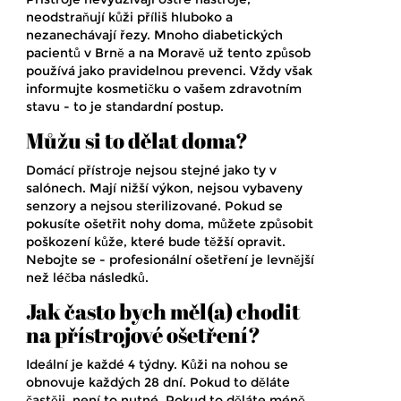
neodstraňují kůži příliš hluboko a
nezanechávají řezy. Mnoho diabetických
pacientů v Brně a na Moravě už tento způsob
používá jako pravidelnou prevenci. Vždy však
informujte kosmetičku o vašem zdravotním
stavu - to je standardní postup.
Můžu si to dělat doma?
Domácí přístroje nejsou stejné jako ty v
salónech. Mají nižší výkon, nejsou vybaveny
senzory a nejsou sterilizované. Pokud se
pokusíte ošetřit nohy doma, můžete způsobit
poškození kůže, které bude těžší opravit.
Nebojte se - profesionální ošetření je levnější
než léčba následků.
Jak často bych měl(a) chodit
na přístrojové ošetření?
Ideální je každé 4 týdny. Kůži na nohou se
obnovuje každých 28 dní. Pokud to děláte
častěji, není to nutné. Pokud to děláte méně