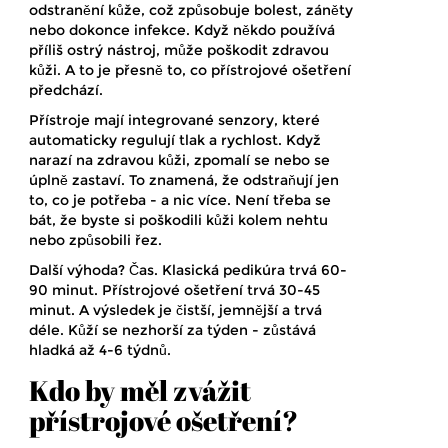
odstranění kůže, což způsobuje bolest, záněty
nebo dokonce infekce. Když někdo používá
příliš ostrý nástroj, může poškodit zdravou
kůži. A to je přesně to, co přístrojové ošetření
předchází.
Přístroje mají integrované senzory, které
automaticky regulují tlak a rychlost. Když
narazí na zdravou kůži, zpomalí se nebo se
úplně zastaví. To znamená, že odstraňují jen
to, co je potřeba - a nic více. Není třeba se
bát, že byste si poškodili kůži kolem nehtu
nebo způsobili řez.
Další výhoda? Čas. Klasická pedikúra trvá 60-
90 minut. Přístrojové ošetření trvá 30-45
minut. A výsledek je čistší, jemnější a trvá
déle. Kůží se nezhorší za týden - zůstává
hladká až 4-6 týdnů.
Kdo by měl zvážit
přístrojové ošetření?