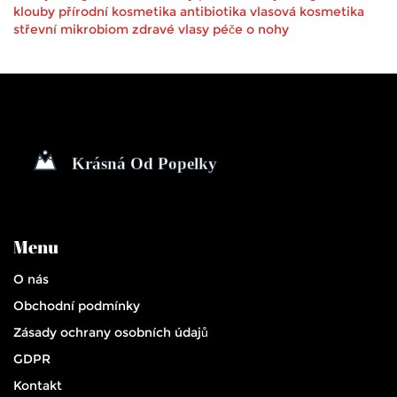
klouby
přírodní kosmetika
antibiotika
vlasová kosmetika
střevní mikrobiom
zdravé vlasy
péče o nohy
Menu
O nás
Obchodní podmínky
Zásady ochrany osobních údajů
GDPR
Kontakt