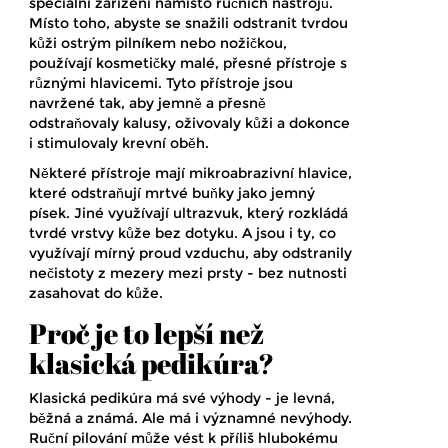
speciální zařízení namísto ručních nástrojů.
Místo toho, abyste se snažili odstranit tvrdou
kůži ostrým pilníkem nebo nožičkou,
používají kosmetičky malé, přesné přístroje s
různými hlavicemi. Tyto přístroje jsou
navržené tak, aby jemně a přesně
odstraňovaly kalusy, oživovaly kůži a dokonce
i stimulovaly krevní oběh.
Některé přístroje mají mikroabrazivní hlavice,
které odstraňují mrtvé buňky jako jemný
písek. Jiné využívají ultrazvuk, který rozkládá
tvrdé vrstvy kůže bez dotyku. A jsou i ty, co
využívají mírný proud vzduchu, aby odstranily
nečistoty z mezery mezi prsty - bez nutnosti
zasahovat do kůže.
Proč je to lepší než
klasická pedikúra?
Klasická pedikúra má své výhody - je levná,
běžná a známá. Ale má i významné nevýhody.
Ruční pilování může vést k příliš hlubokému