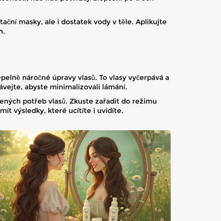
ční masky, ale i dostatek vody v těle. Aplikujte
m.
epelně náročné úpravy vlasů. To vlasy vyčerpává a
vejte, abyste minimalizovali lámání.
zených potřeb vlasů. Zkuste zařadit do režimu
ít výsledky, které ucítíte i uvidíte.