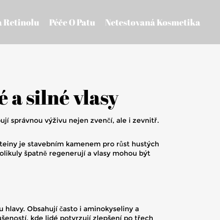
a Retinolu
Péče O Patu
Netestovaná Kosmetika
 a silné vlasy
í správnou výživu nejen zvenčí, ale i zevnitř.
proteiny je stavebním kamenem pro růst hustých
folikuly špatně regenerují a vlasy mohou být
 hlavy. Obsahují často i aminokyseliny a
šeností, kde lidé potvrzují zlepšení po třech