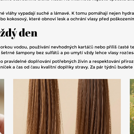
é vláhy vypadají suché a lámavé. K tomu pomáhají nejen hydrata
nebo kokosový, které obnoví lesk a ochrání vlasy před poškození
aždý den
 horkou vodou, používání nevhodných kartáčů nebo příliš časté t
šetrné šampony bez sulfátů a po umytí vždy lehce vlasy rozčesá
 i o pravidelné doplňování potřebných živin a respektování přiro
níček a čas od času kvalitní doplňky stravy. Za pár týdnů budete m