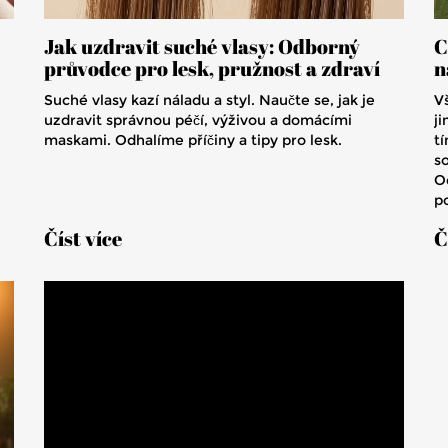
Jak uzdravit suché vlasy: Odborný
C
průvodce pro lesk, pružnost a zdraví
n
Suché vlasy kazí náladu a styl. Naučte se, jak je
V
uzdravit správnou péčí, výživou a domácími
j
maskami. Odhalíme příčiny a tipy pro lesk.
tí
so
Od
p
Číst více
Č