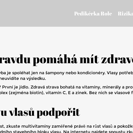
Pedikérka Role
Rizik
pravdu pomáhá mít zdravé
yba je spoléhat jen na šampony nebo kondicionéry. Vlasy potřebuj
neuvidíte na výsledku.
? První je jídlo. Zdravá strava bohatá na vitamíny, minerály a 
lex (zejména biotin), vitamín C, E a zinek. Bez nich se vlasové 
u vlasů podpořit
t, zkuste multivitamíny zaměřené právě na růst vlasů a pokožku
adního stavebního bloku vlasu. Na internetu najdete spoustu zku