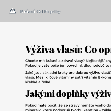
Výživa vlasů: Co o
Chcete mít krásné a zdravé vlasy? Nejčastější ch
Pokud je vaše péče jen povrchní, dlouhodobě to 
Jaké jsou základní kroky pro dobrou výživu vlasů
vlasů. Mezi klíčové vitamíny patří vitamín B-komp
křehké a řídké.
Jakými doplňky výživ
Pokud máte pocit, že ze stravy nemáte všeho dos
minerály, které podporují tvorbu keratinu – zákl