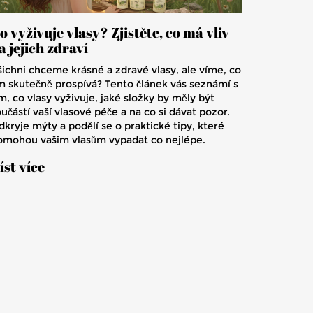
o vyživuje vlasy? Zjistěte, co má vliv
a jejich zdraví
šichni chceme krásné a zdravé vlasy, ale víme, co
im skutečně prospívá? Tento článek vás seznámí s
m, co vlasy vyživuje, jaké složky by měly být
učástí vaší vlasové péče a na co si dávat pozor.
kryje mýty a podělí se o praktické tipy, které
omohou vašim vlasům vypadat co nejlépe.
íst více