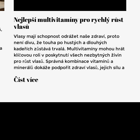
Nejlepší multivitamíny pro rychlý růst
vlasů
,
Vlasy mají schopnost odrážet naše zdraví, proto
není divu, že touha po hustých a dlouhých
 a
kadeřích zůstává trvalá. Multivitamíny mohou hrát
klíčovou roli v poskytnutí všech nezbytných živin
pro růst vlasů. Správná kombinace vitamínů a
minerálů dokáže podpořit zdraví vlasů, jejich sílu a
it
lesk. Zjistěte, které vitamíny jsou pro vaše vlasy
Číst více
nezbytné a jaké potraviny jim mohou pomoci růst
rychleji.