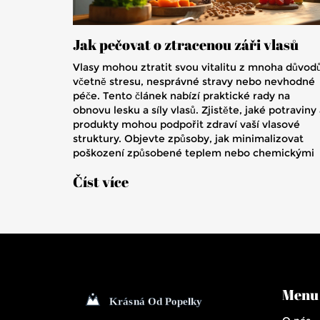
Jak pečovat o ztracenou záři vlasů
Vlasy mohou ztratit svou vitalitu z mnoha důvodů
včetně stresu, nesprávné stravy nebo nevhodné
péče. Tento článek nabízí praktické rady na
obnovu lesku a síly vlasů. Zjistěte, jaké potraviny
produkty mohou podpořit zdraví vaší vlasové
struktury. Objevte způsoby, jak minimalizovat
poškození způsobené teplem nebo chemickými
látkami. Naučte se, jak pravidelná péče může vrát
Číst více
vlasům ztracenou energii.
Menu