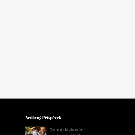
Nedávný Příspěvek
Denní dávkování