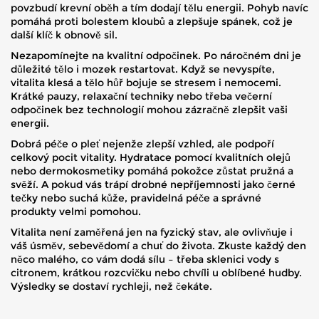
povzbudí krevní oběh a tím dodají tělu energii. Pohyb navíc
pomáhá proti bolestem kloubů a zlepšuje spánek, což je
další klíč k obnově sil.
Nezapomínejte na kvalitní odpočinek. Po náročném dni je
důležité tělo i mozek restartovat. Když se nevyspíte,
vitalita klesá a tělo hůř bojuje se stresem i nemocemi.
Krátké pauzy, relaxační techniky nebo třeba večerní
odpočinek bez technologií mohou zázračně zlepšit vaši
energii.
Dobrá péče o pleť nejenže zlepší vzhled, ale podpoří
celkový pocit vitality. Hydratace pomocí kvalitních olejů
nebo dermokosmetiky pomáhá pokožce zůstat pružná a
svěží. A pokud vás trápí drobné nepříjemnosti jako černé
tečky nebo suchá kůže, pravidelná péče a správné
produkty velmi pomohou.
Vitalita není zaměřená jen na fyzický stav, ale ovlivňuje i
váš úsměv, sebevědomí a chuť do života. Zkuste každý den
něco malého, co vám dodá sílu – třeba sklenici vody s
citronem, krátkou rozcvičku nebo chvíli u oblíbené hudby.
Výsledky se dostaví rychleji, než čekáte.