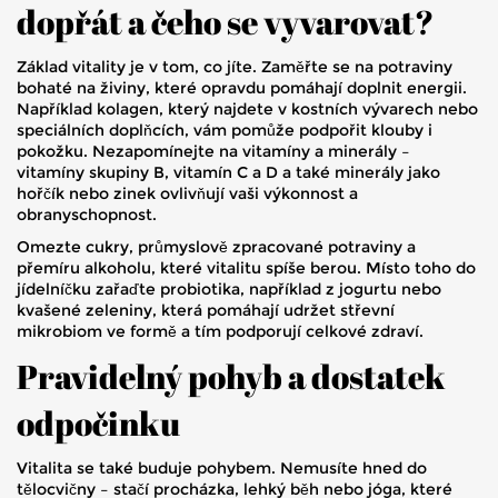
dopřát a čeho se vyvarovat?
Základ vitality je v tom, co jíte. Zaměřte se na potraviny
bohaté na živiny, které opravdu pomáhají doplnit energii.
Například kolagen, který najdete v kostních vývarech nebo
speciálních doplňcích, vám pomůže podpořit klouby i
pokožku. Nezapomínejte na vitamíny a minerály –
vitamíny skupiny B, vitamín C a D a také minerály jako
hořčík nebo zinek ovlivňují vaši výkonnost a
obranyschopnost.
Omezte cukry, průmyslově zpracované potraviny a
přemíru alkoholu, které vitalitu spíše berou. Místo toho do
jídelníčku zařaďte probiotika, například z jogurtu nebo
kvašené zeleniny, která pomáhají udržet střevní
mikrobiom ve formě a tím podporují celkové zdraví.
Pravidelný pohyb a dostatek
odpočinku
Vitalita se také buduje pohybem. Nemusíte hned do
tělocvičny – stačí procházka, lehký běh nebo jóga, které