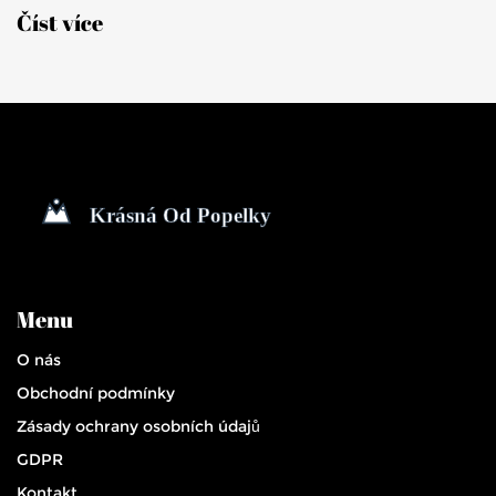
výhody. Na závěr se zabývá tím, jak životní styl a strava
Číst více
ovlivňují naši celkovou energii.
Menu
O nás
Obchodní podmínky
Zásady ochrany osobních údajů
GDPR
Kontakt