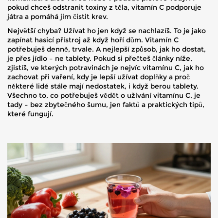
pokud chceš odstranit toxiny z těla, vitamín C podporuje
játra a pomáhá jim čistit krev.
Největší chyba? Užívat ho jen když se nachlazíš. To je jako
zapínat hasicí přístroj až když hoří dům. Vitamín C
potřebuješ denně, trvale. A nejlepší způsob, jak ho dostat,
je přes jídlo – ne tablety. Pokud si přečteš články níže,
zjistíš, ve kterých potravinách je nejvíc vitamínu C, jak ho
zachovat při vaření, kdy je lepší užívat doplňky a proč
některé lidé stále mají nedostatek, i když berou tablety.
Všechno to, co potřebuješ vědět o užívání vitamínu C, je
tady – bez zbytečného šumu, jen faktů a praktických tipů,
které fungují.