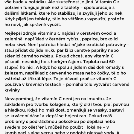
vše bude v pořádku. Ale skutečnost je jiná. Vitamín C z
potravin funguje jinak než z tablety – spolupracuje s
dalšími látkami, které ho stabilizují a zvyšují jeho účinek.
Když piješ jen tablety, tělo ho většinou vypouští, protože
ho neví, jak správně využít.
Nejlepší zdroje vitamínu C najdeš v
čerstvém ovoci a
zelenině
,
například v černém rybízu, paprice, brokolici
nebo kiwi
.
Není potřeba hledat nějaké exotické potraviny –
stačí přidat do jídelníčku pár lžící čerstvé papriky nebo
sklenici černého rybízu. Pokud chceš, aby vitamín C
působil, nesnídej ho s horkým čajem. Teplota nad 60
stupňů ho ničí. A když ho spolu s jídlem dáš dohromady s
železem
,
například z červeného masa nebo čočky
,
tělo ho
vstřebá až třikrát lépe. To je důvod, proč se vitamín C
používá v krevních testech – pomáhá tělu vytvářet červené
krvinky.
Nezapomínej, že vitamín C není jen na imunitu. Je
základem pro tvorbu kolagenu, který drží tvou pleť pevnou
a hladkou. Když ho máš dost, zmenšují se vrásky, zastaví
se krvácení dásní a zlepší se hojení ran. Pokud máš
problémy s podrážděnou pokožkou po depilaci nebo
svědění po ošetření, můžeš ho použít i lokálně – v
kombinaci s aloe verou nebo v podobě pleťové vody. A