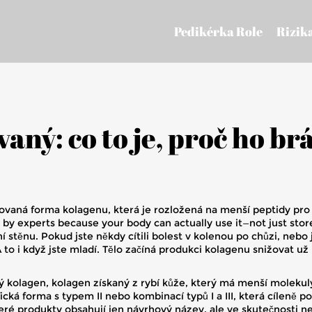
Pedikérka Role
Rizik
ný: co to je, proč ho brá
ovaná forma kolagenu, která je rozložená na menší peptidy pro 
by experts because your body can actually use it—not just store
 stěnu. Pokud jste někdy cítili bolest v kolenou po chůzi, nebo j
to i když jste mladí. Tělo začíná produkci kolagenu snižovat už 
ý kolagen
,
kolagen získaný z rybí kůže, který má menší molekuly
ická forma s typem II nebo kombinací typů I a III, která cíleně 
eré produkty obsahují jen návrhový název, ale ve skutečnosti ne