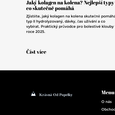
Jaký kolagen na kolena? Nejlepší typy
co skutečně pomáhá
Zjistěte, jaký kolagen na kolena skutečně pomáhá
typ II hydrolyzovaný, dávky, čas užívání a co
vybírat. Praktický průvodce pro bolestivé klouby 
roce 2025.
Číst více
Menu
O nás
Obchod