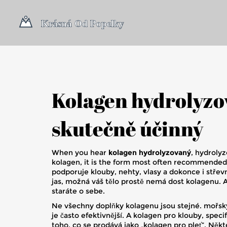
Kolagen hydrolyzova
skutečně účinný
When you hear
kolagen hydrolyzovaný
,
hydrolyz
kolagen
, it is the form most often recommended 
podporuje klouby, nehty, vlasy a dokonce i střevní
jas, možná váš tělo prostě nemá dost kolagenu. A 
staráte o sebe.
Ne všechny doplňky kolagenu jsou stejné.
mořsk
je často efektivnější. A
kolagen pro klouby
,
specif
toho, co se prodává jako „kolagen pro pleť“. Někt