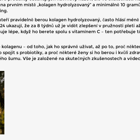
á na prvním místě „kolagen hydrolyzovaný“ a minimálně 10 gramů 
ing.
 kteří pravidelně berou kolagen hydrolyzovaný, často hlásí méně b
 ukazují, že za 8 týdnů už je vidět zlepšení v pružnosti pleti až
je lépe, když ho berete spolu s vitamínem C – ten potřebuje těl
 kolagenu – od toho, jak ho správně užívat, až po to, proč někte
ho spojit s probiotiky, a proč některé ženy si ho berou i kvůli zd
ého šumu. Vše je založené na skutečných zkušenostech a vědec