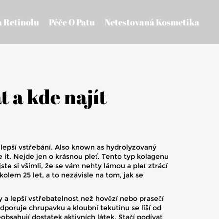
a Retinolu
Péče O Patu
Netestovaná Kosmetika
t a kde najít
lepší vstřebání
. Also known as
hydrolyzovaný
 it.
Nejde jen o krásnou pleť. Tento typ kolagenu
ste si všimli, že se vám nehty lámou a pleť ztrácí
kolem 25 let, a to nezávisle na tom, jak se
 a lepší vstřebatelnost než hovězí nebo prasečí
podporuje chrupavku a kloubní tekutinu
se liší od
obsahují dostatek aktivních látek. Stačí podívat