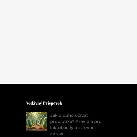
Nedávný Příspěvek
Jak dlouho užívat
probiotika? Pravidla pro
laktobacily a střevní
zdraví