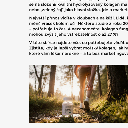
se na složení: kvalitní hydrolyzovaný kolagen m
nebo „zelený čaj“ jako hlavní složka, jde o market
Největší přínos vidíte v kloubech a na kůži. Lidé,
méně vrásek kolem očí. Některé studie z roku 2024
– potřebuje to čas. A nezapomeňte: kolagen fungu
mohou zvýšit jeho vstřebatelnost o až 27 %?
V této sbírce najdete vše, co potřebujete vědět o
Zjistíte, kdy je lepší vybrat mořský kolagen, jak 
které vám lékař neřekne – a to bez marketingov