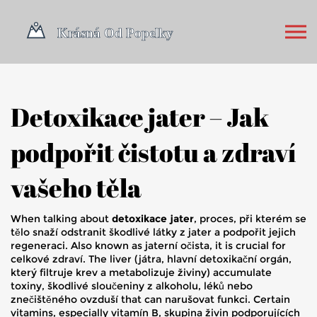
Detoxikace jater – Jak
podpořit čistotu a zdraví
vašeho těla
When talking about
detoxikace jater
,
proces, při kterém se
tělo snaží odstranit škodlivé látky z jater a podpořit jejich
regeneraci
. Also known as
jaterní očista
, it is crucial for
celkové zdraví. The liver (
játra
,
hlavní detoxikační orgán,
který filtruje krev a metabolizuje živiny
) accumulate
toxiny
,
škodlivé sloučeniny z alkoholu, léků nebo
znečištěného ovzduší
that can narušovat funkci. Certain
vitamins, especially
vitamín B
,
skupina živin podporujících