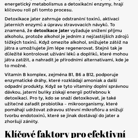
energetický metabolismus a detoxikační enzymy
, hrají
klíčovou roli při tomto procesu.
Detoxikace jater zahrnuje odstranění toxinů, aktivaci
jaterních enzymů a úpravu stravovacích návyků. To
znamená, že
detoxikace jater
vyžaduje snížení příjmu
alkoholu, protože alkohol je jedním z nejčastějších zdrojů
těžkých toxinů. Když omezíte alkohol, snižujete zátěž na
játra a umožňujete jim lépe regenerovat. Stejně tak je
důležité kontrolovat užívání léků a doplňků, které mohou
játra zatížit, a nahradit je přírodními alternativami, kde je
to možné.
Vitamín B komplex, zejména B1, B6 a B12, podporuje
enzymatické dráhy, které rozkládají amoniak a další
odpadní produkty. Když se tyto vitamíny doplní správnou
dávkou, jaterní buňky získají energii potřebnou k
detoxikaci. Pro ty, kdo se snaží detoxikovat, je také
užitečné zařadit probiotika – mikroorganismy, které
pomáhají udržovat zdravou střevní mikroflóru a snižují
tvorbu endotoxinů, které se jinak dostávají do jater a
zhoršují záněty.
Klíčové faktory pro efektivní