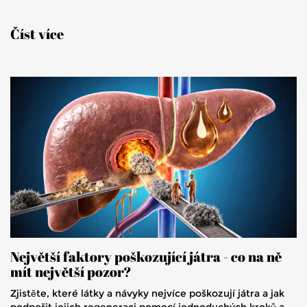
Číst více
Největší faktory poškozující játra - co na ně
mít největší pozor?
Zjistěte, které látky a návyky nejvíce poškozují játra a jak
podpořit jejich regeneraci pomocí jednoduchých kroků a