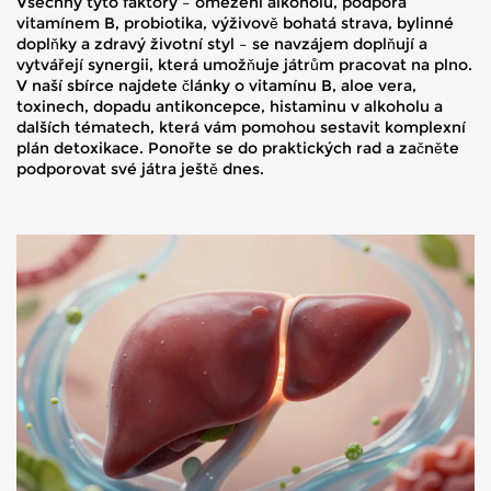
Všechny tyto faktory – omezení alkoholu, podpora
vitamínem B, probiotika, výživově bohatá strava, bylinné
doplňky a zdravý životní styl – se navzájem doplňují a
vytvářejí synergii, která umožňuje játrům pracovat na plno.
V naší sbírce najdete články o vitamínu B, aloe vera,
toxinech, dopadu antikoncepce, histaminu v alkoholu a
dalších tématech, která vám pomohou sestavit komplexní
plán detoxikace. Ponořte se do praktických rad a začněte
podporovat své játra ještě dnes.