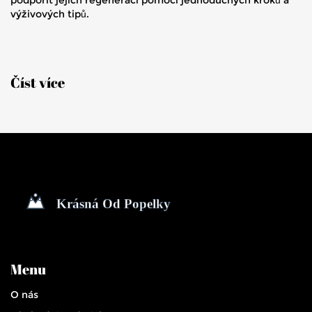
výživových tipů.
Číst více
Menu
O nás