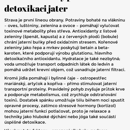
detoxikaci jater
Strava je první lineou obrany. Potraviny bohaté na vlákninu
– oves, luštěniny, zelenina a ovoce – pomáhají vylučovat
toxinové metabolity přes střeva. Antioxidanty z listové
zeleniny (špenát, kapusta) a z červených plodů (bobule)
chrání jaterní buňky před oxidačním stresem. Kořenové
zeleniny jako řepa a mrkev poskytují betain a beta-
karoten, které podporují výrobu glutationu, hlavního
detoxikačního antioxidantu. Hydratace je také nezbytná;
voda umožňuje transport odpadních látek do ledvin a
pomáhá udržet krevní objem, což usnadňuje jaterní filtraci.
Kromě jídla pomáhají i bylinné čaje – ostropestřec
mariánský, artyčok a kopřiva – přímo stimulovat jaterní
transportní proteiny. Pravidelný pohyb zvyšuje průtok krve
a podporuje metabolismus, což zrychluje odstraňování
toxinů. Dostatek spánku umožňuje tělu během noci spustit
opravné procesy, zatímco stresové hormony (kortizol)
mohou jaterní funkci potlačovat, proto je relaxace a
techniky jako hluboké dýchání nebo jóga také součástí
úspěšné detoxikace.