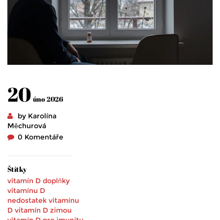
20
úno 2026
by Karolína
Měchurová
0 Komentáře
Štítky
vitamín D
doplňky
vitamínu D
nedostatek vitamínu
D
vitamín D zimou