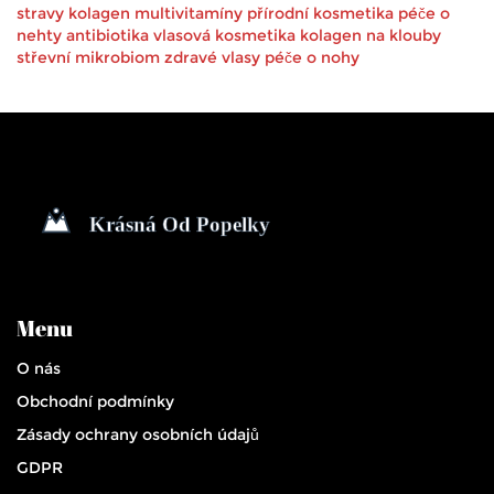
stravy
kolagen
multivitamíny
přírodní kosmetika
péče o
nehty
antibiotika
vlasová kosmetika
kolagen na klouby
střevní mikrobiom
zdravé vlasy
péče o nohy
Menu
O nás
Obchodní podmínky
Zásady ochrany osobních údajů
GDPR