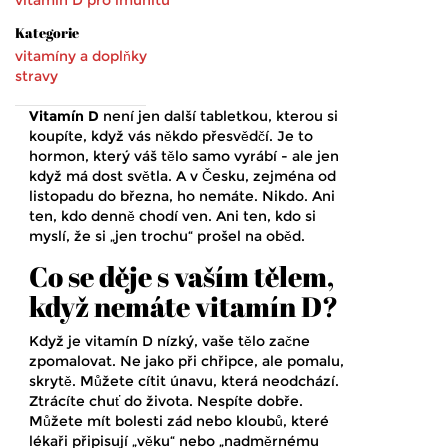
vitamín D pro imunitu
Kategorie
vitamíny a doplňky
stravy
Vitamín D
není jen další tabletkou, kterou si
koupíte, když vás někdo přesvědčí. Je to
hormon, který váš tělo samo vyrábí - ale jen
když má dost světla. A v Česku, zejména od
listopadu do března, ho nemáte. Nikdo. Ani
ten, kdo denně chodí ven. Ani ten, kdo si
myslí, že si „jen trochu“ prošel na oběd.
Co se děje s vaším tělem,
když nemáte vitamín D?
Když je vitamín D nízký, vaše tělo začne
zpomalovat. Ne jako při chřipce, ale pomalu,
skrytě. Můžete cítit únavu, která neodchází.
Ztrácíte chuť do života. Nespíte dobře.
Můžete mít bolesti zád nebo kloubů, které
lékaři připisují „věku“ nebo „nadměrnému