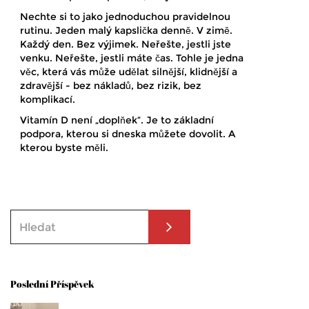
Nechte si to jako jednoduchou pravidelnou
rutinu. Jeden malý kapslička denně. V zimě.
Každý den. Bez výjimek. Neřešte, jestli jste
venku. Neřešte, jestli máte čas. Tohle je jedna
věc, která vás může udělat silnější, klidnější a
zdravější - bez nákladů, bez rizik, bez
komplikací.
Vitamín D není „doplňek“. Je to základní
podpora, kterou si dneska můžete dovolit. A
kterou byste měli.
Poslední Příspěvek