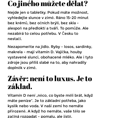
Co jiného můžete dělat?
Nejde jen o tabletky. Pokud máte možnost,
vyhledejte slunce v zimě. Ráno 15-20 minut
bez krémů, bez očních brýlí, bez skla -
alespoň na předloktí a tváři. To pomůže. Ale
nezabírá to celou potřebu. V Česku to
nestačí.
Nezapomeňte na jídlo. Ryby - losos, sardinky,
makrela - mají vitamín D. Vajíčka, houby
vystavené slunci, obohacené mléko. Ale i tyto
zdroje jsou příliš slabé na to, aby nahradily
doplněk v zimě.
Závěr: není to luxus. Je to
základ.
Vitamín D není „něco, co byste měli brát, když
máte peníze“. Je to základní potřeba, jako
kyslík nebo voda. V naší zemi ho nemáte
přirozeně. A když ho nemáte, vaše tělo se
začíná rozpadat - pomalu, ale jistě.