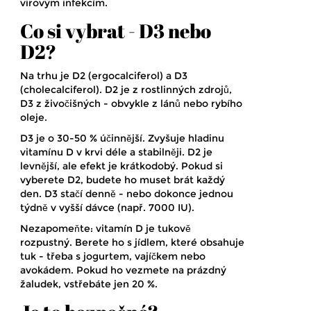
virovým infekcím.
Co si vybrat - D3 nebo
D2?
Na trhu je D2 (ergocalciferol) a D3
(cholecalciferol). D2 je z rostlinných zdrojů,
D3 z živočišných - obvykle z lánů nebo rybího
oleje.
D3 je o 30-50 % účinnější. Zvyšuje hladinu
vitamínu D v krvi déle a stabilněji. D2 je
levnější, ale efekt je krátkodobý. Pokud si
vyberete D2, budete ho muset brát každý
den. D3 stačí denně - nebo dokonce jednou
týdně v vyšší dávce (např. 7000 IU).
Nezapomeňte: vitamín D je tukově
rozpustný. Berete ho s jídlem, které obsahuje
tuk - třeba s jogurtem, vajíčkem nebo
avokádem. Pokud ho vezmete na prázdný
žaludek, vstřebáte jen 20 %.