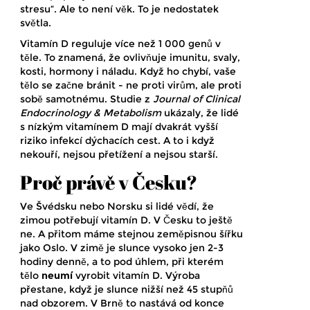
stresu“. Ale to není věk. To je nedostatek
světla.
Vitamín D reguluje více než 1 000 genů v
těle. To znamená, že ovlivňuje imunitu, svaly,
kosti, hormony i náladu. Když ho chybí, vaše
tělo se začne bránit - ne proti virům, ale proti
sobě samotnému. Studie z
Journal of Clinical
Endocrinology & Metabolism
ukázaly, že lidé
s nízkým vitamínem D mají dvakrát vyšší
riziko infekcí dýchacích cest. A to i když
nekouří, nejsou přetížení a nejsou starší.
Proč právě v Česku?
Ve Švédsku nebo Norsku si lidé vědí, že
zimou potřebují vitamín D. V Česku to ještě
ne. A přitom máme stejnou zeměpisnou šířku
jako Oslo. V zimě je slunce vysoko jen 2-3
hodiny denně, a to pod úhlem, při kterém
tělo
neumí
vyrobit vitamín D. Výroba
přestane, když je slunce nižší než 45 stupňů
nad obzorem. V Brně to nastává od konce