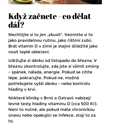
Když začnete - co dělat
dál?
Nechtějte si to jen „zkusit“. Vezměte si to
jako pravidelnou rutinu, jako čištění zubů.
Brát vitamín D v zimě je stejně důležité jako
nosit teplé oblečení.
Udržujte si dávku od listopadu do března. V
březnu zkontrolujte, zda jste si všimli změny
- spánek, nálada, energie. Pokud se cítíte
lépe, pokračujte. Pokud ne, možná
potřebujete vyšší dávku - nebo kontrolu
hladiny v krvi.
Některé kliniky v Brně a Ostravě nabízejí
levné testy hladiny vitamínu D (cca 500 Kč).
Není to nutné, ale pokud máte chronickou
únavu nebo opakující se infekce, stojí to za
to.