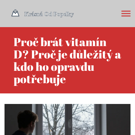
Proč brát vitamín
D? Proč je důležitý a
kdo ho opravdu
potřebuje