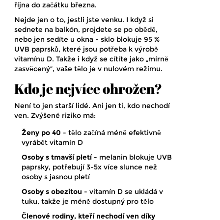
října do začátku března.
Nejde jen o to, jestli jste venku. I když si
sednete na balkón, projdete se po obědě,
nebo jen sedíte u okna - sklo blokuje 95 %
UVB paprsků, které jsou potřeba k výrobě
vitamínu D. Takže i když se cítíte jako „mírně
zasvěcený“, vaše tělo je v nulovém režimu.
Kdo je nejvíce ohrožen?
Není to jen starší lidé. Ani jen ti, kdo nechodí
ven. Zvýšené riziko má:
Ženy po 40
- tělo začíná méně efektivně
vyrábět vitamín D
Osoby s tmavší pletí
- melanin blokuje UVB
paprsky, potřebují 3-5x více slunce než
osoby s jasnou pletí
Osoby s obezitou
- vitamín D se ukládá v
tuku, takže je méně dostupný pro tělo
Členové rodiny, kteří nechodí ven díky