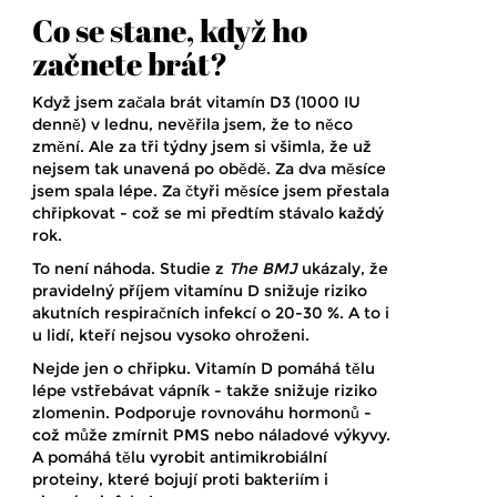
Co se stane, když ho
začnete brát?
Když jsem začala brát vitamín D3 (1000 IU
denně) v lednu, nevěřila jsem, že to něco
změní. Ale za tři týdny jsem si všimla, že už
nejsem tak unavená po obědě. Za dva měsíce
jsem spala lépe. Za čtyři měsíce jsem přestala
chřipkovat - což se mi předtím stávalo každý
rok.
To není náhoda. Studie z
The BMJ
ukázaly, že
pravidelný příjem vitamínu D snižuje riziko
akutních respiračních infekcí o 20-30 %. A to i
u lidí, kteří nejsou vysoko ohroženi.
Nejde jen o chřipku. Vitamín D pomáhá tělu
lépe vstřebávat vápník - takže snižuje riziko
zlomenin. Podporuje rovnováhu hormonů -
což může zmírnit PMS nebo náladové výkyvy.
A pomáhá tělu vyrobit antimikrobiální
proteiny, které bojují proti bakteriím i