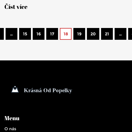
Číst více
…
15
16
17
18
19
20
21
…
Menu
O nás