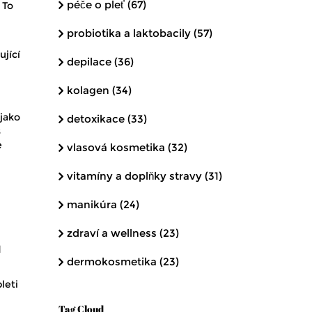
péče o pleť
(67)
 To
probiotika a laktobacily
(57)
ující
depilace
(36)
kolagen
(34)
 jako
detoxikace
(33)
s
e
vlasová kosmetika
(32)
vitamíny a doplňky stravy
(31)
manikúra
(24)
zdraví a wellness
(23)
d
dermokosmetika
(23)
leti
Tag Cloud