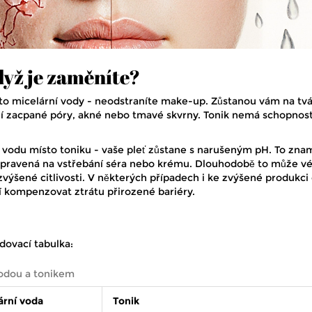
dyž je zaměníte?
to micelární vody - neodstraníte make-up. Zůstanou vám na tvá
ují zacpané póry, akné nebo tmavé skvrny. Tonik nemá schopnos
 vodu místo toniku - vaše pleť zůstane s narušeným pH. To zna
 připravená na vstřebání séra nebo krému. Dlouhodobě to může vé
výšené citlivosti. V některých případech i ke zvýšené produkci 
 kompenzovat ztrátu přirozené bariéry.
dovací tabulka:
vodou a tonikem
ární voda
Tonik