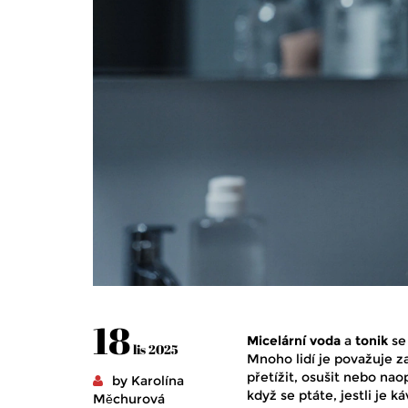
18
Micelární voda
a
tonik
se 
lis 2025
Mnoho lidí je považuje z
přetížit, osušit nebo nao
by Karolína
když se ptáte, jestli je k
Měchurová