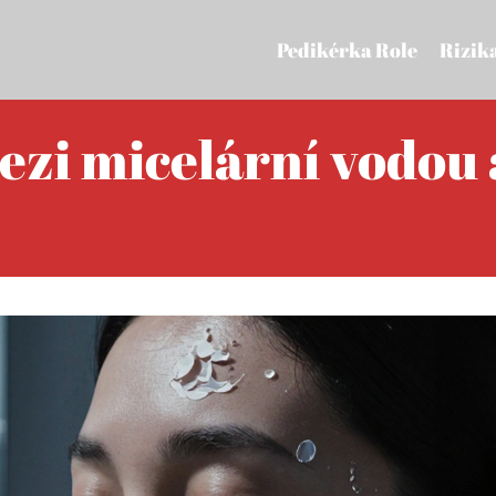
Pedikérka Role
Rizik
mezi micelární vodou