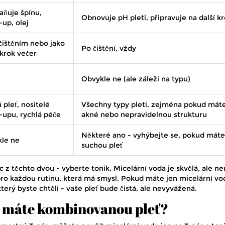
aňuje špínu,
Obnovuje pH pleti, připravuje na další k
up, olej
čištěním nebo jako
Po čištění, vždy
 krok večer
Obvykle ne (ale záleží na typu)
á pleť, nositelé
Všechny typy pleti, zejména pokud mát
upu, rychlá péče
akné nebo nepravidelnou strukturu
Některé ano - vyhýbejte se, pokud máte
le ne
suchou pleť
z těchto dvou - vyberte tonik. Micelární voda je skvělá, ale ne
 pro každou rutinu, která má smysl. Pokud máte jen micelární vo
erý byste chtěli - vaše pleť bude čistá, ale nevyvážená.
ž máte kombinovanou pleť?