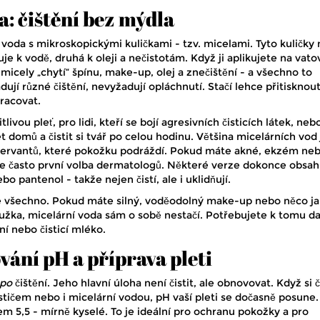
a: čištění bez mýdla
 voda s mikroskopickými kuličkami - tzv. micelami. Tyto kuličky 
uje k vodě, druhá k oleji a nečistotám. Když ji aplikujete na vato
to micely „chytí“ špínu, make-up, olej a znečištění - a všechno to
ují různé čištění, nevyžadují opláchnutí. Stačí lehce přitisknout
pracovat.
tlivou pleť, pro lidi, kteří se bojí agresivních čisticích látek, neb
cet domů a čistit si tvář po celou hodinu. Většina micelárních vod
zervantů, které pokožku podráždí. Pokud máte akné, ekzém ne
je často první volba dermatologů. Některé verze dokonce obsah
o pantenol - takže nejen čistí, ale i uklidňují.
 všechno. Pokud máte silný, voděodolný make-up nebo něco j
tužka, micelární voda sám o sobě nestačí. Potřebujete k tomu da
ní nebo čisticí mléko.
vání pH a příprava pleti
po
čištění. Jeho hlavní úloha není čistit, ale obnovovat. Když si č
tičem nebo i micelární vodou, pH vaší pleti se dočasně posune.
em 5,5 - mírně kyselé. To je ideální pro ochranu pokožky a pro