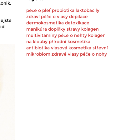
onik.
péče o pleť
probiotika
laktobacily
zdraví
péče o vlasy
depilace
nejste
dermokosmetika
detoxikace
ned
manikúra
doplňky stravy
kolagen
multivitamíny
péče o nehty
kolagen
na klouby
přírodní kosmetika
antibiotika
vlasová kosmetika
střevní
mikrobiom
zdravé vlasy
péče o nohy