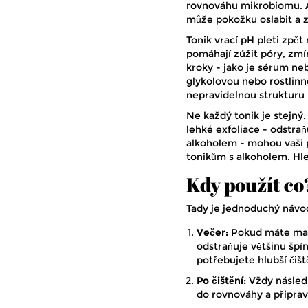
rovnováhu mikrobiomu. Ale
může pokožku oslabit a z
Tonik vrací pH pleti zpě
pomáhají zúžit póry, zmír
kroky - jako je sérum ne
glykolovou nebo rostlinn
nepravidelnou strukturu p
Ne každý tonik je stejný.
lehké exfoliace - odstraň
alkoholem - mohou vaši p
tonikům s alkoholem. Hle
Kdy použít co
Tady je jednoduchý návo
Večer:
Pokud máte ma
odstraňuje většinu špí
potřebujete hlubší čišt
Po čištění:
Vždy násle
do rovnováhy a připrav