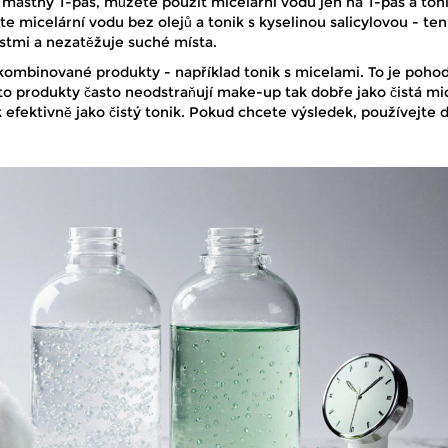
mastný T-pás, můžete použít micelární vodu jen na T-pás a ton
te micelární vodu bez olejů a tonik s kyselinou salicylovou - ten
tmi a nezatěžuje suché místa.
kombinované produkty - například tonik s micelami. To je pohod
yto produkty často neodstraňují make-up tak dobře jako čistá mi
 efektivně jako čistý tonik. Pokud chcete výsledek, používejte 