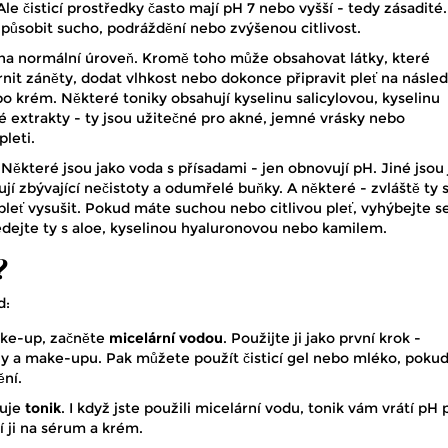
 čisticí prostředky často mají pH 7 nebo vyšší - tedy zásadité.
působit sucho, podráždění nebo zvýšenou citlivost.
t na normální úroveň. Kromě toho může obsahovat látky, které
nit záněty, dodat vlhkost nebo dokonce připravit pleť na násled
bo krém. Některé toniky obsahují kyselinu salicylovou, kyselinu
é extrakty - ty jsou užitečné pro akné, jemné vrásky nebo
leti.
 Některé jsou jako voda s přísadami - jen obnovují pH. Jiné jsou
ují zbývající nečistoty a odumřelé buňky. A některé - zvláště ty 
leť vysušit. Pokud máte suchou nebo citlivou pleť, vyhýbejte s
dejte ty s aloe, kyselinou hyaluronovou nebo kamilem.
?
d:
ke-up, začněte
micelární vodou
. Použijte ji jako první krok -
ny a make-upu. Pak můžete použít čisticí gel nebo mléko, poku
ění.
duje
tonik
. I když jste použili micelární vodu, tonik vám vrátí pH p
í ji na sérum a krém.