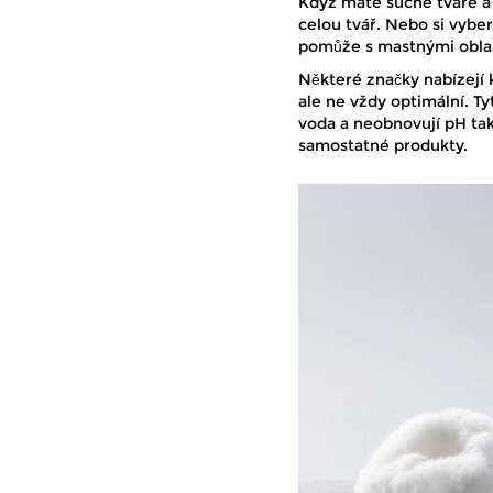
Když máte suché tváře a 
celou tvář. Nebo si vyber
pomůže s mastnými oblas
Některé značky nabízejí 
ale ne vždy optimální. T
voda a neobnovují pH tak
samostatné produkty.