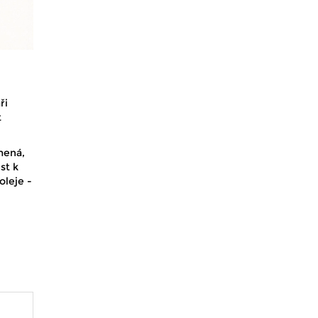
ři
t
mená,
st k
oleje -