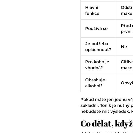
Hlavní
Odstr
funkce
make-
Před 
Používá se
první
Je potřeba
Ne
opláchnout?
Pro koho je
Citliv
vhodná?
make-
Obsahuje
Obvyk
alkohol?
Pokud máte jen jednu věc 
základní. Tonik je nutný
nebudete mít výsledek, kt
Co dělat, kdy