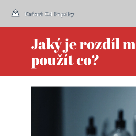
Jaký je rozdíl 
použít co?