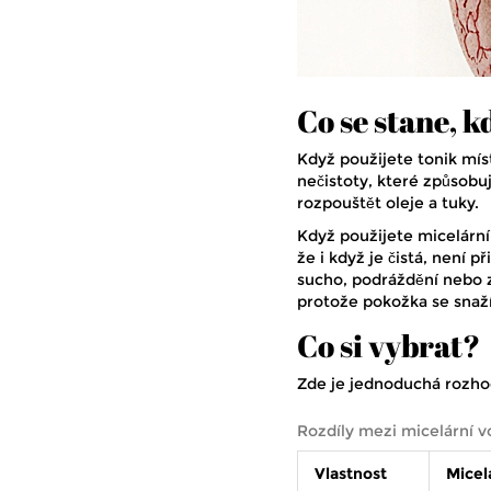
Co se stane, k
Když použijete tonik mís
nečistoty, které způsob
rozpouštět oleje a tuky.
Když použijete micelární
že i když je čistá, není
sucho, podráždění nebo z
protože pokožka se snaží
Co si vybrat?
Zde je jednoduchá rozho
Rozdíly mezi micelární 
Vlastnost
Micel