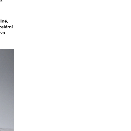
ik
lné,
celární
dva