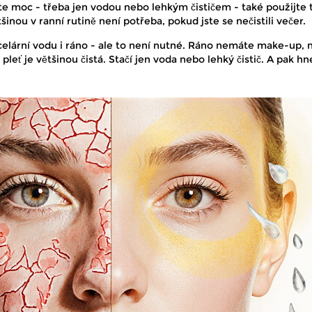
te moc - třeba jen vodou nebo lehkým čističem - také použijte t
inou v ranní rutině není potřeba, pokud jste se nečistili večer.
icelární vodu i ráno - ale to není nutné. Ráno nemáte make-up, 
pleť je většinou čistá. Stačí jen voda nebo lehký čistič. A pak h