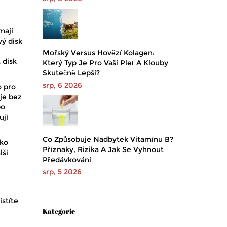
mají
vý disk
Mořský Versus Hovězí Kolagen:
 disk
Který Typ Je Pro Vaši Pleť A Klouby
Skutečně Lepší?
srp, 6 2026
o pro
 je bez
bo
ují
Co Způsobuje Nadbytek Vitamínu B?
ako
Příznaky, Rizika A Jak Se Vyhnout
lší
Předávkování
srp, 5 2026
istíte
Kategorie