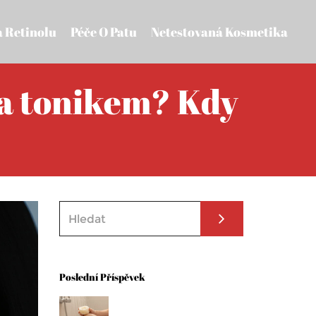
a Retinolu
Péče O Patu
Netestovaná Kosmetika
 a tonikem? Kdy
Poslední Příspěvek