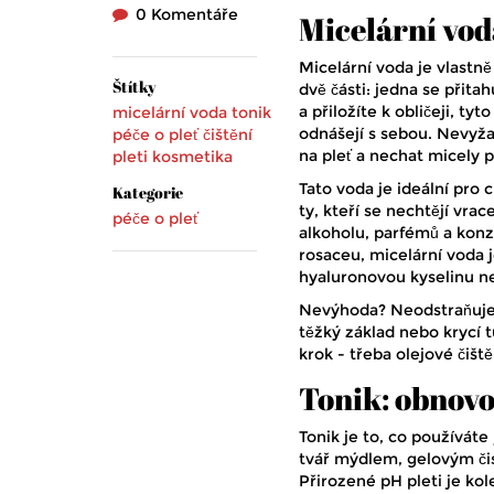
0 Komentáře
Micelární vod
Micelární voda je vlastně
Štítky
dvě části: jedna se přitah
a přiložíte k obličeji, ty
micelární voda
tonik
odnášejí s sebou. Nevyžad
péče o pleť
čištění
na pleť a nechat micely 
pleti
kosmetika
Tato voda je ideální pro ci
Kategorie
ty, kteří se nechtějí vra
péče o pleť
alkoholu, parfémů a kon
rosaceu, micelární voda 
hyaluronovou kyselinu neb
Nevýhoda? Neodstraňuje
těžký základ nebo krycí 
krok - třeba olejové čiště
Tonik: obnovo
Tonik je to, co používáte
tvář mýdlem, gelovým čis
Přirozené pH pleti je kol