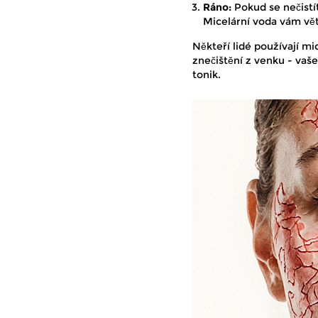
Ráno:
Pokud se nečistí
Micelární voda vám větš
Někteří lidé používají m
znečištění z venku - vaše 
tonik.