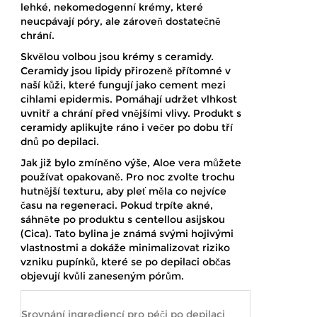
lehké, nekomedogenní krémy, které
neucpávají póry, ale zároveň dostatečně
chrání.
Skvělou volbou jsou krémy s
ceramidy
.
Ceramidy jsou lipidy přirozeně přítomné v
naší kůži, které fungují jako cement mezi
cihlami epidermis. Pomáhají udržet vlhkost
uvnitř a chrání před vnějšími vlivy. Produkt s
ceramidy aplikujte ráno i večer po dobu tří
dnů po depilaci.
Jak již bylo zmíněno výše,
Aloe vera
můžete
používat opakovaně. Pro noc zvolte trochu
hutnější texturu, aby pleť měla co nejvíce
času na regeneraci. Pokud trpíte akné,
sáhněte po produktu s
centellou asijskou
(Cica)
. Tato bylina je známá svými hojivými
vlastnostmi a dokáže minimalizovat riziko
vzniku pupínků, které se po depilaci občas
objevují kvůli zaneseným pórům.
Srovnání ingrediencí pro péči po depilaci