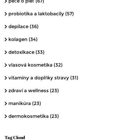
péče o pleť
(67)
probiotika a laktobacily
(57)
depilace
(36)
kolagen
(34)
detoxikace
(33)
vlasová kosmetika
(32)
vitamíny a doplňky stravy
(31)
zdraví a wellness
(23)
manikúra
(23)
dermokosmetika
(23)
Tag Cloud