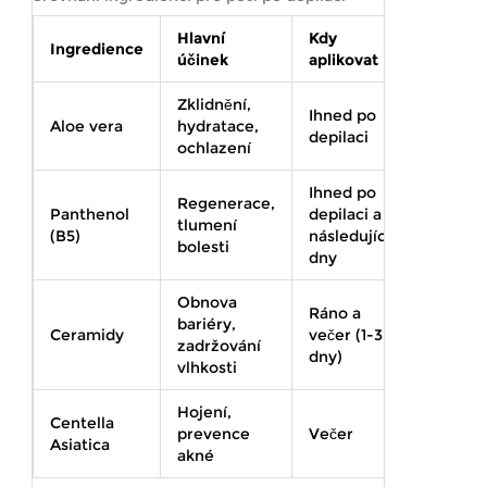
Hlavní
Kdy
Ingredience
Vhodné
účinek
aplikovat
Zklidnění,
Ihned po
Všechn
Aloe vera
hydratace,
depilaci
typy ple
ochlazení
Ihned po
Regenerace,
Panthenol
depilaci a
Citlivá,
tlumení
(B5)
následující
suchá pl
bolesti
dny
Obnova
Ráno a
Suchá,
bariéry,
Ceramidy
večer (1-3
dehydr
zadržování
dny)
pleť
vlhkosti
Hojení,
Centella
Mastná,
prevence
Večer
Asiatica
aknózní 
akné