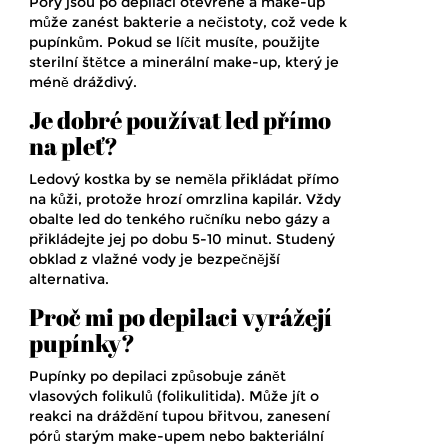
Póry jsou po depilaci otevřené a make-up
může zanést bakterie a nečistoty, což vede k
pupínkům. Pokud se líčit musíte, použijte
sterilní štětce a minerální make-up, který je
méně dráždivý.
Je dobré používat led přímo
na pleť?
Ledový kostka by se neměla přikládat přímo
na kůži, protože hrozí omrzlina kapilár. Vždy
obalte led do tenkého ručníku nebo gázy a
přikládejte jej po dobu 5-10 minut. Studený
obklad z vlažné vody je bezpečnější
alternativa.
Proč mi po depilaci vyrážejí
pupínky?
Pupínky po depilaci způsobuje zánět
vlasových folikulů (folikulitida). Může jít o
reakci na dráždění tupou břitvou, zanesení
pórů starým make-upem nebo bakteriální