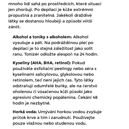
mnoho lidí sahá po prostředcích, které situaci
jen zhoršují. Po depilaci je kůže extrémně
propustná a zranitelná. Jakékoli dráždivé
látky se dostanou hlouběji a způsobí větší
zánět.
Alkohol a toniky s alkoholem:
Alkohol
vysušuje a pálí. Na podrážděnou pleť po
depilaci je to stejná záležitost jako solit
ranu. Tonizér odložte alespoň na 24 hodin.
Kyseliny (AHA, BHA, retinol):
Pokud
používáte exfoliační peelingy nebo séra s
kyselinami salicylovou, glykolovou nebo
retinolem, teď není jejich čas. Tyto látky
odstraňují odumřelé buňky, ale na čerstvě
oholenou či vosačenou kůži působí jako
agresivní chemický popálenina. Čekání 48
hodin je nezbytné.
Horká voda:
Umývání horkou vodou zvyšuje
průtok krve a tím i zarudnutí. Používejte
pouze vlažnou nebo studenou vodu.