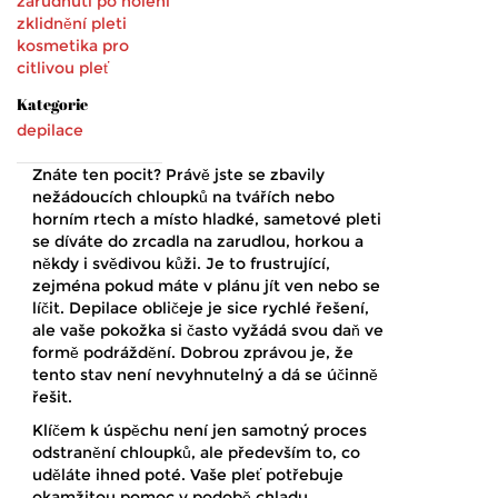
zarudnutí po holení
zklidnění pleti
kosmetika pro
citlivou pleť
Kategorie
depilace
Znáte ten pocit? Právě jste se zbavily
nežádoucích chloupků na tvářích nebo
horním rtech a místo hladké, sametové pleti
se díváte do zrcadla na zarudlou, horkou a
někdy i svědivou kůži. Je to frustrující,
zejména pokud máte v plánu jít ven nebo se
líčit. Depilace obličeje je sice rychlé řešení,
ale vaše pokožka si často vyžádá svou daň ve
formě podráždění. Dobrou zprávou je, že
tento stav není nevyhnutelný a dá se účinně
řešit.
Klíčem k úspěchu není jen samotný proces
odstranění chloupků, ale především to, co
uděláte ihned poté. Vaše pleť potřebuje
okamžitou pomoc v podobě chladu,