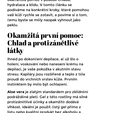
hydratace a klidu. V tomto článku se
podíváme na konkrétní kroky, které pomohou
vaší kůži rychle se zotavit, a povíme si o tom,
čemu byste se měly naopak vyhnout jako
peklu.
Okamžitá první pomoc:
Chlad a protizánětlivé
látky
Ihned po dokončení depilace, ať už šlo o
holení, voskování nebo nanesení krému na
depilaci, je vaše pokožka v akutním stavu
stresu. Kapiláry jsou rozšířené a teplo z těla
proudí do vrchních vrstev kůže. Prvním
instinktem by mělo být ochlazení.
Aloe vera
je
zlatým standardem pro zklidnění
podrážděné pleti
. Gel z této rostliny má silné
protizánětlivé účinky a okamžitě dodává
vlhkost. Ideální je použít čistý gel přímo z
listu nebo kvalitní produkt bez alkoholu a