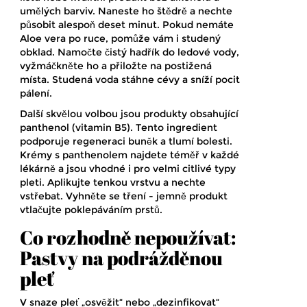
umělých barviv. Naneste ho štědrě a nechte
působit alespoň deset minut. Pokud nemáte
Aloe vera po ruce, pomůže vám i studený
obklad. Namočte čistý hadřík do ledové vody,
vyžmáčkněte ho a přiložte na postižená
místa. Studená voda stáhne cévy a sníží pocit
pálení.
Další skvělou volbou jsou produkty obsahující
panthenol (vitamin B5)
. Tento ingredient
podporuje regeneraci buněk a tlumí bolesti.
Krémy s panthenolem najdete téměř v každé
lékárně a jsou vhodné i pro velmi citlivé typy
pleti. Aplikujte tenkou vrstvu a nechte
vstřebat. Vyhněte se tření - jemně produkt
vtlačujte poklepáváním prstů.
Co rozhodně nepoužívat:
Pastvy na podrážděnou
pleť
V snaze pleť „osvěžit“ nebo „dezinfikovat“