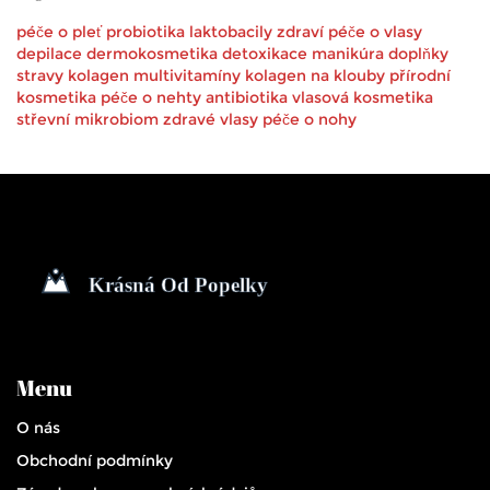
péče o pleť
probiotika
laktobacily
zdraví
péče o vlasy
depilace
dermokosmetika
detoxikace
manikúra
doplňky
stravy
kolagen
multivitamíny
kolagen na klouby
přírodní
kosmetika
péče o nehty
antibiotika
vlasová kosmetika
střevní mikrobiom
zdravé vlasy
péče o nohy
Menu
O nás
Obchodní podmínky