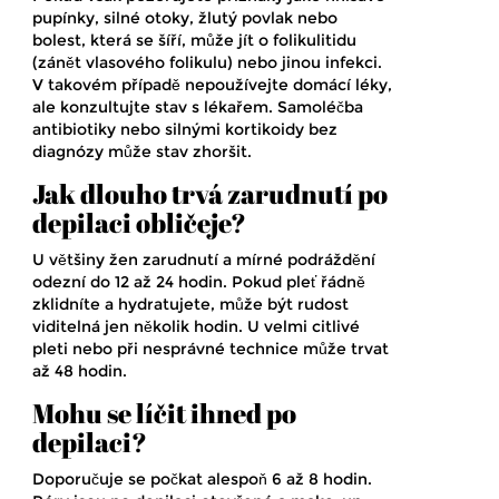
pupínky, silné otoky, žlutý povlak nebo
bolest, která se šíří, může jít o folikulitidu
(zánět vlasového folikulu) nebo jinou infekci.
V takovém případě nepoužívejte domácí léky,
ale konzultujte stav s lékařem. Samoléčba
antibiotiky nebo silnými kortikoidy bez
diagnózy může stav zhoršit.
Jak dlouho trvá zarudnutí po
depilaci obličeje?
U většiny žen zarudnutí a mírné podráždění
odezní do 12 až 24 hodin. Pokud pleť řádně
zklidníte a hydratujete, může být rudost
viditelná jen několik hodin. U velmi citlivé
pleti nebo při nesprávné technice může trvat
až 48 hodin.
Mohu se líčit ihned po
depilaci?
Doporučuje se počkat alespoň 6 až 8 hodin.