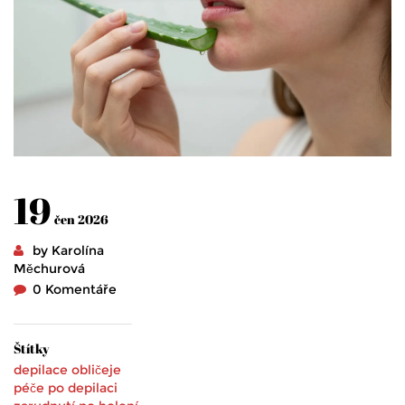
19
čen 2026
by Karolína
Měchurová
0 Komentáře
Štítky
depilace obličeje
péče po depilaci