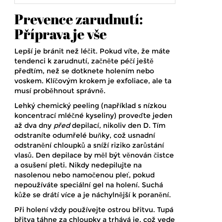
Prevence zarudnutí:
Příprava je vše
Lepší je bránit než léčit. Pokud víte, že máte
tendenci k zarudnutí, začněte péčí ještě
předtím, než se dotknete holením nebo
voskem. Klíčovým krokem je exfoliace, ale ta
musí proběhnout správně.
Lehký chemický peeling (například s nízkou
koncentrací mléčné kyseliny) proveďte jeden
až dva dny
před
depilací, nikoliv den D. Tím
odstraníte odumřelé buňky, což usnadní
odstranění chloupků a sníží riziko zarůstání
vlasů. Den depilace by měl být věnován čistce
a osušení pleti. Nikdy nedepilujte na
nasolenou nebo namočenou pleť, pokud
nepoužíváte speciální gel na holení. Suchá
kůže se drátí více a je náchylnější k poranění.
Při holení vždy používejte ostrou břitvu. Tupá
břitva táhne za chloupky a trhává je, což vede