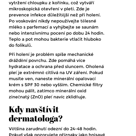
vytržení chloupku z kořínku, což vytváří
mikroskopická otevření v pleti. Zde je
prevence infekce důležitější než při holení.
Po voskování nikdy nepoužívejte tělesné
mléko s parfemací a vyhýbejte se saunám
nebo intenzivnímu pocení po dobu 24 hodin.
Teplo a pot mohou bakterie vtlačit hluboko
do folikulů.
Při
holení
je problém spíše mechanické
dráždění povrchu. Zde pomáhá více
hydratace a ochrana před sluncem. Oholená
pleť je extrémně citlivá na UV záření. Pokud
musíte ven, naneste minerální opaľovací
krém s SPF 30 nebo vyšším. Chemické filtry
mohou pálit, zatímco minerální oxid
zinečnatý (ZnO) pleť navíc zklidňuje.
Kdy navštívit
dermatologa?
Většina zarudnutí odezní do 24-48 hodin.
Pokud však pozorujete příznaky jako hnisavé