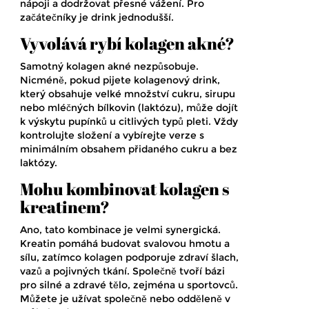
nápoji a dodržovat přesné vážení. Pro
začátečníky je drink jednodušší.
Vyvolává rybí kolagen akné?
Samotný kolagen akné nezpůsobuje.
Nicméně, pokud pijete kolagenový drink,
který obsahuje velké množství cukru, sirupu
nebo mléčných bílkovin (laktózu), může dojít
k výskytu pupínků u citlivých typů pleti. Vždy
kontrolujte složení a vybírejte verze s
minimálním obsahem přidaného cukru a bez
laktózy.
Mohu kombinovat kolagen s
kreatinem?
Ano, tato kombinace je velmi synergická.
Kreatin pomáhá budovat svalovou hmotu a
sílu, zatímco kolagen podporuje zdraví šlach,
vazů a pojivných tkání. Společně tvoří bázi
pro silné a zdravé tělo, zejména u sportovců.
Můžete je užívat společně nebo odděleně v