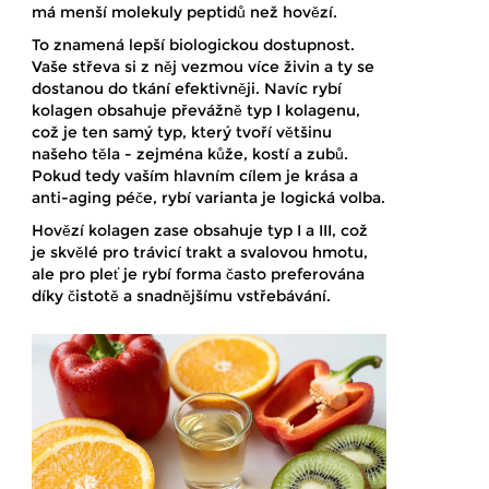
má menší molekuly peptidů než hovězí.
To znamená lepší biologickou dostupnost.
Vaše střeva si z něj vezmou více živin a ty se
dostanou do tkání efektivněji. Navíc rybí
kolagen obsahuje převážně typ I kolagenu,
což je ten samý typ, který tvoří většinu
našeho těla - zejména kůže, kostí a zubů.
Pokud tedy vaším hlavním cílem je krása a
anti-aging péče, rybí varianta je logická volba.
Hovězí kolagen zase obsahuje typ I a III, což
je skvělé pro trávicí trakt a svalovou hmotu,
ale pro pleť je rybí forma často preferována
díky čistotě a snadnějšímu vstřebávání.