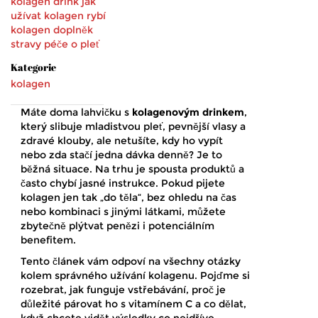
kolagen drink
jak
užívat kolagen
rybí
kolagen
doplněk
stravy
péče o pleť
Kategorie
kolagen
Máte doma lahvičku s
kolagenovým drinkem
,
který slibuje mladistvou pleť, pevnější vlasy a
zdravé klouby, ale netušíte, kdy ho vypít
nebo zda stačí jedna dávka denně?
Je to
běžná situace. Na trhu je spousta produktů a
často chybí jasné instrukce. Pokud pijete
kolagen jen tak „do těla“, bez ohledu na čas
nebo kombinaci s jinými látkami, můžete
zbytečně plýtvat penězi i potenciálním
benefitem.
Tento článek vám odpoví na všechny otázky
kolem správného užívání kolagenu. Pojďme si
rozebrat, jak funguje vstřebávání, proč je
důležité párovat ho s vitamínem C a co dělat,