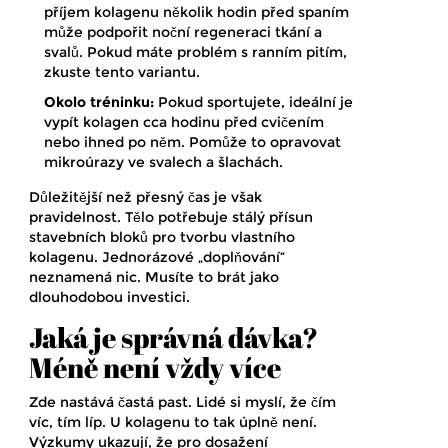
příjem kolagenu několik hodin před spaním
může podpořit noční regeneraci tkání a
svalů. Pokud máte problém s ranním pitím,
zkuste tento variantu.
Okolo tréninku:
Pokud sportujete, ideální je
vypít kolagen cca hodinu před cvičením
nebo ihned po něm. Pomůže to opravovat
mikroúrazy ve svalech a šlachách.
Důležitější než přesný čas je však
pravidelnost. Tělo potřebuje stálý přísun
stavebních bloků pro tvorbu vlastního
kolagenu. Jednorázové „doplňování“
neznamená nic. Musíte to brát jako
dlouhodobou investici.
Jaká je správná dávka?
Méně není vždy více
Zde nastává častá past. Lidé si myslí, že čím
víc, tím líp. U kolagenu to tak úplně není.
Výzkumy ukazují, že pro dosažení