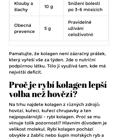
Klouby a
Snížení bolesti
10 g
šlachy
po 3-6 měsících
Pravidelné
Obecná
5 g
užívání
prevence
celoživotně
Pamatujte, že kolagen není zázračný prášek,
který vyřeší vše za týden. Jde o nutriční
podpůrnou látku. Tělo ji využívá tam, kde má
největší deficit.
Proč je rybí kolagen lepší
volba než hovězí?
Na trhu najdete kolagen z různých zdrojů:
hovězí, kuřecí, kuřecí chrupavky a ten
nejpopulárnější -
rybí kolagen
.
Proč se mu
věnuje tolik pozornosti? Hlavním důvodem je
velikost molekul. Rybí kolagen pochází
obvykle z žabřic nebo šupin mořských ryb a