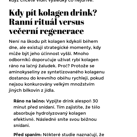
když chcete vidět výsledky co nejdříve.
Kdy pít kolagen drink?
Ranní rituál versus
večerní regenerace
Není na škodu pít kolagen kdykoli během
dne, ale existují strategické momenty, kdy
může být jeho účinnost vyšší. Mnoho
odborníků doporučuje užívat
rybí kolagen
ráno na lačný žaludek.
Proč? Protože se
aminokyseliny ze syntetizovaného kolagenu
dostanou do krevního oběhu rychleji, pokud
nejsou konkurovány velkým množstvím
jiných bílkovin z jídla.
Ráno na lačno:
Vypijte drink alespoň 30
minut před snídaní. Tím zajistíte, že tělo
absorbuje hydrolyzovaný kolagen
efektivně. Následně sníte svou běžnou
snídani.
Před spaním:
Některé studie naznačují, že