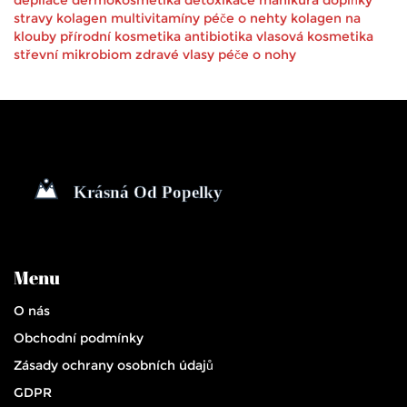
depilace
dermokosmetika
detoxikace
manikúra
doplňky
stravy
kolagen
multivitamíny
péče o nehty
kolagen na
klouby
přírodní kosmetika
antibiotika
vlasová kosmetika
střevní mikrobiom
zdravé vlasy
péče o nohy
Menu
O nás
Obchodní podmínky
Zásady ochrany osobních údajů
GDPR