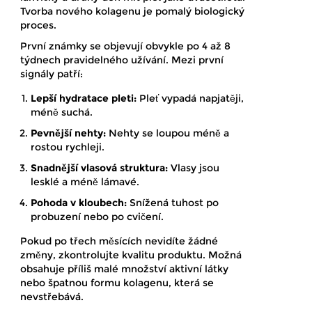
Tvorba nového kolagenu je pomalý biologický
proces.
První známky se objevují obvykle po 4 až 8
týdnech pravidelného užívání. Mezi první
signály patří:
Lepší hydratace pleti:
Pleť vypadá napjatěji,
méně suchá.
Pevnější nehty:
Nehty se loupou méně a
rostou rychleji.
Snadnější vlasová struktura:
Vlasy jsou
lesklé a méně lámavé.
Pohoda v kloubech:
Snížená tuhost po
probuzení nebo po cvičení.
Pokud po třech měsících nevidíte žádné
změny, zkontrolujte kvalitu produktu. Možná
obsahuje příliš malé množství aktivní látky
nebo špatnou formu kolagenu, která se
nevstřebává.