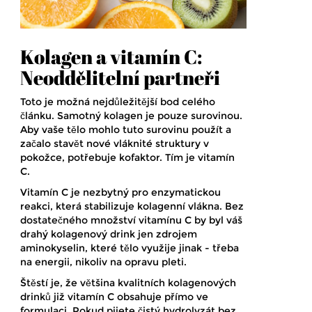
Kolagen a vitamín C:
Neoddělitelní partneři
Toto je možná nejdůležitější bod celého
článku. Samotný kolagen je pouze surovinou.
Aby vaše tělo mohlo tuto surovinu použít a
začalo stavět nové vláknité struktury v
pokožce, potřebuje kofaktor. Tím je
vitamín
C
.
Vitamín C je nezbytný pro enzymatickou
reakci, která stabilizuje kolagenní vlákna. Bez
dostatečného množství vitamínu C by byl váš
drahý kolagenový drink jen zdrojem
aminokyselin, které tělo využije jinak - třeba
na energii, nikoliv na opravu pleti.
Štěstí je, že většina kvalitních kolagenových
drinků již vitamín C obsahuje přímo ve
formulaci. Pokud pijete čistý hydrolyzát bez