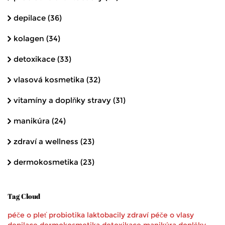
depilace
(36)
kolagen
(34)
detoxikace
(33)
vlasová kosmetika
(32)
vitamíny a doplňky stravy
(31)
manikúra
(24)
zdraví a wellness
(23)
dermokosmetika
(23)
Tag Cloud
péče o pleť
probiotika
laktobacily
zdraví
péče o vlasy