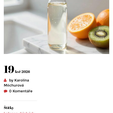
19
kvě 2026
by Karolína
Měchurová
0 Komentáře
Štítky