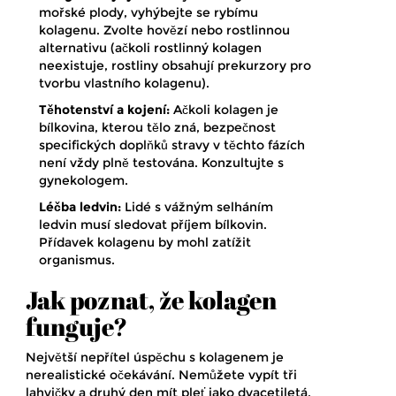
mořské plody, vyhýbejte se rybímu
kolagenu. Zvolte hovězí nebo rostlinnou
alternativu (ačkoli rostlinný kolagen
neexistuje, rostliny obsahují prekurzory pro
tvorbu vlastního kolagenu).
Těhotenství a kojení:
Ačkoli kolagen je
bílkovina, kterou tělo zná, bezpečnost
specifických doplňků stravy v těchto fázích
není vždy plně testována. Konzultujte s
gynekologem.
Léčba ledvin:
Lidé s vážným selháním
ledvin musí sledovat příjem bílkovin.
Přídavek kolagenu by mohl zatížit
organismus.
Jak poznat, že kolagen
funguje?
Největší nepřítel úspěchu s kolagenem je
nerealistické očekávání. Nemůžete vypít tři
lahvičky a druhý den mít pleť jako dvacetiletá.