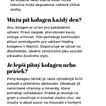
ve studené nebo vlažné vodě, horká
tekutina může degradovat některé citlivé
složky.
Můžu pít kolagen každý den?
Ano, kolagen je určen pro každodenní
užívání. Právě naopak, přerušování kurzu
snižuje účinnost. Tělo potřebuje kontinuální
přísun aminokyselin pro udržení hladiny
kolagenu v tkáních. Doporučuje se užívat ho
dlouhodobě, ideálně celoživotně jako součást
zdravého životního stylu.
Je lepší pitný kolagen nebo
prášek?
Pitný kolagen (drink) je často výhodnější kvůli
pohodlí a přesnému dávkování. Obsahuje již
namíchané vitamíny a minerály, které
pomáhají vstřebávání. Prášek je levnější na
gram a umožňuje si smíchat vlastní chuť, ale
musíte si dávat pozor na mixování s horkými