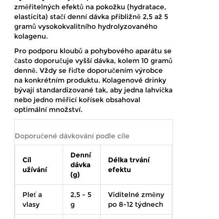
změřitelných efektů na pokožku (hydratace,
elasticita) stačí denní dávka přibližně 2,5 až 5
gramů vysokokvalitního hydrolyzovaného
kolagenu.
Pro podporu kloubů a pohybového aparátu se
často doporučuje vyšší dávka, kolem 10 gramů
denně. Vždy se řiďte doporučením výrobce
na konkrétním produktu. Kolagenové drinky
bývají standardizované tak, aby jedna lahvička
nebo jedno měřicí kořísek obsahoval
optimální množství.
Doporučené dávkování podle cíle
Denní
Cíl
Délka trvání
dávka
užívání
efektu
(g)
Pleť a
2,5 - 5
Viditelné změny
vlasy
g
po 8-12 týdnech