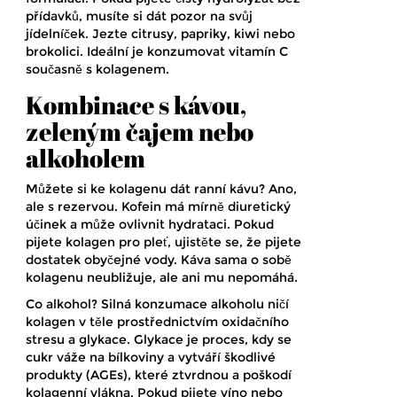
přídavků, musíte si dát pozor na svůj
jídelníček. Jezte citrusy, papriky, kiwi nebo
brokolici. Ideální je konzumovat vitamín C
současně s kolagenem.
Kombinace s kávou,
zeleným čajem nebo
alkoholem
Můžete si ke kolagenu dát ranní kávu? Ano,
ale s rezervou. Kofein má mírně diuretický
účinek a může ovlivnit hydrataci. Pokud
pijete kolagen pro pleť, ujistěte se, že pijete
dostatek obyčejné vody. Káva sama o sobě
kolagenu neubližuje, ale ani mu nepomáhá.
Co alkohol? Silná konzumace alkoholu ničí
kolagen v těle prostřednictvím oxidačního
stresu a glykace. Glykace je proces, kdy se
cukr váže na bílkoviny a vytváří škodlivé
produkty (AGEs), které ztvrdnou a poškodí
kolagenní vlákna. Pokud pijete víno nebo