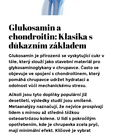
Glukosamin a
chondroitin: Klasika s
důkazním základem
Glukosamin
je
přirozeně se vyskytující cukr v
těle, který slouží jako stavební materiál pro
glykosaminoglykany v chrupavce
. Často se
objevuje ve spojení s
chondroitinem
, který
pomáhá chrupavce udržet hydrataci a
odolnost vůči mechanickému stresu.
Ačkoli jsou tyto doplňky populární již
desetiletí, výsledky studií jsou smíšené.
Metaanalýzy naznačují, že nejvíce prospívají
lidem s mírnou až středně těžkou
osteoartrózou kolene. U lidí s pokročilým
opotřebením, kde je chrupavka zcela pryč,
mají minimální efekt. Klíčové je vybrat