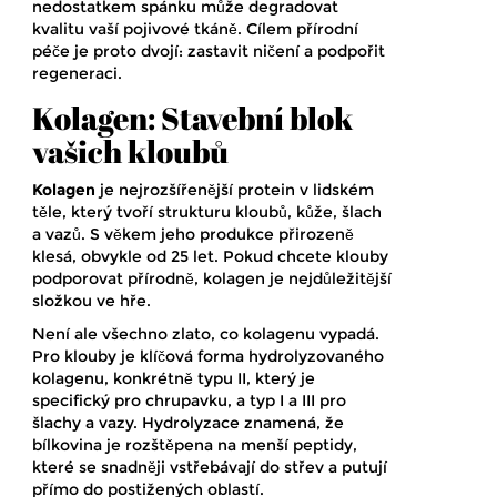
nedostatkem spánku může degradovat
kvalitu vaší pojivové tkáně. Cílem přírodní
péče je proto dvojí: zastavit ničení a podpořit
regeneraci.
Kolagen: Stavební blok
vašich kloubů
Kolagen
je
nejrozšířenější protein v lidském
těle, který tvoří strukturu kloubů, kůže, šlach
a vazů
. S věkem jeho produkce přirozeně
klesá, obvykle od 25 let. Pokud chcete klouby
podporovat přírodně, kolagen je nejdůležitější
složkou ve hře.
Není ale všechno zlato, co kolagenu vypadá.
Pro klouby je klíčová forma
hydrolyzovaného
kolagenu
, konkrétně typu II, který je
specifický pro chrupavku, a typ I a III pro
šlachy a vazy. Hydrolyzace znamená, že
bílkovina je rozštěpena na menší peptidy,
které se snadněji vstřebávají do střev a putují
přímo do postižených oblastí.