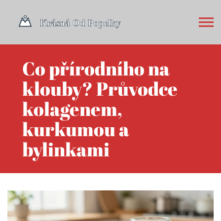
Co přírodního na
klouby? Průvodce
kolagenem,
kurkumou a
bylinkami