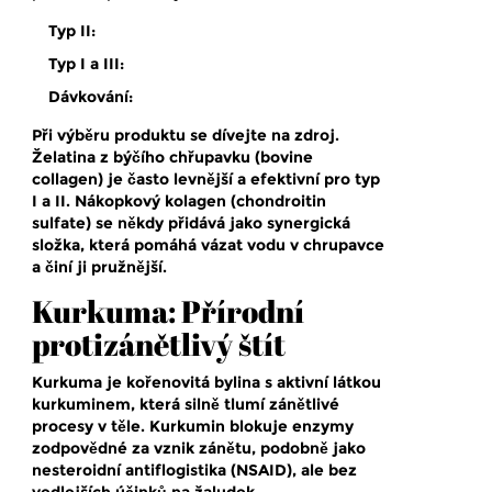
Typ II:
Typ I a III:
Dávkování:
Při výběru produktu se dívejte na zdroj.
Želatina z býčího chřupavku (bovine
collagen) je často levnější a efektivní pro typ
I a II. Nákopkový kolagen (chondroitin
sulfate) se někdy přidává jako synergická
složka, která pomáhá vázat vodu v chrupavce
a činí ji pružnější.
Kurkuma: Přírodní
protizánětlivý štít
Kurkuma
je
kořenovitá bylina s aktivní látkou
kurkuminem, která silně tlumí zánětlivé
procesy v těle
. Kurkumin blokuje enzymy
zodpovědné za vznik zánětu, podobně jako
nesteroidní antiflogistika (NSAID), ale bez