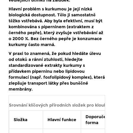
vedlejších účinků na žaludek.
Hlavní problém s kurkumou je její nízká
biologická dostupnost. Tělo ji samostatně
těžko vstřebává. Aby byla efektivní, musí být
kombinována s
piperninem
(extraktem z
černého pepře), který zvyšuje vstřebávání až
o 2000 %. Bez černého pepře je konzumace
kurkumy často marná.
V praxi to znamená, že pokud hledáte úlevu
od otoků a ránní ztuhlosti, hledejte
standardizované extrakty kurkumy s
přídavkem piperninu nebo lipidovou
formulací (např. fosfolipidový komplex), která
zlepšuje transport látky přes buněčné
membrány.
Srovnání klíčových přírodních složek pro klouby
Doporučená
Čas d
Složka
Hlavní funkce
forma
účink