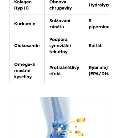
Kolagen
Obnova
8-12
Hydrolyzát
(typ II)
chrupavky
týdnů
Snižování
S
4-6
Kurkumin
zánětu
piperninem
týdnů
Podpora
3
Glukosamin
synoviální
Sulfát
měsíc
tekutiny
Omega-3
Protizánětlivý
Rybí olej
2-3
mastné
efekt
(EPA/DHA)
měsíc
kyseliny