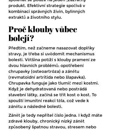
produkt. Efektivní strategie spočívá v
kombinaci správných živin, bylinných
extraktů a životního stylu.
Proč klouby vůbec
bolejí?
Předtím, než začneme nasazovat doplňky
stravy, je třeba si uvědomit mechanismus
bolesti. Většina potíží s klouby pramení ze
dvou hlavních problémů: opotřebení
chrupavky (osteoartróza) a zánětu
(revmatoidní artritida nebo šlapavka).
Chrupavka funguje jako tlumič mezi kostmi.
Když je dehydratovaná nebo postrádá
stavební látky, začíná se třít kost o kost. To
spouští imunitní reakci těla, což vede k
zánětu a následné bolesti.
Zánět je tedy nepřítel číslo jedna. I když máte
zdravé klouby, chronický nízký zánět
způsobený špatnou stravou, stresem nebo