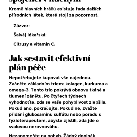
Kromě hlavních hráčů existuje řada dalších
přírodních látek, které stojí za pozornost:
Zázvor:
Šalvěj lékařská:
Citrusy a vitamin C:
Jak sestavit efektivní
plán péče
Nepotřebujete kupovat vše najednou.
Začněte základním triem: kolagen, kurkuma a
omega-3. Tento trio pokrývá obnovu tkáně a
tlumení zánětu. Po čtyřech týdnech
vyhodnoťte, zda se vaše pohyblivost zlepšila.
Pokud ano, pokračujte. Pokud ne, zvažte
přidání glukosaminu sulfátu nebo poradu s
fyzioterapeutem, abyste zjistili, zda jde o
svalovou nerovnováhu.
Nezapomeňte na pohyb. Žádný doplněk