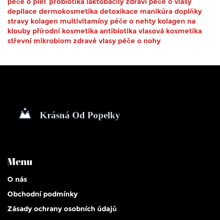
péče o pleť
probiotika
laktobacily
zdraví
péče o vlasy
depilace
dermokosmetika
detoxikace
manikúra
doplňky
stravy
kolagen
multivitamíny
péče o nehty
kolagen na
klouby
přírodní kosmetika
antibiotika
vlasová kosmetika
střevní mikrobiom
zdravé vlasy
péče o nohy
Menu
O nás
Obchodní podmínky
Zásady ochrany osobních údajů