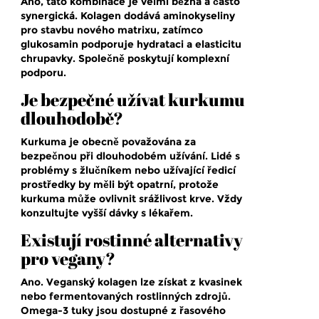
Ano, tato kombinace je velmi běžná a často
synergická. Kolagen dodává aminokyseliny
pro stavbu nového matrixu, zatímco
glukosamin podporuje hydrataci a elasticitu
chrupavky. Společně poskytují komplexní
podporu.
Je bezpečné užívat kurkumu
dlouhodobě?
Kurkuma je obecně považována za
bezpečnou při dlouhodobém užívání. Lidé s
problémy s žlučníkem nebo užívající ředicí
prostředky by měli být opatrní, protože
kurkuma může ovlivnit srážlivost krve. Vždy
konzultujte vyšší dávky s lékařem.
Existují rostinné alternativy
pro vegany?
Ano. Veganský kolagen lze získat z kvasinek
nebo fermentovaných rostlinných zdrojů.
Omega-3 tuky jsou dostupné z řasového