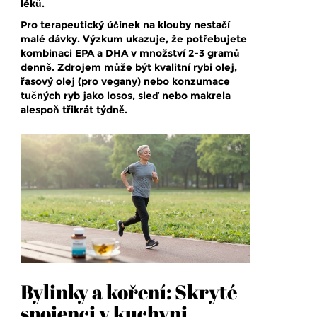
léků.
Pro terapeutický účinek na klouby nestačí
malé dávky. Výzkum ukazuje, že potřebujete
kombinaci EPA a DHA v množství 2-3 gramů
denně. Zdrojem může být kvalitní rybi olej,
řasový olej (pro vegany) nebo konzumace
tučných ryb jako losos, sleď nebo makrela
alespoň třikrát týdně.
Bylinky a koření: Skryté
spojenci v kuchyni