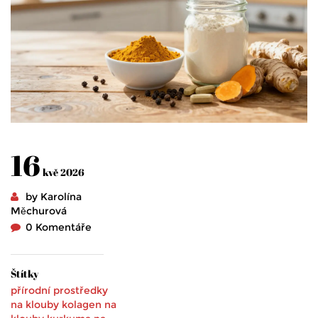
16
kvě 2026
by Karolína
Měchurová
0 Komentáře
Štítky
přírodní prostředky
na klouby
kolagen na