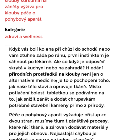
klouby
kurkuma na
záněty
výživa pro
klouby
péče o
pohybový aparát
Kategorie
zdraví a wellness
Když vás bolí kolena při chůzi do schodů nebo
vám ztuhne záda po ránu, první instinktem je
sáhnout po lékárně. Ale co když je odpověď
skrytá v kuchyni nebo na zahradě? Hledání
přírodních prostředků na klouby
není jen o
alternativní medicíně; je to o pochopení toho,
jak naše tělo staví a opravuje tkáně. Místo
potlačení bolesti tabletkou se podíváme na
to, jak snížit zánět a dodat chrupavkám
potřebné stavební kameny přímo z přírody.
Péče o pohybový aparát vyžaduje přístup ze
dvou stran: musíme tlumit zánětlivé procesy,
které ničí tkáně, a zároveň dodávat materiály
pro jejich obnovu. Nejčastější chybou je
spoléhat se pouze na jeden „zázračný“