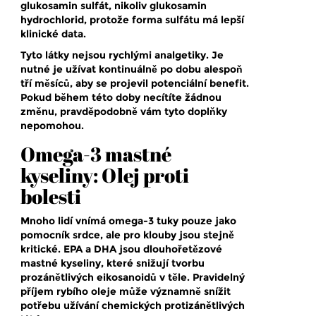
glukosamin sulfát, nikoliv glukosamin
hydrochlorid, protože forma sulfátu má lepší
klinické data.
Tyto látky nejsou rychlými analgetiky. Je
nutné je užívat kontinuálně po dobu alespoň
tří měsíců, aby se projevil potenciální benefit.
Pokud během této doby necítíte žádnou
změnu, pravděpodobně vám tyto doplňky
nepomohou.
Omega-3 mastné
kyseliny: Olej proti
bolesti
Mnoho lidí vnímá omega-3 tuky pouze jako
pomocník srdce, ale pro klouby jsou stejně
kritické.
EPA a DHA
jsou
dlouhořetězové
mastné kyseliny, které snižují tvorbu
prozánětlivých eikosanoidů v těle
. Pravidelný
příjem rybího oleje může významně snížit
potřebu užívání chemických protizánětlivých