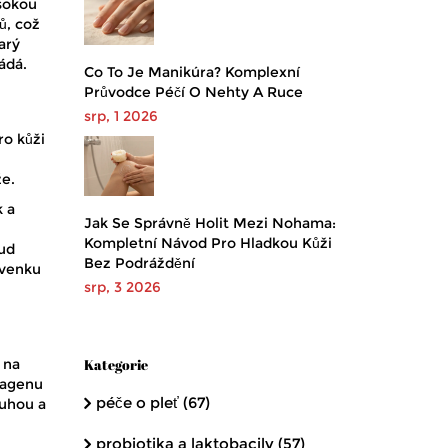
ysokou
ů, což
tarý
ádá.
Co To Je Manikúra? Komplexní
Průvodce Péčí O Nehty A Ruce
srp, 1 2026
ro kůži
že.
k a
Jak Se Správně Holit Mezi Nohama:
Kompletní Návod Pro Hladkou Kůži
kud
Bez Podráždění
 venku
srp, 3 2026
 na
Kategorie
olagenu
péče o pleť
(67)
tuhou a
probiotika a laktobacily
(57)