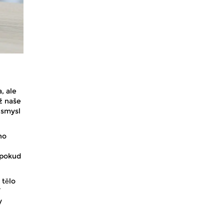
, ale
ž naše
 smysl
ho
i
 pokud
 tělo
í
y