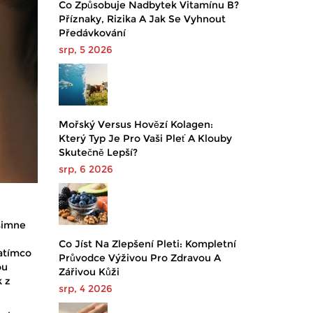
Co Způsobuje Nadbytek Vitamínu B?
Příznaky, Rizika A Jak Se Vyhnout
Předávkování
srp, 5 2026
Mořský Versus Hovězí Kolagen:
Který Typ Je Pro Vaši Pleť A Klouby
Skutečně Lepší?
srp, 6 2026
všimne
Co Jíst Na Zlepšení Pleti: Kompletní
Zatímco
Průvodce Výživou Pro Zdravou A
ou
Zářivou Kůži
k z
srp, 4 2026