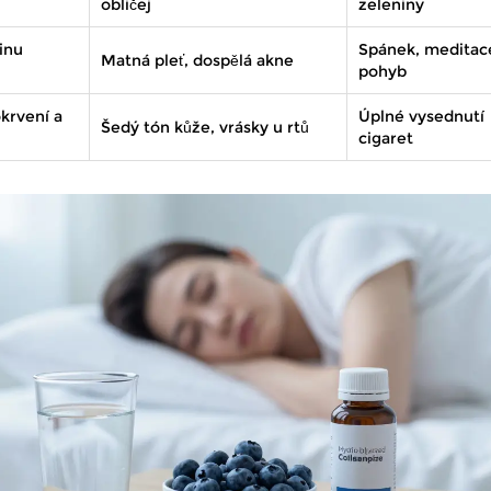
obličej
zeleniny
inu
Spánek, meditac
Matná pleť, dospělá akne
pohyb
krvení a
Úplné vysednutí
Šedý tón kůže, vrásky u rtů
cigaret