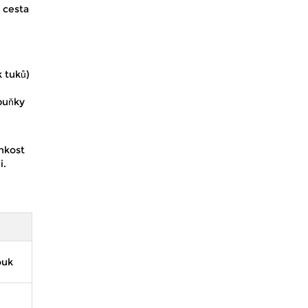
í cesta
k tuků)
 buňky
lhkost
i.
ouk