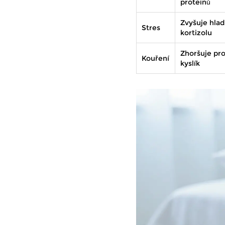
proteinů
Zvyšuje hlad
Stres
kortizolu
Zhoršuje pro
Kouření
kyslík