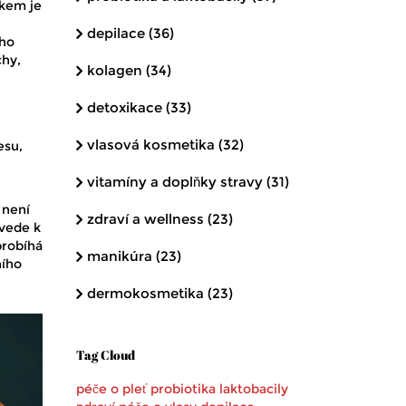
dkem je
depilace
(36)
ého
chy,
kolagen
(34)
detoxikace
(33)
vlasová kosmetika
(32)
esu,
vitamíny a doplňky stravy
(31)
 není
zdraví a wellness
(23)
 vede k
probíhá
manikúra
(23)
ního
dermokosmetika
(23)
Tag Cloud
péče o pleť
probiotika
laktobacily