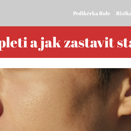
Pedikérka Role
Rizik
pleti a jak zastavit s