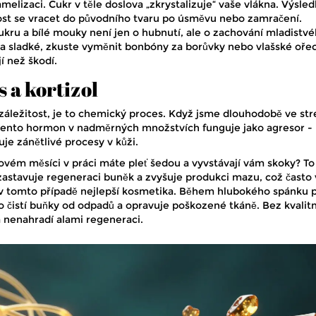
amelizaci. Cukr v těle doslova „zkrystalizuje“ vaše vlákna. Výsle
nost se vracet do původního tvaru po úsměvu nebo zamračení.
ru a bílé mouky není jen o hubnutí, ale o zachování mladistv
a sladké, zkuste vyměnit bonbóny za borůvky nebo vlašské oře
í než škodí.
 a kortizol
 záležitost, je to chemický proces. Když jsme dlouhodobě ve str
Tento hormon v nadměrných množstvích funguje jako agresor -
je zánětlivé procesy v kůži.
esovém měsíci v práci máte pleť šedou a vyvstávají vám skoky? To
zastavuje regeneraci buněk a zvyšuje produkci mazu, což často
 v tomto případě nejlepší kosmetika. Během hlubokého spánku 
lo čistí buňky od odpadů a opravuje poškozené tkáně. Bez kvalit
 nenahradí alami regeneraci.