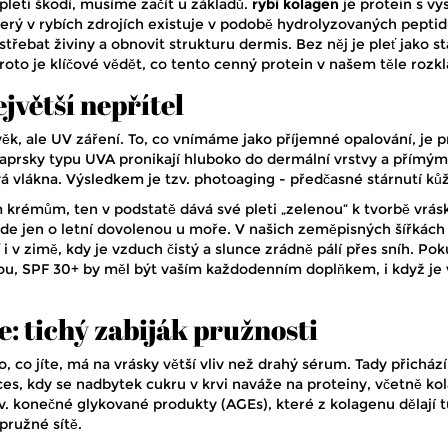
leti škodí, musíme začít u základů.
rybí kolagen
je
protein s v
erý v rybích zdrojích existuje v podobě hydrolyzovaných peptid
střebat živiny a obnovit strukturu dermis
. Bez něj je pleť jako s
 Proto je klíčové vědět, co tento cenný protein v našem těle rozkl
jvětší nepřítel
ěk, ale
UV záření
. To, co vnímáme jako příjemné opalování, je p
Paprsky typu UVA pronikají hluboko do dermální vrstvy a přímým
 vlákna. Výsledkem je tzv. photoaging - předčasné stárnutí ků
krémům, ten v podstatě dává své pleti „zelenou“ k tvorbě vrás
de jen o letní dovolenou u moře. V našich zeměpisných šířkách
i v zimě, kdy je vzduch čistý a slunce zrádně pálí přes sníh. Po
kou, SPF 30+ by měl být vaším každodenním doplňkem, i když je
e: tichý zabiják pružnosti
, co jíte, má na vrásky větší vliv než drahý sérum. Tady přichází
oces, kdy se nadbytek cukru v krvi naváže na proteiny, včetně k
tzv. konečné glykované produkty (AGEs), které z kolagenu dělají 
pružné sítě.