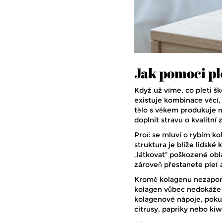
Jak pomoci pl
Když už víme, co pleti šk
existuje kombinace věcí,
tělo s věkem produkuje 
doplnit stravu o kvalitní 
Proč se mluví o rybím ko
struktura je blíže lidské
„látkovat“ poškozené obl
zároveň přestanete pleť 
Kromě kolagenu nezapomeň
kolagen vůbec nedokáže s
kolagenové nápoje, pokud
citrusy, papriky nebo kiw