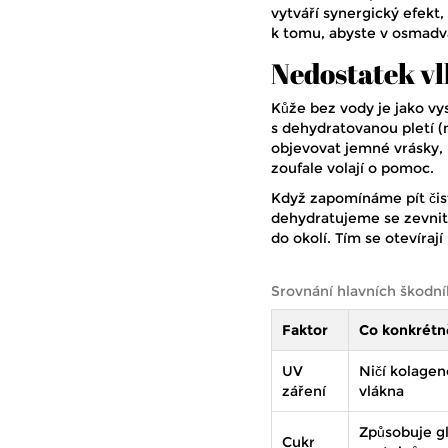
vytváří synergický efekt, 
k tomu, abyste v osmadva
Nedostatek vl
Kůže bez vody je jako vy
s dehydratovanou pletí (
objevovat jemné vrásky, 
zoufale volají o pomoc.
Když zapomínáme pít čis
dehydratujeme se zevnitř
do okolí. Tím se otevíra
Srovnání hlavních škodník
Faktor
Co konkrétn
UV
Ničí kolage
záření
vlákna
Způsobuje gl
Cukr