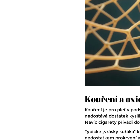
Kouření a oxi
Kouření je pro pleť v pod
nedostává dostatek kyslík
Navíc cigarety přivádí d
Typické „vrásky kuřáka“ 
nedostatkem prokrvení a