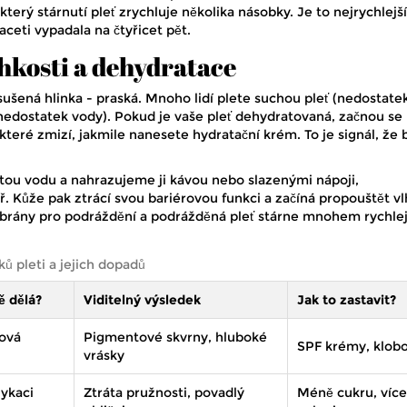
který stárnutí pleť zrychluje několika násobky. Je to nejrychlejš
ceti vypadala na čtyřicet pět.
hkosti a dehydratace
sušená hlinka - praská. Mnoho lidí plete suchou pleť (nedostate
nedostatek vody). Pokud je vaše pleť dehydratovaná, začnou se
které zmizí, jakmile nanesete hydratační krém. To je signál, že
tou vodu a nahrazujeme ji kávou nebo slazenými nápoji,
. Kůže pak ztrácí svou bariérovou funkci a začíná propouštět v
jí brány pro podráždění a podrážděná pleť stárne mnohem rychlej
ů pleti a jejich dopadů
ě dělá?
Viditelný výsledek
Jak to zastavit?
nová
Pigmentové skvrny, hluboké
SPF krémy, klob
vrásky
ykaci
Ztráta pružnosti, povadlý
Méně cukru, více