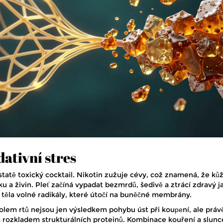
dativní stres
statě toxický cocktail. Nikotin zužuje cévy, což znamená, že ků
u a živin. Pleť začíná vypadat bezmrdů, šedivě a ztrácí zdravý ja
o těla volné radikály, které útočí na buněčné membrány.
kolem rtů nejsou jen výsledkem pohybu úst při kouреní, ale práv
 rozkladem strukturálních proteinů. Kombinace kouření a slunc