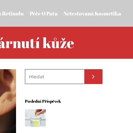
a Retinolu
Péče O Patu
Netestovaná Kosmetika
tárnutí kůže
Poslední Příspěvek