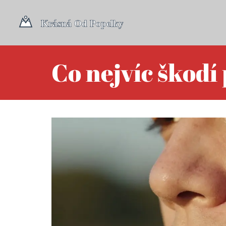
Co nejvíc škodí 