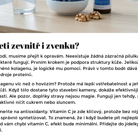
eti zevnitř i zvenku?
odí, musíme přejít k opravám. Neexistuje žádná zázračná pilulka
 které fungují. Prvním krokem je podpora struktury kůže. Jeliko
méně kolagenu, je logické mu pomoci. Právě v tomto bodě dává
zdroje proteinů.
lagenu víc než o hovězím? Protože má lepší vstřebatelnost a je
 kůži. Když tělo dostane tyto stavební kameny, dokáže efektivněj
asti. Ale pozor, doplňky stravy nejsou magie. Fungují jen tehdy,
aktivně ničit cukrem nebo sluncem.
te na antioxidanty. Vitamin C je zde klíčový, protože bez něj
právně syntetizovat. To znamená, že i když budete pít nejlepš
 vám chybí vitamin C, efekt bude minimální. Přidejte do jídelk
i.