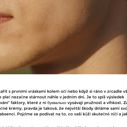
kařit s prvními vráskami kolem očí nebo když si ráno v zrcadle 
e pleť nezačne stárnout náhle v jednim dni. Je to spíš výsledek
ní“ faktory, které z ní буквально vysávají pružnost a vlhkost. 
ačné krémy, pravda je taková, že největší škody děláme sami sv
 absencí. Pojďme se podívat na to, co vaší kůži skutečně ničí a ja