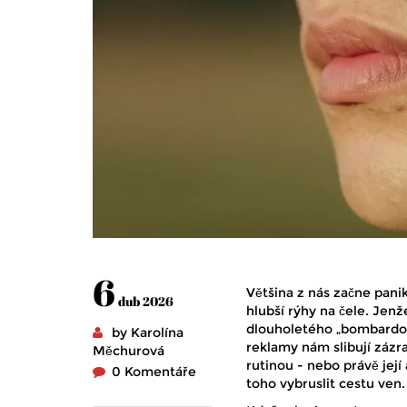
6
Většina z nás začne pani
dub 2026
hlubší rýhy na čele. Jenž
dlouholetého „bombardová
by Karolína
reklamy nám slibují zázr
Měchurová
rutinou - nebo právě její
0 Komentáře
toho vybruslit cestu ven.