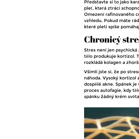
Představte si to jako kar
pleť, která ztrácí schop
Omezení rafinovaného cuk
vzhledu. Pokud máte rád
které pleti spíše pomáhaj
Chronicý stres
Stres není jen psychická
tělo produkuje
kortizol
. 
rozkládá kolagen a zhoršu
Všimli jste si, že po str
náhoda. Vysoký kortizol 
dospělé akne. Spánek je
proces autofagie, kdy tě
spánku žádný krém světa