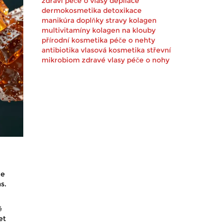
zdraví
péče o vlasy
depilace
dermokosmetika
detoxikace
manikúra
doplňky stravy
kolagen
multivitamíny
kolagen na klouby
přírodní kosmetika
péče o nehty
antibiotika
vlasová kosmetika
střevní
mikrobiom
zdravé vlasy
péče o nohy
že
s.
ě
et