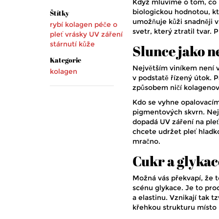
Když mluvíme o tom, co p
biologickou hodnotou, kt
Štítky
umožňuje kůži snadněji v
rybí kolagen
péče o
svetr, který ztratil tvar.
pleť
vrásky
UV záření
stárnutí kůže
Slunce jako ne
Kategorie
Největším viníkem není v
kolagen
v podstatě řízený útok. 
způsobem ničí kolagenová
Kdo se vyhne opalovacím 
pigmentových skvrn. Nej
dopadá UV záření na pleť 
chcete udržet pleť hlad
mračno.
Cukr a glykac
Možná vás překvapí, že to
scénu
glykace
. Je to pr
a elastinu. Vznikají tak 
křehkou strukturu místo 