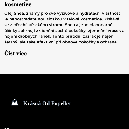
kosmetice
Olej Shea, známý pro své výživové a hydratační vlastnosti,
je nepostradatelnou složkou v tělové kosmetice. Získává
se z ořechů afrického stromu Shea a jeho blahodárné
účinky zahrnují zklidnění suché pokožky, zjemnění vrásek a
hojení drobných ranek. Tento přírodní zázrak je nejen
šetrný, ale také efektivní při obnově pokožky a ochraně
před vnějšími vlivy. Objevte, jak jej využít ve své
Číst více
každodenní péči o pokožku pro dosažení nejlepšího
výsledku.