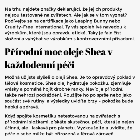
Na trhu najdete značky deklarující, že jejich produkty
nejsou testované na zvířatech. Ale jak se v tom vyznat?
Podívejte se na certifikace jako Leaping Bunny nebo
Cruelty-Free International. Ty vás spolehlivě navedou k
výrobkům, které jsou opravdu etické. Taky je fajn číst
složení a vyhýbat se výrobkům s kontroverzními přísadami.
Přírodní moc oleje Shea v
každodenní péči
Možná už jste slyšeli o oleji Shea. Je to opravdový poklad v
tělové kosmetice. Shea olej hydratuje pokožku, zjemňuje
vrásky a pomáhá hojit drobné ranky. Navíc je přírodní,
takže nehrozí podráždění. Použijte ho po sprše nebo jako
součást své rutiny, a výsledky uvidíte brzy – pokožka bude
hebká a zdravá.
Když spojíte kosmetiku netestovanou na zvířatech s
přírodními složkami, získáte skutečnou péči, která je nejen
účinná, ale i laskavá pro planetu. Vyzkoušejte a uvidíte, že
péče o sebe může být přirozená a férová zároveň.