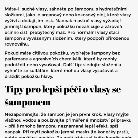
Máte-li suché vlasy, sáhněte po šamponu s hydratačními
složkami, jako je arganový nebo kokosový olej, které vlasy
vyživí a dodají jim lesk. Naopak mastné vlasy vyžadují
jemnější šampon, který pokožku nezahlcuje a zároveň
účinně čistí přebytečný maz. Pro normální vlasy stačí
šampon s vyváženým složením, který podpoří přirozenou
rovnováhu.
Pokud máte citlivou pokožku, vybírejte šampony bez
parfemace a agresivních chemikálií, které by mohly
podráždit nebo vysušovat. Další tip: sledujte složení a
vyhněte se sulfátům, které mohou vlasy vysušovat a
dráždit pokožku hlavy.
Tipy pro lepší péči o vlasy se
šamponem
Nezapomínejte, že šampon je jen první krok. Vlasy myjte
vlažnou vodou a používejte přiměřené množství přípravku
– příliš mnoho šamponu neznamená lepší efekt, spíš
naopak. Při mytí pokožku jemně masírujte konečky prstů,
nehty používat nechte. Po mytí vždy aplikujte kondicionér