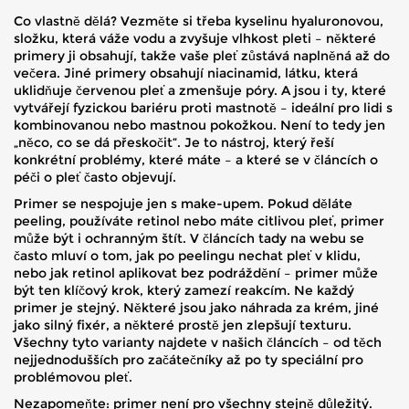
Co vlastně dělá? Vezměte si třeba
kyselinu hyaluronovou
,
složku, která váže vodu a zvyšuje vlhkost pleti
– některé
primery ji obsahují, takže vaše pleť zůstává naplněná až do
večera. Jiné primery obsahují
niacinamid
,
látku, která
uklidňuje červenou pleť a zmenšuje póry
. A jsou i ty, které
vytvářejí fyzickou bariéru proti mastnotě – ideální pro lidi s
kombinovanou nebo mastnou pokožkou. Není to tedy jen
„něco, co se dá přeskočit“. Je to nástroj, který řeší
konkrétní problémy, které máte – a které se v článcích o
péči o pleť často objevují.
Primer se nespojuje jen s make-upem. Pokud děláte
peeling, používáte retinol nebo máte citlivou pleť, primer
může být i ochranným štít. V článcích tady na webu se
často mluví o tom, jak po peelingu nechat pleť v klidu,
nebo jak retinol aplikovat bez podráždění – primer může
být ten klíčový krok, který zamezí reakcím. Ne každý
primer je stejný. Některé jsou jako náhrada za krém, jiné
jako silný fixér, a některé prostě jen zlepšují texturu.
Všechny tyto varianty najdete v našich článcích – od těch
nejjednodušších pro začátečníky až po ty speciální pro
problémovou pleť.
Nezapomeňte: primer není pro všechny stejně důležitý.