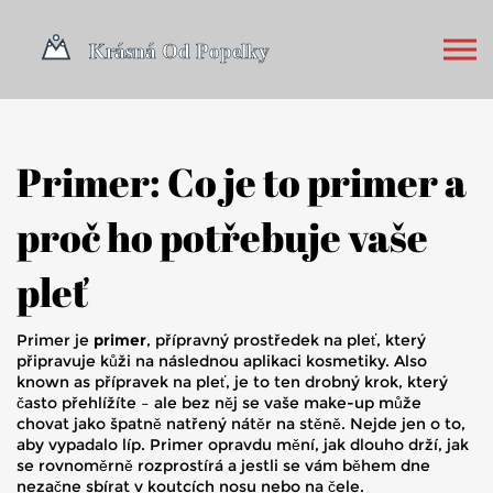
Primer: Co je to primer a
proč ho potřebuje vaše
pleť
Primer je
primer
,
přípravný prostředek na pleť, který
připravuje kůži na následnou aplikaci kosmetiky
. Also
known as
přípravek na pleť
, je to ten drobný krok, který
často přehlížíte – ale bez něj se vaše make-up může
chovat jako špatně natřený nátěr na stěně.
Nejde jen o to,
aby vypadalo líp. Primer opravdu mění, jak dlouho drží, jak
se rovnoměrně rozprostírá a jestli se vám během dne
nezačne sbírat v koutcích nosu nebo na čele.