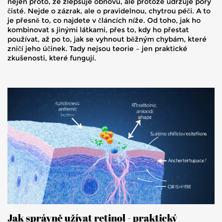
nejen proto, že zlepšuje obnovu, ale protože udržuje póry
čisté. Nejde o zázrak, ale o pravidelnou, chytrou péči. A to
je přesně to, co najdete v článcích níže. Od toho, jak ho
kombinovat s jinými látkami, přes to, kdy ho přestat
používat, až po to, jak se vyhnout běžným chybám, které
zničí jeho účinek. Tady nejsou teorie – jen praktické
zkušenosti, které fungují.
Jak správně užívat retinol - praktický