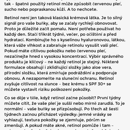
tak – špatně použitý retinol může způsobit červenou pleť,
sucho nebo popraskanou kůži. A to nechcete.
Retinol není jen taková klasická krémová látka. Je to silný
signál pro vaše buňky, aby se začaly rychleji obnovovat.
Proto je důležité začít pomalu. Není potřeba používat ho
každý den. Stačí třikrát týdně, večer, po očištění a před
hydratací. Kombinujte ho s
kyselinou hyaluronovou
,
látkou,
která váže vlhkost a zabraňuje retinolu vysušit vaši pleť
.
Pokud máte citlivou pokožku nebo červenou pleť,
nezačínejte hned s vysokou koncentrací. Výběr správného
produktu je klíčový – ne každý retinol je stejný. Některé
formulace obsahují i zklidňující složky jako
aloe vera
,
přírodní složku, která zmírňuje podráždění a podporuje
obnovu
.
A nezapomeňte na sluneční ochranu. Retinol
zvyšuje citlivost na slunce – bez krému s SPF 30+ se
můžete vystavit riziku poškození pokožky.
Co se děje v těle, když retinol začne působit? První týdny
můžete cítit, že vaše pleť je sušší nebo mírně zarudlá. To je
normální – vaše buňky se přizpůsobují. Po třech až šesti
týdnech začnou přicházet výsledky: jemné vrásky se
vyhlazují, textura pokožky se zjemňuje, pórům se
zmenšují. A pokud máte akné, retinol pomůže i tam –