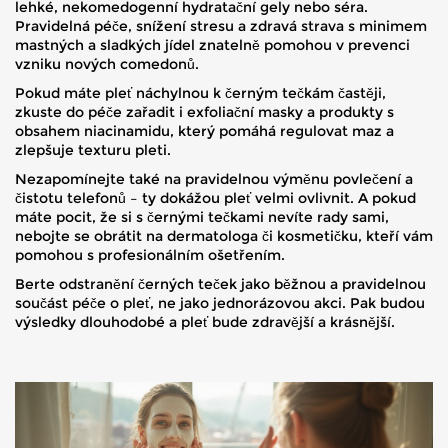
lehké, nekomedogenní hydratační gely nebo séra.
Pravidelná péče, snížení stresu a zdravá strava s minimem
mastných a sladkých jídel znatelně pomohou v prevenci
vzniku nových comedonů.
Pokud máte pleť náchylnou k černým tečkám častěji,
zkuste do péče zařadit i exfoliační masky a produkty s
obsahem niacinamidu, který pomáhá regulovat maz a
zlepšuje texturu pleti.
Nezapomínejte také na pravidelnou výměnu povlečení a
čistotu telefonů – ty dokážou pleť velmi ovlivnit. A pokud
máte pocit, že si s černými tečkami nevíte rady sami,
nebojte se obrátit na dermatologa či kosmetičku, kteří vám
pomohou s profesionálním ošetřením.
Berte odstranění černých teček jako běžnou a pravidelnou
součást péče o pleť, ne jako jednorázovou akci. Pak budou
výsledky dlouhodobé a pleť bude zdravější a krásnější.