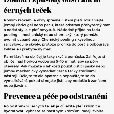
černých teček
Prvním krokem je vždy správné čištění pleti. Používejte
jemný čisticí gel nebo pěnu, která odstraní přebytečný maz
a nečistoty, ale pleť nevysuší. Následně přijde na řadu
peeling – mechanický nebo chemický, který pomůže
uvolnit ucpané póry. Chemický peeling s kyselinou
salicylovou je skvělý, protože proniká do pórů a odbourává
bakterie i přebytečný maz.
Parní lázeň na obličej je taky skvělá pomůcka. Zahřejte si
obličej nad horkou vodou asi 5–10 minut, aby se póry
otevřely. Pak můžete s lehkostí použít čistící pásky nebo
jemně mechanicky vymačkat černé tečky sterilními
nástroji. Dělejte to ale opatrně a nepouštějte se do
vymačkávání, pokud si nejste jistí, aby nedošlo k zanícení
nebo jizvám.
Prevence a péče po odstranění
Po odstranění černých teček je důležité pleť zklidnit a
hydratovat. Vyhněte se mastným krémům, raději zvolte