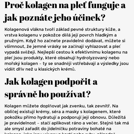
Proč kolagen na pleť funguje a
jak poznáte jeho účinek?
Kolagenová vlákna tvoří základ pevné struktury kůže, a
vrstva kolagenu v pokožce dělá její povrch hladkým a
pružným. Když ho začnete pravidelně dodávat, můžete si
všimnout, že jemné vrásky se začínají vyhlazovat a pleť
vypadá svěžeji. Nejlepší cestou k efektivnímu kolagenu na
pleť jsou produkty, které obsahují hydrolyzovaný nebo
mořský kolagen – ty se snadněji vstřebávají a výsledky jsou
vidět dřív než u klasických krémů.
Jak kolagen podpořit a
správně ho používat?
Kolagen můžete doplňovat jak zvenku, tak zevnitř. Na
obličej existují krémy, séra a masky s kolagenem, které
pokožku přímo hydratují a podporují její obnovu. Důležitá
je pravidelnost – stačí aplikovat ráno a večer. Stejně tak má
ale smysl zařadit do jídelníčku potraviny bohaté na