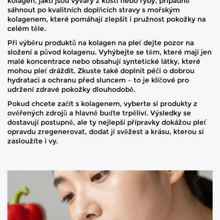
kolagen, jako jsou vývary z kostí nebo ryby, případně
sáhnout po kvalitních doplňcích stravy s mořským
kolagenem, které pomáhají zlepšit i pružnost pokožky na
celém těle.
Při výběru produktů na kolagen na pleť dejte pozor na
složení a původ kolagenu. Vyhýbejte se těm, které mají jen
malé koncentrace nebo obsahují syntetické látky, které
mohou pleť dráždit. Zkuste také doplnit péči o dobrou
hydrataci a ochranu před sluncem – to je klíčové pro
udržení zdravé pokožky dlouhodobě.
Pokud chcete začít s kolagenem, vyberte si produkty z
ověřených zdrojů a hlavně buďte trpěliví. Výsledky se
dostavují postupně, ale ty nejlepší přípravky dokážou pleť
opravdu zregenerovat, dodat jí svěžest a krásu, kterou si
zasloužíte i vy.