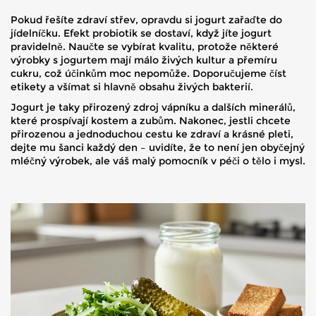
Pokud řešíte zdraví střev, opravdu si jogurt zařaďte do
jídelníčku. Efekt probiotik se dostaví, když jíte jogurt
pravidelně. Naučte se vybírat kvalitu, protože některé
výrobky s jogurtem mají málo živých kultur a přemíru
cukru, což účinkům moc nepomůže. Doporučujeme číst
etikety a všímat si hlavně obsahu živých bakterií.
Jogurt je taky přirozený zdroj vápníku a dalších minerálů,
které prospívají kostem a zubům. Nakonec, jestli chcete
přirozenou a jednoduchou cestu ke zdraví a krásné pleti,
dejte mu šanci každý den – uvidíte, že to není jen obyčejný
mléčný výrobek, ale váš malý pomocník v péči o tělo i mysl.