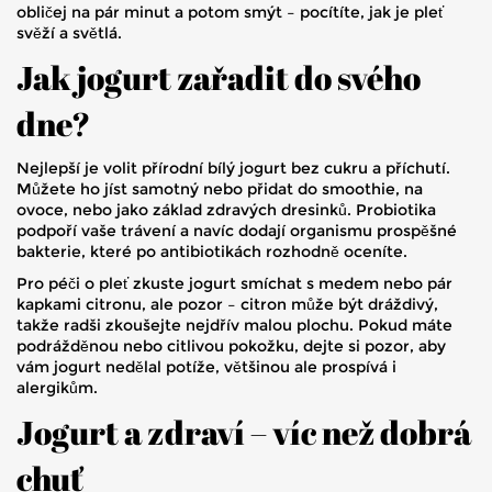
obličej na pár minut a potom smýt – pocítíte, jak je pleť
svěží a světlá.
Jak jogurt zařadit do svého
dne?
Nejlepší je volit přírodní bílý jogurt bez cukru a příchutí.
Můžete ho jíst samotný nebo přidat do smoothie, na
ovoce, nebo jako základ zdravých dresinků. Probiotika
podpoří vaše trávení a navíc dodají organismu prospěšné
bakterie, které po antibiotikách rozhodně oceníte.
Pro péči o pleť zkuste jogurt smíchat s medem nebo pár
kapkami citronu, ale pozor – citron může být dráždivý,
takže radši zkoušejte nejdřív malou plochu. Pokud máte
podrážděnou nebo citlivou pokožku, dejte si pozor, aby
vám jogurt nedělal potíže, většinou ale prospívá i
alergikům.
Jogurt a zdraví – víc než dobrá
chuť