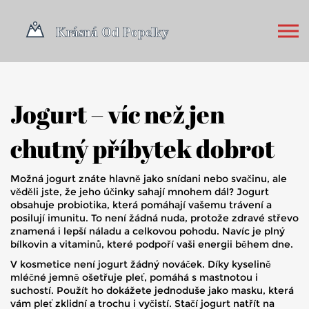
Jogurt – víc než jen
chutný příbytek dobrot
Možná jogurt znáte hlavně jako snídani nebo svačinu, ale
věděli jste, že jeho účinky sahají mnohem dál? Jogurt
obsahuje probiotika, která pomáhají vašemu trávení a
posilují imunitu. To není žádná nuda, protože zdravé střevo
znamená i lepší náladu a celkovou pohodu. Navíc je plný
bílkovin a vitaminů, které podpoří vaši energii během dne.
V kosmetice není jogurt žádný nováček. Díky kyselině
mléčné jemně ošetřuje pleť, pomáhá s mastnotou i
suchostí. Použít ho dokážete jednoduše jako masku, která
vám pleť zklidní a trochu i vyčistí. Stačí jogurt natřít na