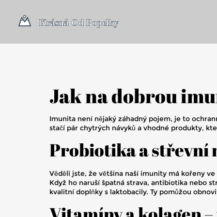
Jak na dobrou imu
Imunita není nějaký záhadný pojem, je to ochrann
stačí pár chytrých návyků a vhodné produkty, k
Probiotika a střevní
Věděli jste, že většina naší imunity má kořeny ve
Když ho naruší špatná strava, antibiotika nebo st
kvalitní doplňky s laktobacily. Ty pomůžou obnov
Vitamíny a kolagen –