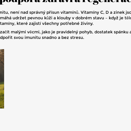
u, není nad správný přísun vitamínů. Vitamíny C, D a zinek jsou
pomáhá udržet pevnou kůži a klouby v dobrém stavu – když je těl
amíny, které zajistí všechny potřebné živiny.
í začít malými věcmi, jako je pravidelný pohyb, dostatek spánku
odpořit svou imunitu snadno a bez stresu.