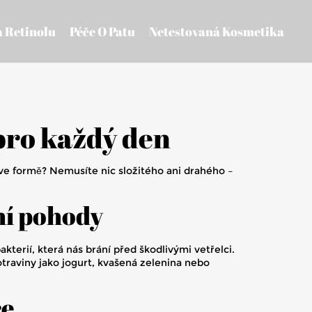
a Retinolu
Péče O Patu
Netestovaná Kosmetika
pro každý den
 ve formě? Nemusíte nic složitého ani drahého –
ní pohody
terií, která nás brání před škodlivými vetřelci.
potraviny jako jogurt, kvašená zelenina nebo
ce