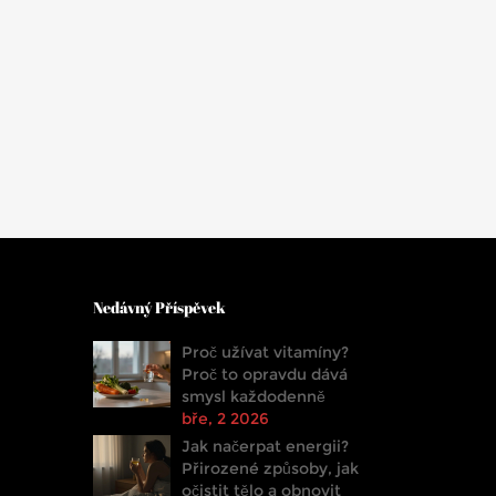
Nedávný Příspěvek
Proč užívat vitamíny?
Proč to opravdu dává
smysl každodenně
bře, 2 2026
Jak načerpat energii?
Přirozené způsoby, jak
očistit tělo a obnovit