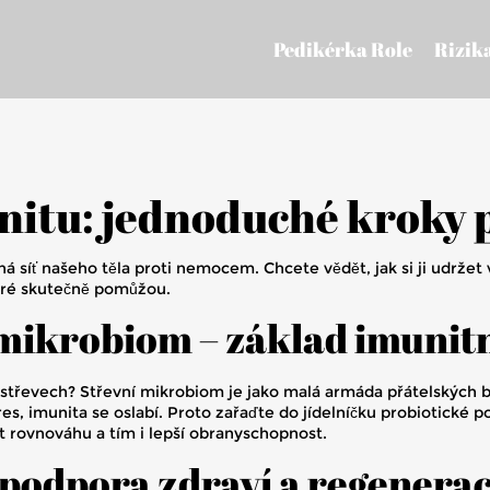
Pedikérka Role
Rizik
nitu: jednoduché kroky 
á síť našeho těla proti nemocem. Chcete vědět, jak si ji udržet
teré skutečně pomůžou.
 mikrobiom – základ imunit
 střevech? Střevní mikrobiom je jako malá armáda přátelských bak
res, imunita se oslabí. Proto zařaďte do jídelníčku probiotické 
it rovnováhu a tím i lepší obranyschopnost.
 podpora zdraví a regenera