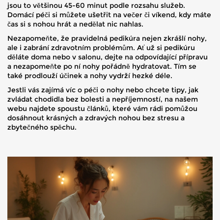
jsou to většinou 45-60 minut podle rozsahu služeb.
Domácí péči si můžete ušetřit na večer či víkend, kdy máte
čas si s nohou hrát a nedělat nic nahlas.
Nezapomeňte, že pravidelná pedikúra nejen zkrášlí nohy,
ale i zabrání zdravotním problémům. Ať už si pedikúru
děláte doma nebo v salonu, dejte na odpovídající přípravu
a nezapomeňte po ní nohy pořádně hydratovat. Tím se
také prodlouží účinek a nohy vydrží hezké déle.
Jestli vás zajímá víc o péči o nohy nebo chcete tipy, jak
zvládat chodidla bez bolesti a nepříjemností, na našem
webu najdete spoustu článků, které vám rádi pomůžou
dosáhnout krásných a zdravých nohou bez stresu a
zbytečného spěchu.