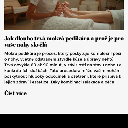
Jak dlouho trvá mokrá pedikúra a proč je pro
vaše nohy skvělá
Mokrá pedikúra je proces, který poskytuje komplexní péči
o nohy, včetně odstranění ztvrdlé kůže a úpravy nehtů.
Trvá obvykle 60 až 90 minut, v závislosti na stavu nohou a
konkrétních službách. Tato procedura může vašim nohám
poskytnout hluboký odpočinek a ošetření, které přispívá k
jejich zdraví i estetice. Díky kombinaci relaxace a péče
může také posloužit jako skvělá forma relaxace. Je
Číst více
důležité vědět, jak ošetření probíhá a co od mokré
pedikúry očekávat.