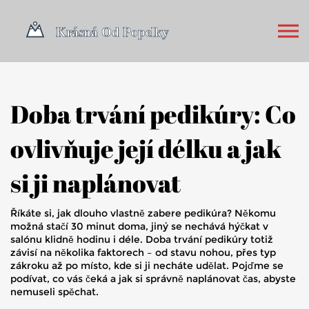
Doba trvání pedikúry: Co
ovlivňuje její délku a jak
si ji naplánovat
Říkáte si, jak dlouho vlastně zabere pedikúra? Někomu
možná stačí 30 minut doma, jiný se nechává hýčkat v
salónu klidně hodinu i déle. Doba trvání pedikúry totiž
závisí na několika faktorech – od stavu nohou, přes typ
zákroku až po místo, kde si ji necháte udělat. Pojďme se
podívat, co vás čeká a jak si správně naplánovat čas, abyste
nemuseli spěchat.