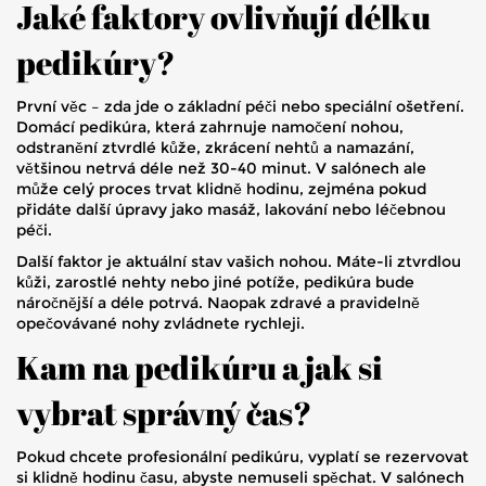
Jaké faktory ovlivňují délku
pedikúry?
První věc – zda jde o základní péči nebo speciální ošetření.
Domácí pedikúra, která zahrnuje namočení nohou,
odstranění ztvrdlé kůže, zkrácení nehtů a namazání,
většinou netrvá déle než 30-40 minut. V salónech ale
může celý proces trvat klidně hodinu, zejména pokud
přidáte další úpravy jako masáž, lakování nebo léčebnou
péči.
Další faktor je aktuální stav vašich nohou. Máte-li ztvrdlou
kůži, zarostlé nehty nebo jiné potíže, pedikúra bude
náročnější a déle potrvá. Naopak zdravé a pravidelně
opečovávané nohy zvládnete rychleji.
Kam na pedikúru a jak si
vybrat správný čas?
Pokud chcete profesionální pedikúru, vyplatí se rezervovat
si klidně hodinu času, abyste nemuseli spěchat. V salónech