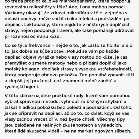
co třeba
probiotika
,
živé mikroorganismy, které podporují
rovnováhu mikroflóry v těle
? Ano, i ona mohou pomoci.
Výzkumy ukazují, že zdravá mikroflóra v těle, zejména v
oblasti pochvy, může snížit riziko infekcí a podráždění po
depilaci. Laktobacily, které najdete v některých doplňcích
stravy, nejen podporují trávení, ale také pomáhají udržovat
přirozenou ochranu kůže.
Co se týče frekvence – nejde o to, jak často se holíte, ale o
to, jak dobře se kůže zotaví. Pokud se vám po každé
depilaci objeví vyrážka nebo vlasy rostou do kůže, je čas
přemýšlet o změně metody nebo o přidání doplňků jako
mořský kolagen
,
doplňek stravy s vysokou vstřebatelností,
který podporuje obnovu pokožky
. Ten pomáhá zpevnit kůži
a zlepšit její pružnost, což znamená méně zánětů a
rychlejší hojení.
V této sbírce najdete praktické rady, které vám pomohou
vybrat správnou metodu, vyhnout se běžným chybám a
získat hladkou pokožku bez bolesti a podráždění. Od toho,
jak se připravit na depilaci, až po to, co dělat, když se vás
vlasy začnou vracet dřív, než byste chtěli. Všechny tipy
jsou založené na reálných zkušenostech a výsledcích,
které lidé skutečně viděli – ne na marketingových slibech.