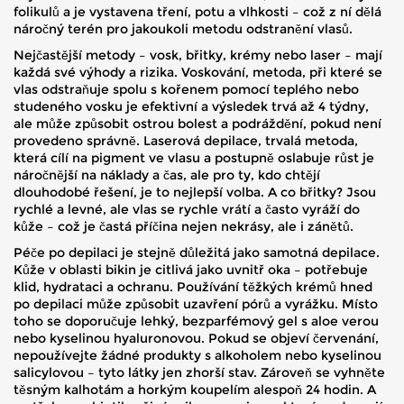
folikulů a je vystavena tření, potu a vlhkosti – což z ní dělá
náročný terén pro jakoukoli metodu odstranění vlasů.
Nejčastější metody – vosk, břitky, krémy nebo laser – mají
každá své výhody a rizika.
Voskování
,
metoda, při které se
vlas odstraňuje spolu s kořenem pomocí teplého nebo
studeného vosku
je efektivní a výsledek trvá až 4 týdny,
ale může způsobit ostrou bolest a podráždění, pokud není
provedeno správně.
Laserová depilace
,
trvalá metoda,
která cílí na pigment ve vlasu a postupně oslabuje růst
je
náročnější na náklady a čas, ale pro ty, kdo chtějí
dlouhodobé řešení, je to nejlepší volba. A co břitky? Jsou
rychlé a levné, ale vlas se rychle vrátí a často vyráží do
kůže – což je častá příčina nejen nekrásy, ale i zánětů.
Péče po depilaci je stejně důležitá jako samotná depilace.
Kůže v oblasti bikin je citlivá jako uvnitř oka – potřebuje
klid, hydrataci a ochranu. Používání těžkých krémů hned
po depilaci může způsobit uzavření pórů a vyrážku. Místo
toho se doporučuje lehký, bezparfémový gel s aloe verou
nebo kyselinou hyaluronovou. Pokud se objeví červenání,
nepoužívejte žádné produkty s alkoholem nebo kyselinou
salicylovou – tyto látky jen zhorší stav. Zároveň se vyhněte
těsným kalhotám a horkým koupelím alespoň 24 hodin. A