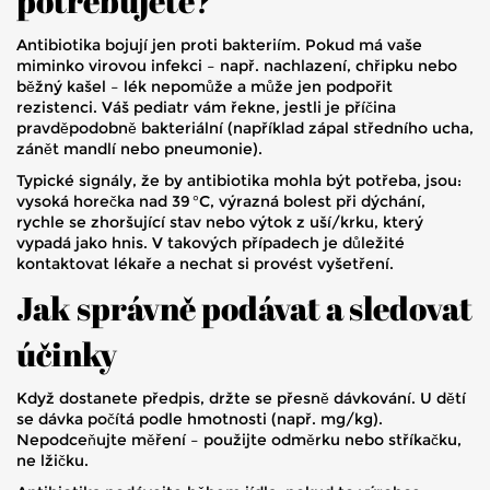
potřebujete?
Antibiotika bojují jen proti bakteriím. Pokud má vaše
miminko virovou infekci – např. nachlazení, chřipku nebo
běžný kašel – lék nepomůže a může jen podpořit
rezistenci. Váš pediatr vám řekne, jestli je příčina
pravděpodobně bakteriální (například zápal středního ucha,
zánět mandlí nebo pneumonie).
Typické signály, že by antibiotika mohla být potřeba, jsou:
vysoká horečka nad 39 °C, výrazná bolest při dýchání,
rychle se zhoršující stav nebo výtok z uší/krku, který
vypadá jako hnis. V takových případech je důležité
kontaktovat lékaře a nechat si provést vyšetření.
Jak správně podávat a sledovat
účinky
Když dostanete předpis, držte se přesně dávkování. U dětí
se dávka počítá podle hmotnosti (např. mg/kg).
Nepodceňujte měření – použijte odměrku nebo stříkačku,
ne lžičku.