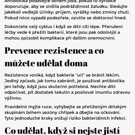
Antibiotika podávejte během jídla, pokud to výrobce
doporučuje, aby se snížila podrážděnost žaludku. Sledujte
jakékoli vedlejší účinky: průjem, vyrážky nebo změny chuti.
Pokud něco vypadá podezřele, ozvěte se doktorovi hned.
Dokončete celý cyklus i když se dítě cítí lépe. Přerušení
léčby vede k přežití bakterií, které jsou pak odolnější a
mohou způsobit komplikace při dalším onemocnění.
Prevence rezistence a co
můžete udělat doma
Rezistence vzniká, když bakterie “učí” se bránit lékům.
Jediný způsob, jak tomu zabránit, je používat antibiotika
jen tehdy, když jsou skutečně potřebná. Nechte dítě
odpočívat, pít dostatek tekutin a posilovat imunitu zdravou
výživou.
Pravidelně myjte ruce, vyhýbejte se přetíženým dětským
skupinám během sezóny chřipek a dbejte na očkování.
Tyto jednoduché kroky snižují riziko bakteriálních infekcí.
Co udělat, když si nejste jistí