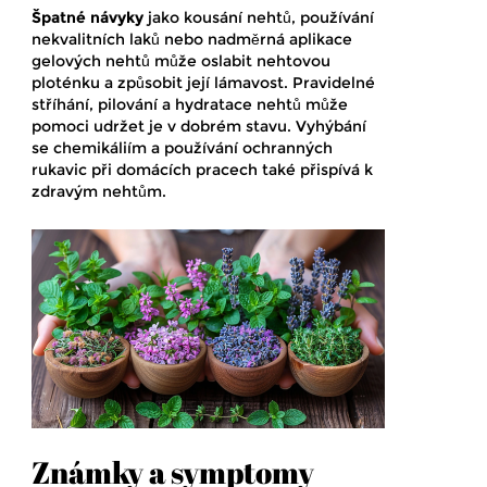
Špatné návyky
jako kousání nehtů, používání
nekvalitních laků nebo nadměrná aplikace
gelových nehtů může oslabit nehtovou
ploténku a způsobit její lámavost. Pravidelné
stříhání, pilování a hydratace nehtů může
pomoci udržet je v dobrém stavu. Vyhýbání
se chemikáliím a používání ochranných
rukavic při domácích pracech také přispívá k
zdravým nehtům.
Známky a symptomy