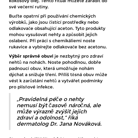
kokosový olej. Tento rituál můžete zařadit do
své večerní rutiny.
Buďte opatrní při používání chemických
výrobků, jako jsou čistící prostředky nebo
odlakovače obsahující aceton. Tyto produkty
mohou vysušovat nehty a způsobit jejich
oslabení. Při práci s chemikáliemi noste
rukavice a vybírejte odlakovače bez acetonu.
Výběr správné obuvi
je nezbytný pro zdraví
nehtů na nohách. Noste pohodlnou, dobře
padnoucí obuv, která umožňuje nohám
dýchat a snižuje tření. Příliš těsná obuv může
vést k zarůstání nehtů a vytvářet podmínky
pro plísňové infekce.
„Pravidelná péče o nehty
nemusí být časově náročná, ale
může výrazně zvýšit jejich
zdraví a odolnost,“ říká
dermatolog Dr. Jana Nováková.