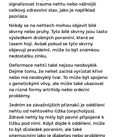
signalizovat trauma nehtu nebo vážnější
celkový zdravotní stav, jako je například
psoriáza.
Někdy se na nehtech mohou objevit bílé
skvrny nebo pruhy. Tyto bílé skvrny jsou často
výsledkem drobných poranění, která se
časem hojí. Avšak pokud se tyto skvrny
objevují pravidelně, může to být známkou
nedostatku zinku.
Deformace nehtů také nejsou neobvyklé.
Dejme tomu, že nehet začíná vyrůstat křivě
nebo má neobvyklý tvar. To může být spojeno
s genetickými vlivy, ale může také ukazovat
na různé formy artritidy nebo srdeční
problémy.
Jedním ze závažnějších příznaků je oddělení
nehtu od nehtového lůžka (onycholýza).
Zdravé nehty by měly být pevně připojené k
lůžku pod nimi. Když dojde k oddělení, může
to být důsledek poranění, ale také
onemocnění jako je diabetes nebo problémy