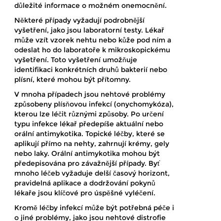
důležité informace o možném onemocnění.
Některé případy vyžadují podrobnější
vyšetření, jako jsou laboratorní testy. Lékař
může vzít vzorek nehtu nebo kůže pod ním a
odeslat ho do laboratoře k mikroskopickému
vyšetření. Toto vyšetření umožňuje
identifikaci konkrétních druhů bakterií nebo
plísní, které mohou být přítomny.
V mnoha případech jsou nehtové problémy
způsobeny plísňovou infekcí (onychomykóza),
kterou lze léčit různými způsoby. Po určení
typu infekce lékař předepíše aktuální nebo
orální antimykotika. Topické léčby, které se
aplikují přímo na nehty, zahrnují krémy, gely
nebo laky. Orální antimykotika mohou být
předepisována pro závažnější případy. Byť
mnoho léčeb vyžaduje delší časový horizont,
pravidelná aplikace a dodržování pokynů
lékaře jsou klíčové pro úspěšné vyléčení.
Kromě léčby infekcí může být potřebná péče i
o jiné problémy, jako jsou nehtové distrofie