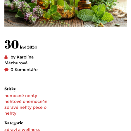
30
kvě 2024
by Karolína
Měchurová
0 Komentáře
Štítky
nemocné nehty
nehtové onemocnění
zdravé nehty
péče o
nehty
Kategorie
zdraví a wellness