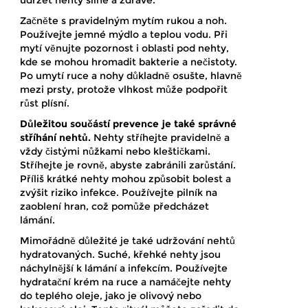
Začněte s pravidelným mytím rukou a noh.
Používejte jemné mýdlo a teplou vodu. Při
mytí věnujte pozornost i oblasti pod nehty,
kde se mohou hromadit bakterie a nečistoty.
Po umytí ruce a nohy důkladně osušte, hlavně
mezi prsty, protože vlhkost může podpořit
růst plísní.
Důležitou součástí prevence je také správné
stříhání nehtů.
Nehty stříhejte pravidelně a
vždy čistými nůžkami nebo kleštičkami.
Stříhejte je rovně, abyste zabránili zarůstání.
Příliš krátké nehty mohou způsobit bolest a
zvýšit riziko infekce. Používejte pilník na
zaoblení hran, což pomůže předcházet
lámání.
Mimořádně důležité je také udržování nehtů
hydratovaných. Suché, křehké nehty jsou
náchylnější k lámání a infekcím. Používejte
hydratační krém na ruce a namáčejte nehty
do teplého oleje, jako je olivový nebo