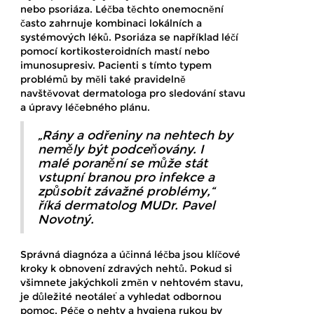
nebo psoriáza. Léčba těchto onemocnění
často zahrnuje kombinaci lokálních a
systémových léků. Psoriáza se například léčí
pomocí kortikosteroidních mastí nebo
imunosupresiv. Pacienti s tímto typem
problémů by měli také pravidelně
navštěvovat dermatologa pro sledování stavu
a úpravy léčebného plánu.
„Rány a odřeniny na nehtech by
neměly být podceňovány. I
malé poranění se může stát
vstupní branou pro infekce a
způsobit závažné problémy,“
říká dermatolog MUDr. Pavel
Novotný.
Správná diagnóza a účinná léčba jsou klíčové
kroky k obnovení zdravých nehtů. Pokud si
všimnete jakýchkoli změn v nehtovém stavu,
je důležité neotáleť a vyhledat odbornou
pomoc. Péče o nehty a hygiena rukou by