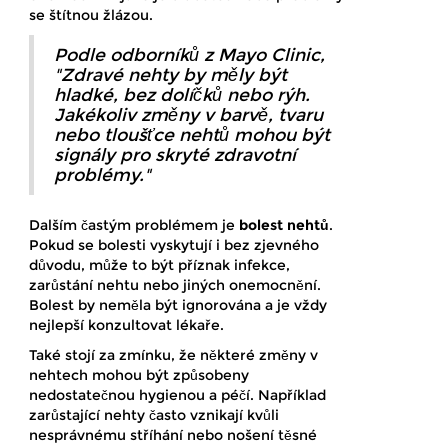
se štítnou žlázou.
Podle odborníků z Mayo Clinic,
"Zdravé nehty by měly být
hladké, bez dolíčků nebo rýh.
Jakékoliv změny v barvě, tvaru
nebo tloušťce nehtů mohou být
signály pro skryté zdravotní
problémy."
Dalším častým problémem je
bolest nehtů
.
Pokud se bolesti vyskytují i bez zjevného
důvodu, může to být příznak infekce,
zarůstání nehtu nebo jiných onemocnění.
Bolest by neměla být ignorována a je vždy
nejlepší konzultovat lékaře.
Také stojí za zmínku, že některé změny v
nehtech mohou být způsobeny
nedostatečnou hygienou a péčí. Například
zarůstající nehty často vznikají kvůli
nesprávnému stříhání nebo nošení těsné