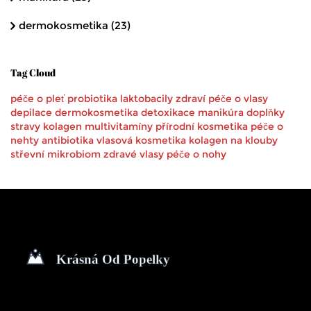
dermokosmetika
(23)
Tag Cloud
péče o pleť
probiotika
laktobacily
zdraví
péče o vlasy
depilace
dermokosmetika
detoxikace
manikúra
doplňky
stravy
kolagen
multivitamíny
přírodní kosmetika
péče o
nehty
antibiotika
vlasová kosmetika
kolagen na klouby
střevní mikrobiom
zdravé vlasy
péče o nohy