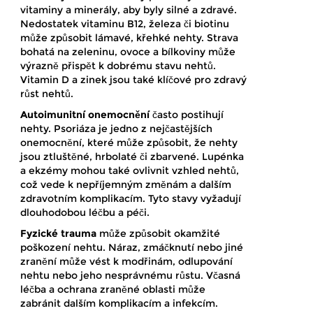
vitaminy a minerály, aby byly silné a zdravé.
Nedostatek vitaminu B12, železa či biotinu
může způsobit lámavé, křehké nehty. Strava
bohatá na zeleninu, ovoce a bílkoviny může
výrazně přispět k dobrému stavu nehtů.
Vitamin D a zinek jsou také klíčové pro zdravý
růst nehtů.
Autoimunitní onemocnění
často postihují
nehty. Psoriáza je jedno z nejčastějších
onemocnění, které může způsobit, že nehty
jsou ztluštěné, hrbolaté či zbarvené. Lupénka
a ekzémy mohou také ovlivnit vzhled nehtů,
což vede k nepříjemným změnám a dalším
zdravotním komplikacím. Tyto stavy vyžadují
dlouhodobou léčbu a péči.
Fyzické trauma
může způsobit okamžité
poškození nehtu. Náraz, zmáčknutí nebo jiné
zranění může vést k modřinám, odlupování
nehtu nebo jeho nesprávnému růstu. Včasná
léčba a ochrana zraněné oblasti může
zabránit dalším komplikacím a infekcím.