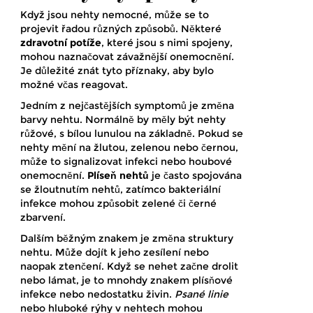
Když jsou nehty nemocné, může se to
projevit řadou různých způsobů. Některé
zdravotní potíže
, které jsou s nimi spojeny,
mohou naznačovat závažnější onemocnění.
Je důležité znát tyto příznaky, aby bylo
možné včas reagovat.
Jedním z nejčastějších symptomů je změna
barvy nehtu. Normálně by měly být nehty
růžové, s bílou lunulou na základně. Pokud se
nehty mění na žlutou, zelenou nebo černou,
může to signalizovat infekci nebo houbové
onemocnění.
Plíseň nehtů
je často spojována
se žloutnutím nehtů, zatímco bakteriální
infekce mohou způsobit zelené či černé
zbarvení.
Dalším běžným znakem je změna struktury
nehtu. Může dojít k jeho zesílení nebo
naopak ztenčení. Když se nehet začne drolit
nebo lámat, je to mnohdy znakem plísňové
infekce nebo nedostatku živin.
Psané linie
nebo hluboké rýhy v nehtech mohou