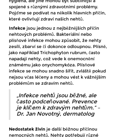
hygiena, ale jiné mohou být subtilnější a
spojené s různými zdravotními problémy.
Pojďme se podívat na několik hlavních příčin,
které ovlivňují zdraví našich nehtů.
Infekce
jsou jednou z nejběžnějších příčin
nehtových problémů. Bakteriální nebo
plísňové infekce mohou způsobit, že nehty
zesílí, zbarví se či dokonce odloupnou. Plísně,
jako například Trichophyton rubrum, často
napadají nehty, což vede k onemocnění
známému jako onychomykóza. Plísňové
infekce se mohou snadno šířit, zvláště pokud
nejsou včas léčeny a mohou vést k vážnějším
problémům se zdravím nehtů.
„Infekce nehtů jsou běžné, ale
často podceňované. Prevence
je klíčem k zdravým nehtům.“ –
Dr. Jan Novotný, dermatolog
Nedostatek živin
je další běžnou příčinou
nemocných nehtů. Nehty potřebují různé