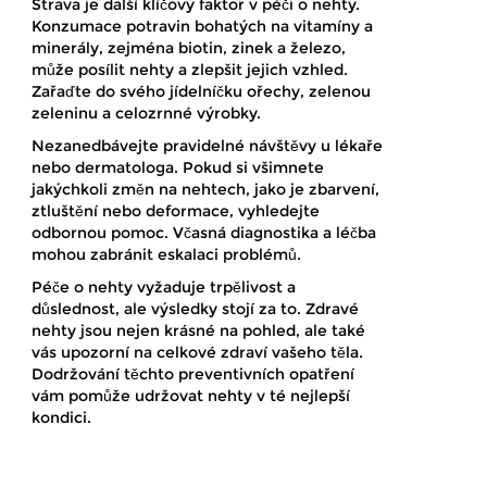
Strava je další klíčový faktor v péči o nehty.
Konzumace potravin bohatých na vitamíny a
minerály, zejména biotin, zinek a železo,
může posílit nehty a zlepšit jejich vzhled.
Zařaďte do svého jídelníčku ořechy, zelenou
zeleninu a celozrnné výrobky.
Nezanedbávejte pravidelné návštěvy u lékaře
nebo dermatologa. Pokud si všimnete
jakýchkoli změn na nehtech, jako je zbarvení,
ztluštění nebo deformace, vyhledejte
odbornou pomoc. Včasná diagnostika a léčba
mohou zabránit eskalaci problémů.
Péče o nehty vyžaduje trpělivost a
důslednost, ale výsledky stojí za to. Zdravé
nehty jsou nejen krásné na pohled, ale také
vás upozorní na celkové zdraví vašeho těla.
Dodržování těchto preventivních opatření
vám pomůže udržovat nehty v té nejlepší
kondici.